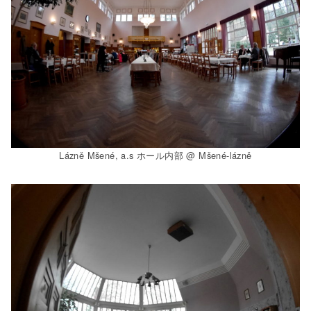
Lázně Mšené, a.s ホール内部 @ Mšené-lázně