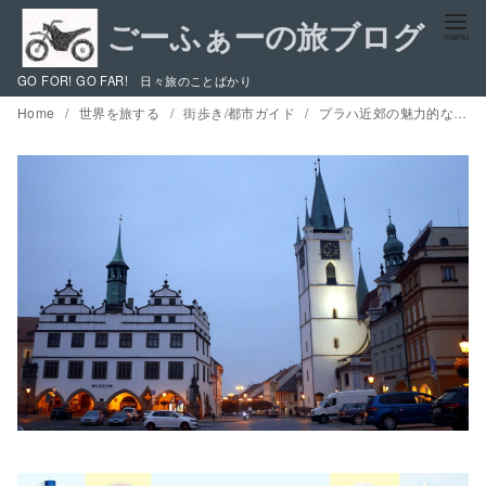
コ
ン
テ
GO FOR! GO FAR! 日々旅のことばかり
ン
Home
世界を旅する
街歩き/都市ガイド
プラハ近郊の魅力的なチェコの田舎町 観光ガイド / リトムニェジツェ、ムシェネー・ラーズニェ、ズロンチツェ、ネラホゼヴェス
ツ
へ
移
動