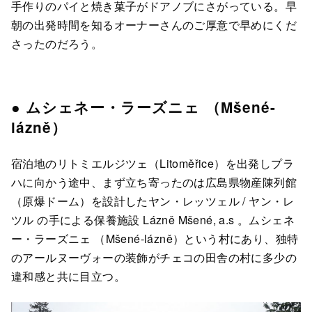
手作りのパイと焼き菓子がドアノブにさがっている。早
朝の出発時間を知るオーナーさんのご厚意で早めにくだ
さったのだろう。
● ムシェネー・ラーズニェ （Mšené-
lázně）
宿泊地のリトミエルジツェ（Litoměřice）を出発しプラ
ハに向かう途中、まず立ち寄ったのは広島県物産陳列館
（原爆ドーム）を設計したヤン・レッツェル / ヤン・レ
ツル の手による保養施設 Lázně Mšené, a.s 。ムシェネ
ー・ラーズニェ （Mšené-lázně）という村にあり、独特
のアールヌーヴォーの装飾がチェコの田舎の村に多少の
違和感と共に目立つ。