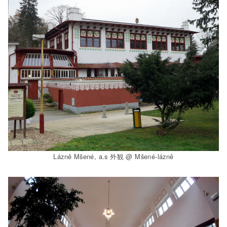
Lázně Mšené, a.s 外観 @ Mšené-lázně