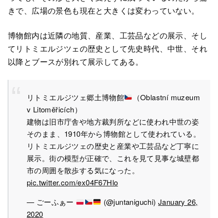
きで、広場の景色も現在と大きくは変わっていない。
博物館内は近隣の地質、産業、工芸品などの展示、そし
てリトミエルジツェの歴史として先史時代、中世、それ
以降とブースが別れて展示してある。
リトミエルジツェ郷土博物館
（Oblastní muzeum
v Litoměřicích）
建物は旧市庁舎や地方裁判所などに使われ中世の姿
そのまま、1910年から博物館として使われている。
リトミエルジツェの歴史と産業や工芸品など丁寧に
展示。街の模型が正確で、これを見て見事な城壁都
市の周囲を散歩する気になった。
pic.twitter.com/ex04F67Hlo
— ごーふぁー
(@juntaniguchi)
January 26,
2020