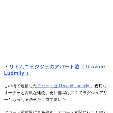
・
リトムニェジツェのアパート泊（ U svaté
Ludmily ）
この街で逗留した
アパートは U svaté Ludmily
。親切な
オーナーと古風な建物、更に部屋は広くてラグジュアリ
ーとも言える洒落た部屋で驚いた。
アパート前付近に車を停め、アパート玄関に行くと鍵が