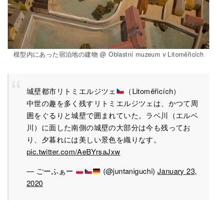
模型内にあった宿泊地の建物 @ Oblastní muzeum v Litoměřicích
城壁都市リトミエルジツェ
（Litoměřicích）
中世の趣を多く残すリトミエルジツェは、かつて周
囲をぐるりと城壁で囲まれていた。ラベ川（エルベ
川）に面した南側の城壁の大部分は今も残ってお
り、夕暮れには美しい景色を織りなす。
pic.twitter.com/AeBYrsaJxw
— ごーふぁー
(@juntaniguchi)
January 23,
2020