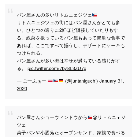
パン屋さんの多いリトムニェジツェ
リトムニェジツェの街にはパン屋さんがとても多
い、ひとつの通りに2軒ほど隣接していたりもす
る。総菜を扱っているパン屋もあって簡単な食事で
あれば、ここですべて揃うし、デザートにケーキも
つけられる。
パン屋さんが多い街は幸せが満ちている感じがす
る。
pic.twitter.com/7by8L3ZU7g
— ごーふぁー
(@juntaniguchi)
January 31,
2020
パン屋さんショーウィンドウから
@リトムニェジ
ツェ
菓子パンや小洒落たオープンサンド、家族で食べる