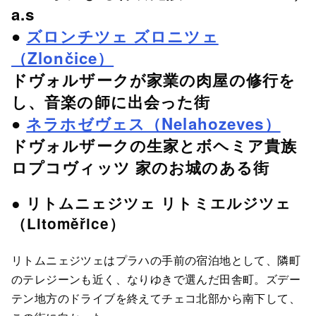
a.s
●
ズロンチツェ ズロニツェ
（Zlončice）
ドヴォルザークが家業の肉屋の修行を
し、音楽の師に出会った街
●
ネラホゼヴェス（Nelahozeves）
ドヴォルザークの生家とボヘミア貴族
ロプコヴィッツ 家のお城のある街
● リトムニェジツェ リトミエルジツェ
（Litoměřice）
リトムニェジツェはプラハの手前の宿泊地として、隣町
のテレジーンも近く、なりゆきで選んだ田舎町。ズデー
テン地方のドライブを終えてチェコ北部から南下して、