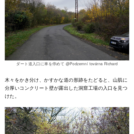
ダート道入口に車を停めて @Podzemní továrna Richard
木々をかき分け、かすかな道の形跡をたどると、山肌に
分厚いコンクリート壁が露出した洞窟工場の入口を見つ
けた。