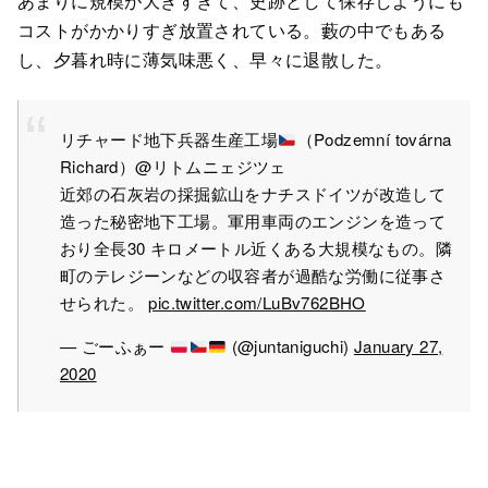
あまりに規模が大きすぎて、史跡として保存しようにも
コストがかかりすぎ放置されている。藪の中でもある
し、夕暮れ時に薄気味悪く、早々に退散した。
リチャード地下兵器生産工場
（Podzemní továrna
Richard）@リトムニェジツェ
近郊の石灰岩の採掘鉱山をナチスドイツが改造して
造った秘密地下工場。軍用車両のエンジンを造って
おり全長30 キロメートル近くある大規模なもの。隣
町のテレジーンなどの収容者が過酷な労働に従事さ
せられた。
pic.twitter.com/LuBv762BHO
— ごーふぁー
(@juntaniguchi)
January 27,
2020