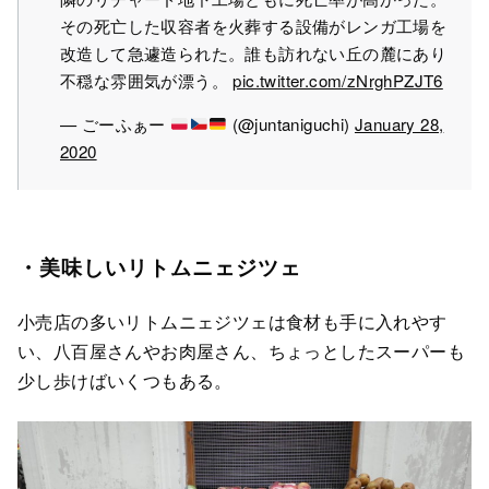
その死亡した収容者を火葬する設備がレンガ工場を
改造して急遽造られた。誰も訪れない丘の麓にあり
不穏な雰囲気が漂う。
pic.twitter.com/zNrghPZJT6
— ごーふぁー
(@juntaniguchi)
January 28,
2020
・美味しいリトムニェジツェ
小売店の多いリトムニェジツェは食材も手に入れやす
い、八百屋さんやお肉屋さん、ちょっとしたスーパーも
少し歩けばいくつもある。