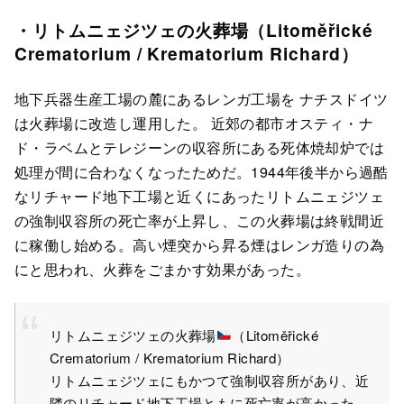
・リトムニェジツェの火葬場（Litoměřické
Crematorium / Krematorium Richard）
地下兵器生産工場の麓にあるレンガ工場を ナチスドイツ
は火葬場に改造し運用した。 近郊の都市オスティ・ナ
ド・ラベムとテレジーンの収容所にある死体焼却炉では
処理が間に合わなくなったためだ。1944年後半から過酷
なリチャード地下工場と近くにあったリトムニェジツェ
の強制収容所の死亡率が上昇し、この火葬場は終戦間近
に稼働し始める。高い煙突から昇る煙はレンガ造りの為
にと思われ、火葬をごまかす効果があった。
リトムニェジツェの火葬場
（Litoměřické
Crematorium / Krematorium Richard）
リトムニェジツェにもかつて強制収容所があり、近
隣のリチャード地下工場ともに死亡率が高かった。