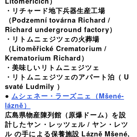
Litoměřicích）
・リチャード地下兵器生産工場
（Podzemní továrna Richard /
Richard underground factory）
・リトムニェジツェの火葬場
（Litoměřické Crematorium /
Krematorium Richard）
・美味しいリトムニェジツェ
・リトムニェジツェのアパート泊（ U
svaté Ludmily ）
●
ムシェネー・ラーズニェ（Mšené-
lázně）
広島県物産陳列館（原爆ドーム）を設
計したヤン・レッツェル / ヤン・レツ
ル の手による保養施設 Lázně Mšené,