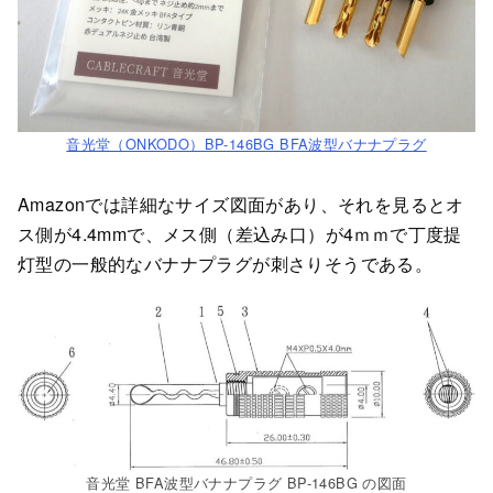
音光堂（ONKODO）BP-146BG BFA波型バナナプラグ
Amazonでは詳細なサイズ図面があり、それを見るとオ
ス側が4.4mmで、メス側（差込み口）が4ｍｍで丁度提
灯型の一般的なバナナプラグが刺さりそうである。
音光堂 BFA波型バナナプラグ BP-146BG の図面