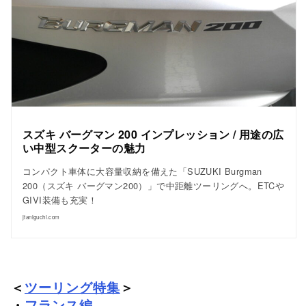
スズキ バーグマン 200 インプレッション / 用途の広
い中型スクーターの魅力
コンパクト車体に大容量収納を備えた「SUZUKI Burgman
200（スズキ バーグマン200）」で中距離ツーリングへ。ETCや
GIVI装備も充実！
jtaniguchi.com
＜
ツーリング特集
＞
・
フランス編