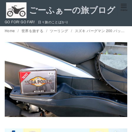
コ
ン
テ
GO FOR! GO FAR! 日々旅のことばかり
ン
Home
世界を旅する
ツーリング
スズキ バーグマン 200 バッテリー交換/消耗対策とリアサス プリロード調整
ツ
へ
移
動