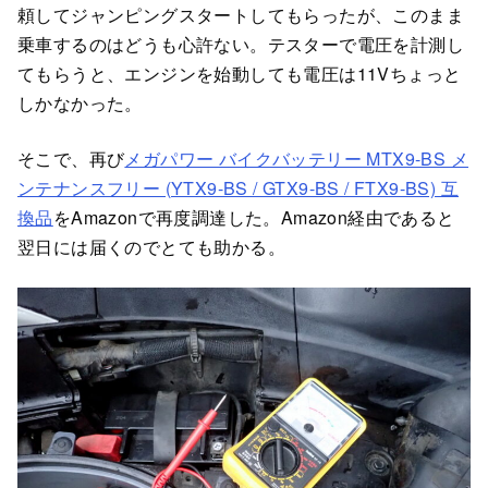
頼してジャンピングスタートしてもらったが、このまま
乗車するのはどうも心許ない。テスターで電圧を計測し
てもらうと、エンジンを始動しても電圧は11Vちょっと
しかなかった。
そこで、再び
メガパワー バイクバッテリー MTX9-BS メ
ンテナンスフリー (YTX9-BS / GTX9-BS / FTX9-BS) 互
換品
をAmazonで再度調達した。Amazon経由であると
翌日には届くのでとても助かる。