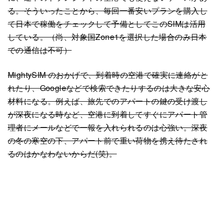
る。そういったことから、毎回一番安いプランを購入し
て日本で稼働をチェックして予備としてこのSIMは活用
している。（尚、対象国Zone1を選択した場合のみ日本
での通信は不可）
MightySIM のおかげで、到着時の空港で確実に連絡がと
れたり、Googleなどで検索できたりするのは大きな安心
材料になる。例えば、旅先でのアパートの鍵の受け渡し
が深夜になる時など、空港に到着してすぐにアパート管
理者にメールなどで一報を入れられるのは心強い。深夜
の冬の寒空の下、アパート前で重い荷物を携え待たされ
るのはかなわないからだ(笑)。