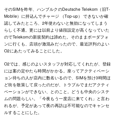
そのSIMを昨年、ハンブルクのDeutsche Telekom（旧T-
Mobile）に持込んでチャージ （Top-up） できないか確
認してみたところ、2年使わないと無効になってしまう
らしく不通。更には以前より値段設定が高くなっていた
のでTelekomの新規契約は諦めた。そのままボーダフォ
ンに行くも、店頭が激混みだったので、最近評判のよい
O2にあたってみることにした。
O2では、感じのよいスタッフが対応してくれたが、登録
には案の定やたら時間がかかる。座ってアクティベーシ
ョン待ちの人が店内に数名いるので、SIMを預け3時間ほ
ど街を散策して戻ったのだが、トラブルでまだアクティ
ベーションができない、とのこと。どうも中央のシステ
ムの問題らしい。「今夜もう一度店に来てくれ」と言わ
れるが、予定があって夜の再訪は不可能なのでキャンセ
ルすることにした。