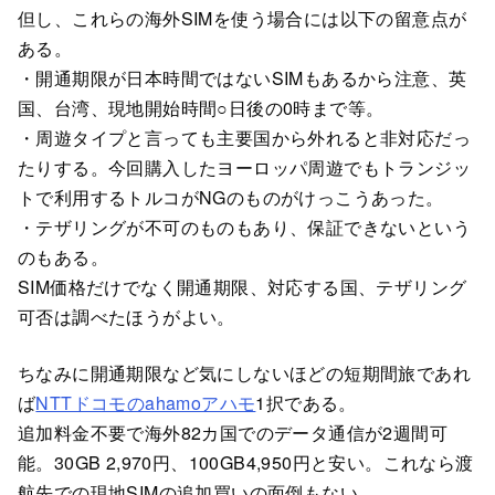
但し、これらの海外SIMを使う場合には以下の留意点が
ある。
・開通期限が日本時間ではないSIMもあるから注意、英
国、台湾、現地開始時間○日後の0時まで等。
・周遊タイプと言っても主要国から外れると非対応だっ
たりする。今回購入したヨーロッパ周遊でもトランジッ
トで利用するトルコがNGのものがけっこうあった。
・テザリングが不可のものもあり、保証できないという
のもある。
SIM価格だけでなく開通期限、対応する国、テザリング
可否は調べたほうがよい。
ちなみに開通期限など気にしないほどの短期間旅であれ
ば
NTTドコモのahamoアハモ
1択である。
追加料金不要で海外82カ国でのデータ通信が2週間可
能。30GB 2,970円、100GB4,950円と安い。これなら渡
航先での現地SIMの追加買いの面倒もない。