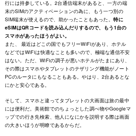
行には持参している。2台通信端末があると、一方の端
末のSIMのアクティベーションの為に、もう一つ別の
SIM端末が使えるので、助かったこともあった。
特に
eSIMはQRコードを読み込んだりするので、もう1台の
スマホがあったほうがよい。
また、 最近はどこの国でもフリーWiFiがあり、ホテル
などではWiFiは快適なことも多いので、極端な通信不安
はない。ただ、WiFiの調子が悪いホテルがたまにあり、
その際はスマホやタブレットのテザリング機能がノート
PCのルータにもなることもある。やはり、2台あるとな
にかと安心である。
そして、スマホと違ってタブレットの大画面は旅の最中
には便利だ。美術館でのちょっとした調べ物やGoogleマ
ップでの行き先検索、他人になにかを説明する際は画面
の大きいほうが明瞭であるからだ。