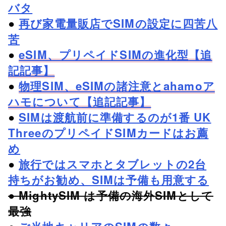
バタ
●
再び家電量販店でSIMの設定に四苦八
苦
●
eSIM、プリペイドSIMの進化型
【追
記記事】
●
物理SIM、eSIMの諸注意とahamoア
ハモについて
【追記記事】
●
SIMは渡航前に準備するのが1番 UK
ThreeのプリペイドSIMカードはお薦
め
●
旅行ではスマホとタブレットの2台
持ちがお勧め、SIMは予備も用意する
● MightySIM は予備の海外SIMとして
最強