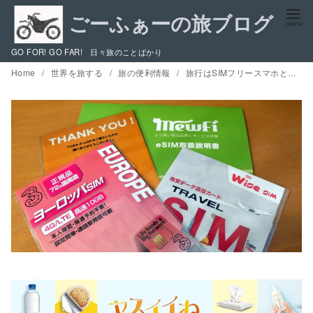
コ
ン
テ
GO FOR! GO FAR! 日々旅のことばかり
ン
Home
世界を旅する
旅の便利情報
旅行はSIMフリースマホとタブレット2台持ちで快適に / 海外SIMの各国での購入の仕方、準備、使い分け、eSIM 【2025年版】
ツ
へ
移
動