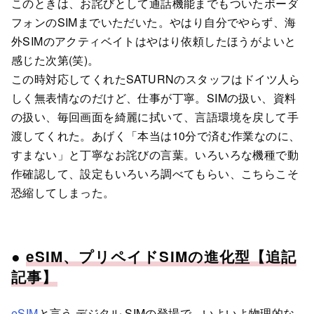
このときは、お詫びとして通話機能までもついたボーダ
フォンのSIMまでいただいた。やはり自分でやらず、海
外SIMのアクティベイトはやはり依頼したほうがよいと
感じた次第(笑)。
この時対応してくれたSATURNのスタッフはドイツ人ら
しく無表情なのだけど、仕事が丁寧。SIMの扱い、資料
の扱い、毎回画面を綺麗に拭いて、言語環境を戻して手
渡してくれた。あげく「本当は10分で済む作業なのに、
すまない」と丁寧なお詫びの言葉。いろいろな機種で動
作確認して、設定もいろいろ調べてもらい、こちらこそ
恐縮してしまった。
●
eSIM、プリペイドSIMの進化型【追記
記事】
eSIM
と言う デジタル SIMの登場で、いよいよ物理的な