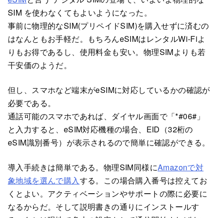
SIM を使わなくてもよいようになった。
事前に物理的なSIM(プリペイドSIM)を購入せずに済むの
はなんともお手軽だ。もちろんeSIMはレンタルWi-Fiよ
りもお得であるし、使用料金も安い。物理SIMよりも若
干安価のようだ。
但し、スマホなど端末がeSIMに対応しているかの確認が
必要である。
通話可能のスマホであれば、ダイヤル画面で「*#06#」
と入力すると、eSIM対応機種の場合、EID（32桁の
eSIM識別番号）が表示されるので簡単に確認ができる。
導入手続きは簡単である。物理SIM同様に
Amazonで対
象地域を選んで購入
する。この場合購入番号は控えてお
くとよい。アクティベーションやサポートの際に必要に
なるからだ。そして説明書きの通りにインストールす