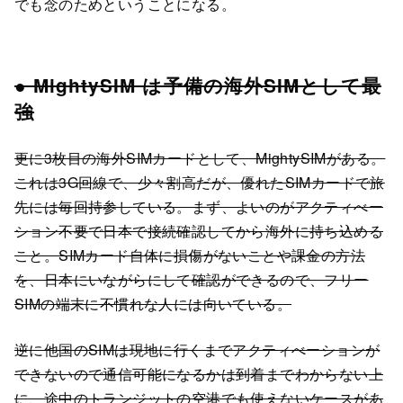
でも念のためということになる。
● MightySIM は予備の海外SIMとして最
強
更に3枚目の海外SIMカードとして、MightySIMがある。
これは3G回線で、少々割高だが、優れたSIMカードで旅
先には毎回持参している。まず、よいのがアクティべー
ション不要で日本で接続確認してから海外に持ち込める
こと。SIMカード自体に損傷がないことや課金の方法
を、日本にいながらにして確認ができるので、フリー
SIMの端末に不慣れな人には向いている。
逆に他国のSIMは現地に行くまでアクティべーションが
できないので通信可能になるかは到着までわからない上
に、途中のトランジットの空港でも使えないケースがあ