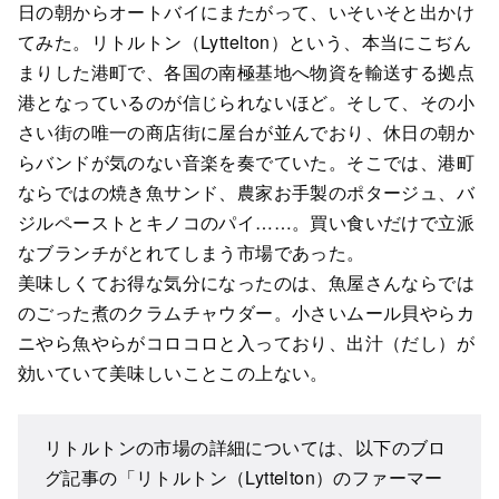
日の朝からオートバイにまたがって、いそいそと出かけ
てみた。リトルトン（Lyttelton）という、本当にこぢん
まりした港町で、各国の南極基地へ物資を輸送する拠点
港となっているのが信じられないほど。そして、その小
さい街の唯一の商店街に屋台が並んでおり、休日の朝か
らバンドが気のない音楽を奏でていた。そこでは、港町
ならではの焼き魚サンド、農家お手製のポタージュ、バ
ジルペーストとキノコのパイ……。買い食いだけで立派
なブランチがとれてしまう市場であった。
美味しくてお得な気分になったのは、魚屋さんならでは
のごった煮のクラムチャウダー。小さいムール貝やらカ
ニやら魚やらがコロコロと入っており、出汁（だし）が
効いていて美味しいことこの上ない。
リトルトンの市場の詳細については、以下のブロ
グ記事の「リトルトン（Lyttelton）のファーマー