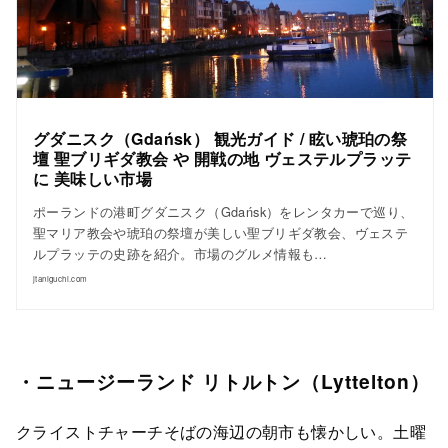
グダニスク（Gdańsk） 観光ガイド / 眩い琥珀の祭
壇 聖ブリギダ教会 や 開戦の地 ヴェステルプラッテ
に 美味しい市場
ポーランドの港町グダニスク（Gdańsk）をレンタカーで巡り、
聖マリア教会や琥珀の祭壇が美しい聖ブリギダ教会、ヴェステ
ルプラッテの史跡を紹介。市場のグルメ情報も…
jtaniguchi.com
・ニュージーランド リトルトン（Lyttelton）
クライストチャーチそばの海辺の朝市も懐かしい。土曜