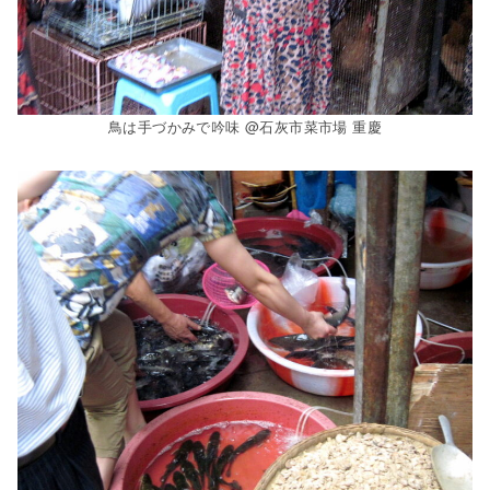
鳥は手づかみで吟味 @石灰市菜市場 重慶