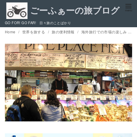
コ
ン
テ
GO FOR! GO FAR! 日々旅のことばかり
ン
Home
世界を旅する
旅の便利情報
海外旅行での市場の楽しみ 3 / ビジネス教材にもなっている「魚のキャッチボール」と 港町の市場、アジアの様々な市場
ツ
へ
移
動