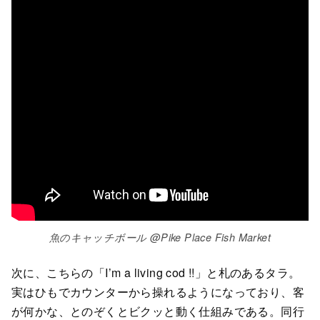
魚のキャッチボール @Pike Place Fish Market
次に、こちらの「I’m a living cod !!」と札のあるタラ。
実はひもでカウンターから操れるようになっており、客
が何かな、とのぞくとビクッと動く仕組みである。同行