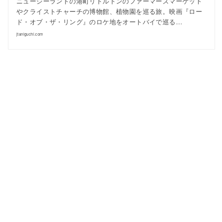
ニュージーランドの港町リトルトンのファーマーズマーケット
やクライストチャーチの博物館、植物園を巡る旅。映画『ロー
ド・オブ・ザ・リング』のロケ地をオートバイで巡る…
jtaniguchi.com