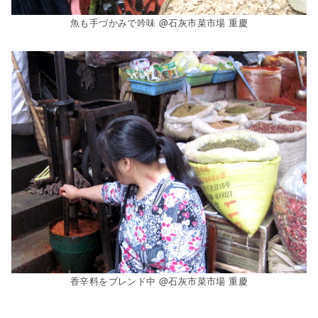
魚も手づかみで吟味 @石灰市菜市場 重慶
香辛料をブレンド中 @石灰市菜市場 重慶