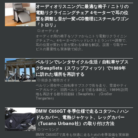
オーディオリスニングに最適な椅子 / ニトリの
電動リクライニングチェア 4モーターで耳の位
置を調整し音が一変+CD整理にスチールワゴン
「トロリ」
オーディオ
オーディオ用の椅子をソファからニトリ電動リクライニン
グチェアへ。4モーターのヘッドレストとランバー調整で、
耳の位置が変わり音が変わる体験を解説。設置・引取サー
ビスの重要性も実体験で紹介。
ベルリンでレンタサイクル生活 / 自転車サブス
クSwapfiets（スワップフィッツ）で1989年
に訪れた場所を再訪する
街歩き/都市ガイド
ベルリン滞在中に自転車サブスクで街を走り、雪道やティ
ーアガルテン、旧西ベルリンまで巡る体験記。1989年訪問
地も再訪する都市回顧録（Swapfiets）（Großer
Tiergarten）
BMW C650GT 冬季仕様で走るコタツへ / ハン
ドルカバー、電熱ジャケット、レッグカバー
（Tucano Urbano社）の取り付け方法
ツーリング
BMW C650GTで真冬も快適に走るための冬季装備を実体験