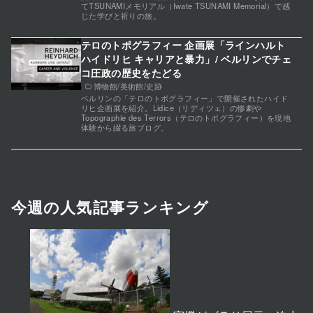
てTSUNAMIメモリアル（Iwate TSUNAMI Memorial）で感
じた学びと祈りの旅。
テロのトポグラフィー 企画展「ラインハルト
ハイドリヒ キャリアと暴力」/ ベルリンでチェ
コ圧政の歴史をたどる
博物館/美術館/史跡
ベルリンの「テロのトポグラフィー」で開催されたハイド
リヒ企画展を紹介。Lidice（リディツェ）の惨劇や
Topographie des Terrors（テロのトポグラフィー）を現地
体験から綴る旅ブログ。
今週の人気記事ランキング