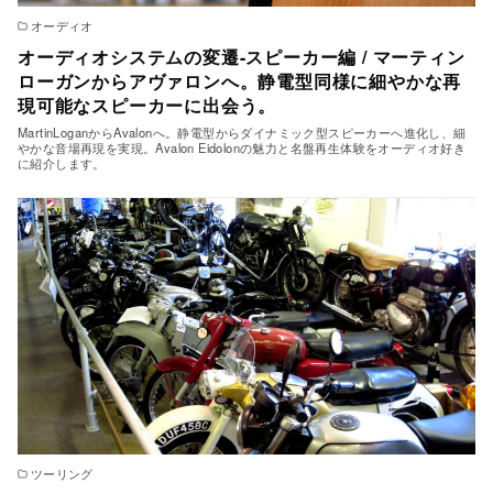
オーディオ
オーディオシステムの変遷-スピーカー編 / マーティン
ローガンからアヴァロンへ。静電型同様に細やかな再
現可能なスピーカーに出会う。
MartinLoganからAvalonへ。静電型からダイナミック型スピーカーへ進化し、細
やかな音場再現を実現。Avalon Eidolonの魅力と名盤再生体験をオーディオ好き
に紹介します。
ツーリング