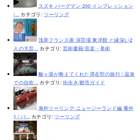
スズキ バーグマン 200 インプレッション
/...
カテゴリ:
ツーリング
浅草フランス座 演芸場 東洋館 と縁深い2
人の大芸...
カテゴリ:
芸術書籍/音楽・美術
酸ヶ湯が教えてくれた滞在型の旅行 / 温泉
での自炊...
カテゴリ:
街歩き/都市ガイド
海外ツーリング-ニュージーランド編 番外
1 / バ...
カテゴリ:
ツーリング