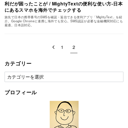
利だが困ったことが / MightyTextの便利な使い方-日本
にあるスマホを海外でチェックする
旅先で日本の携帯番号のSMSを確認・返信できる便利アプリ「MightyText」を紹
介。Google Chromeと連携し海外でも安心。SMS認証が必要な金融機関対応にも
最適。日本語対応。
1
2
カテゴリー
カ
テ
ゴ
プロフィール
リ
ー