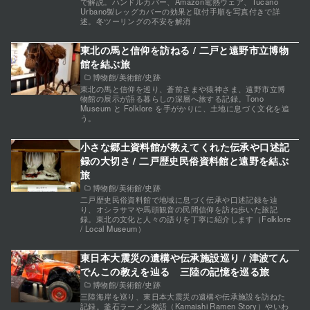
で解説。ハンドルカバー、Amazon電熱ウェア、Tucano
Urbano製レッグカバーの効果と取付手順を写真付きで詳
述。冬ツーリングの不安を解消
東北の馬と信仰を訪ねる / 二戸と遠野市立博物
館を結ぶ旅
博物館/美術館/史跡
東北の馬と信仰を巡り、蒼前さまや猿神さま、遠野市立博
物館の展示が語る暮らしの深層へ旅する記録。Tono
Museum と Folklore を手がかりに、土地に息づく文化を追
う。
小さな郷土資料館が教えてくれた伝承や口述記
録の大切さ / 二戸歴史民俗資料館と遠野を結ぶ
旅
博物館/美術館/史跡
二戸歴史民俗資料館で地域に息づく伝承や口述記録を辿
り、オシラサマや馬頭観音の民間信仰を訪ね歩いた旅記
録。東北の文化と人々の語りを丁寧に紹介します（Folklore
/ Local Museum）
東日本大震災の遺構や伝承施設巡り / 津波てん
でんこの教えを辿る 三陸の記憶を巡る旅
博物館/美術館/史跡
三陸海岸を巡り、東日本大震災の遺構や伝承施設を訪ねた
記録。釜石ラーメン物語（Kamaishi Ramen Story）やいわ