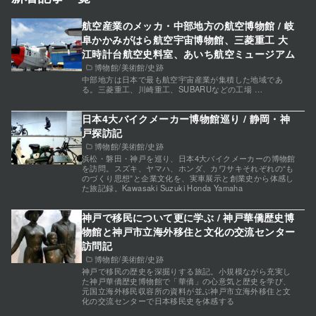
航空産業のメッカ・中部地方の航空博物館 / 岐
阜かかみがはら航空宇宙博物館、三菱重工 大
江時計台航空史料室、あいち航空ミュージアム
博物館/美術館/史跡
中部地方は日本で最も航空宇宙産業が集積した地域であ
る。三菱重工、川崎重工、SUBARUなどの工場 …
日本4大バイクメーカー博物館巡り / 静岡・神
戸探訪記
博物館/美術館/史跡
浜松・磐田・神戸を巡り、日本4大バイクメーカーの博物館
を訪問。スズキ、ヤマハ、ホンダ、カワサキそれぞれの“も
のづくり思想”と企業文化を、実車展示と創業史から体感し
た旅記録。Kawasaki Suzuki Honda Yamaha
神戸で移民について更に学ぶ / 神戸華僑歴史博
物館と神戸市立海外移住と文化の交流センター
訪問記
博物館/美術館/史跡
神戸で移民の歴史を深掘りする旅記。小規模ながら充実し
た神戸華僑歴史博物館で「華僑」の心意気と歴史を学び、
元国立海外移民収容所の資料が並ぶ神戸市立海外移住と文
化の交流センターで日本移民史を体感する