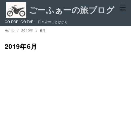
コ
ン
テ
GO FOR! GO FAR! 日々旅のことばかり
ン
Home
2019年
6月
ツ
へ
2019年6月
移
動