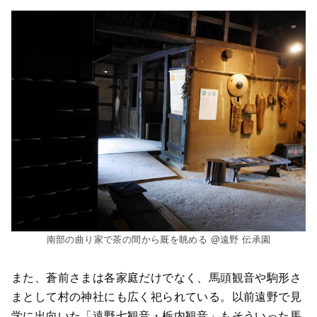
南部の曲り家で茶の間から厩を眺める @遠野 伝承園
また、蒼前さまは各家庭だけでなく、馬頭観音や駒形さ
まとして村の神社にも広く祀られている。以前遠野で見
学に出向いた「遠野七観音・栃内観音」もそういった馬