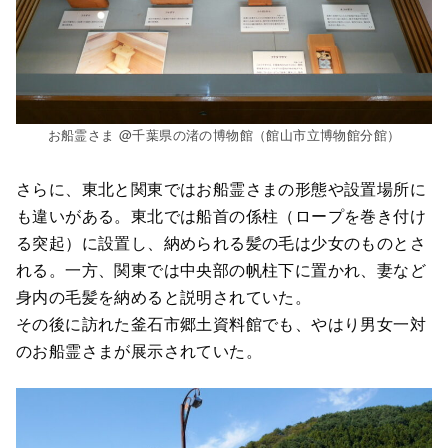
お船霊さま @千葉県の渚の博物館（館山市立博物館分館）
さらに、東北と関東ではお船霊さまの形態や設置場所に
も違いがある。東北では船首の係柱（ロープを巻き付け
る突起）に設置し、納められる髪の毛は少女のものとさ
れる。一方、関東では中央部の帆柱下に置かれ、妻など
身内の毛髪を納めると説明されていた。
その後に訪れた釜石市郷土資料館でも、やはり男女一対
のお船霊さまが展示されていた。