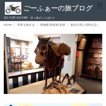
コ
ン
テ
GO FOR! GO FAR! 日々旅のことばかり
ン
Home
世界を旅する
博物館/美術館/史跡
東北の馬と信仰を訪ねる / 二戸と遠野市立博物館を結ぶ旅
ツ
へ
移
動