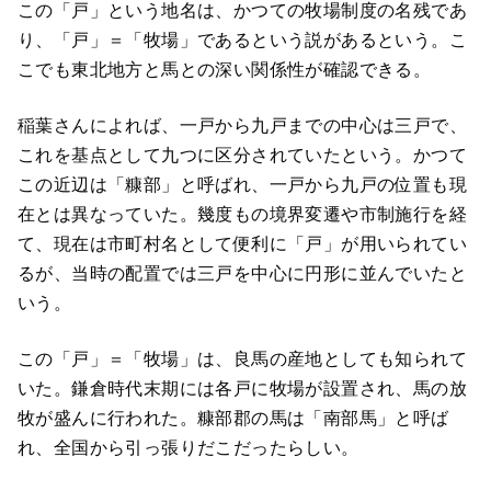
この「戸」という地名は、かつての牧場制度の名残であ
り、「戸」＝「牧場」であるという説があるという。こ
こでも東北地方と馬との深い関係性が確認できる。
稲葉さんによれば、一戸から九戸までの中心は三戸で、
これを基点として九つに区分されていたという。かつて
この近辺は「糠部」と呼ばれ、一戸から九戸の位置も現
在とは異なっていた。幾度もの境界変遷や市制施行を経
て、現在は市町村名として便利に「戸」が用いられてい
るが、当時の配置では三戸を中心に円形に並んでいたと
いう。
この「戸」＝「牧場」は、良馬の産地としても知られて
いた。鎌倉時代末期には各戸に牧場が設置され、馬の放
牧が盛んに行われた。糠部郡の馬は「南部馬」と呼ば
れ、全国から引っ張りだこだったらしい。