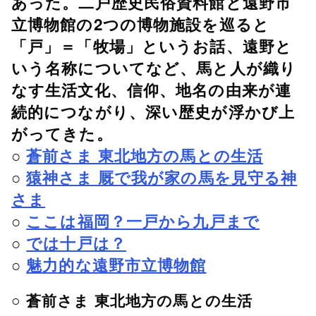
あった。二戸歴史民俗資料館と遠野市
立博物館の2つの博物施設を巡ると
「戸」＝「牧場」というお話、遠野と
いう名称についてなど、馬と人が織り
なす生活文化、信仰、地名の由来が連
続的につながり、深い歴史が浮かび上
がってきた。
○
蒼前さま 東北地方の馬との生活
○
猿神さま 厩で我が家の馬を見守る神
さま
○
ここは福岡？一戸から九戸まで
○
では十戸は？
○
魅力的な遠野市立博物館
○ 蒼前さま 東北地方の馬との生活