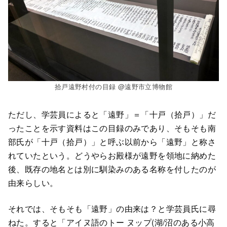
拾戸遠野村付の目録 @遠野市立博物館
ただし、学芸員によると「遠野」＝「十戸（拾戸）」だ
ったことを示す資料はこの目録のみであり、そもそも南
部氏が「十戸（拾戸）」と呼ぶ以前から「遠野」と称さ
れていたという。どうやらお殿様が遠野を領地に納めた
後、既存の地名とは別に馴染みのある名称を付したのが
由来らしい。
それでは、そもそも「遠野」の由来は？と学芸員氏に尋
ねた。すると「アイヌ語のトー ヌップ(湖/沼のある小高