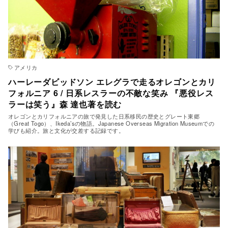
アメリカ
ハーレーダビッドソン エレグラで走るオレゴンとカリ
フォルニア 6 / 日系レスラーの不敵な笑み 『悪役レス
ラーは笑う』森 達也著を読む
オレゴンとカリフォルニアの旅で発見した日系移民の歴史とグレート東郷
（Great Togo）、Ikeda’sの物語。Japanese Overseas Migration Museumでの
学びも紹介。旅と文化が交差する記録です。