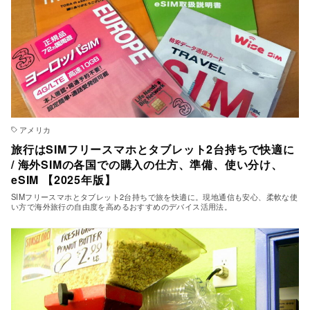
アメリカ
旅行はSIMフリースマホとタブレット2台持ちで快適に
/ 海外SIMの各国での購入の仕方、準備、使い分け、
eSIM 【2025年版】
SIMフリースマホとタブレット2台持ちで旅を快適に。現地通信も安心、柔軟な使
い方で海外旅行の自由度を高めるおすすめのデバイス活用法。