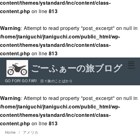
content/themes/ystandard/inc/content/class-
content.php
on line
813
Warning
: Attempt to read property "post_excerpt" on null in
/home/jtaniguchi/jtaniguchi.com/public_html/wp-
content/themes/ystandard/inc/content/class-
content.php
on line
813
コ
ン
テ
GO FOR! GO FAR! 日々旅のことばかり
ン
ツ
Warning
: Attempt to read property "post_excerpt" on null in
へ
/home/jtaniguchi/jtaniguchi.com/public_html/wp-
移
content/themes/ystandard/inc/content/class-
動
content.php
on line
813
Home
アメリカ