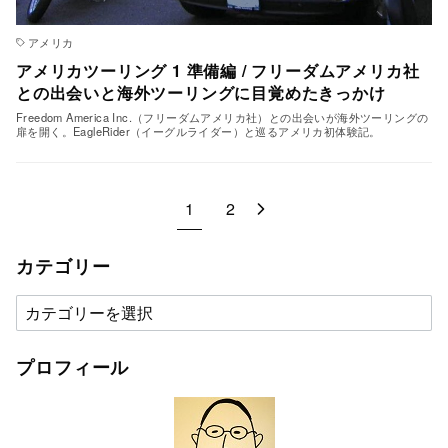
アメリカ
アメリカツーリング 1 準備編 / フリーダムアメリカ社
との出会いと海外ツーリングに目覚めたきっかけ
Freedom America Inc.（フリーダムアメリカ社）との出会いが海外ツーリングの
扉を開く。EagleRider（イーグルライダー）と巡るアメリカ初体験記。
1
2
カテゴリー
カ
テ
ゴ
プロフィール
リ
ー