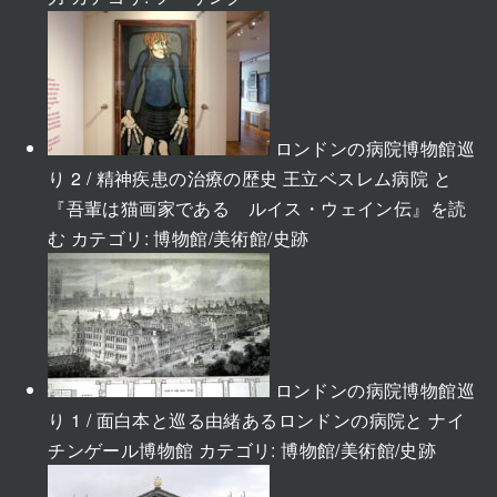
ロンドンの病院博物館巡
り 2 / 精神疾患の治療の歴史 王立ベスレム病院 と
『吾輩は猫画家である ルイス・ウェイン伝』を読
む
カテゴリ:
博物館/美術館/史跡
ロンドンの病院博物館巡
り 1 / 面白本と巡る由緒あるロンドンの病院と ナイ
チンゲール博物館
カテゴリ:
博物館/美術館/史跡