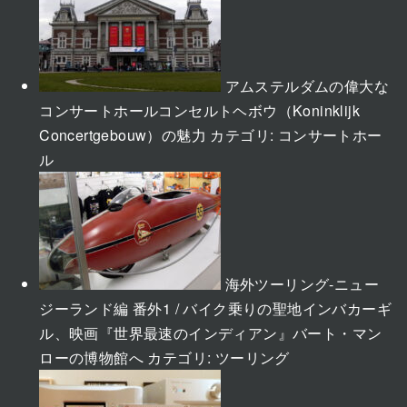
アムステルダムの偉大な
コンサートホールコンセルトヘボウ（Koninklijk
Concertgebouw）の魅力
カテゴリ:
コンサートホー
ル
海外ツーリング-ニュー
ジーランド編 番外1 / バイク乗りの聖地インバカーギ
ル、映画『世界最速のインディアン』バート・マン
ローの博物館へ
カテゴリ:
ツーリング