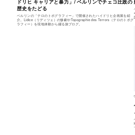
ドリヒ キャリアと暴力」/ ベルリンでチェコ圧政の
歴史をたどる
ベルリンの「テロのトポグラフィー」で開催されたハイドリヒ企画展を紹
介。Lidice（リディツェ）の惨劇やTopographie des Terrors（テロのトポグ
ラフィー）を現地体験から綴る旅ブログ。