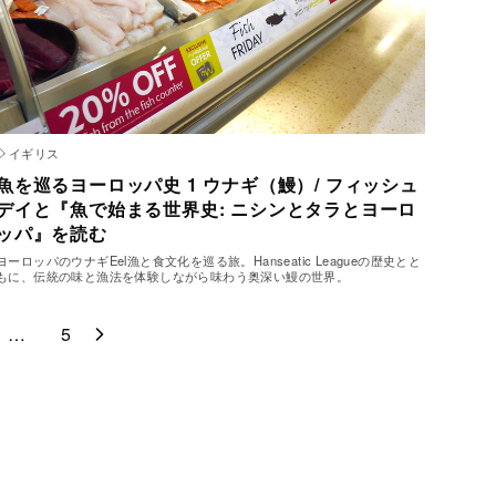
イギリス
魚を巡るヨーロッパ史 1 ウナギ（鰻）/ フィッシュ
デイと『魚で始まる世界史: ニシンとタラとヨーロ
ッパ』を読む
ヨーロッパのウナギEel漁と食文化を巡る旅。Hanseatic Leagueの歴史とと
もに、伝統の味と漁法を体験しながら味わう奥深い鰻の世界。
…
5