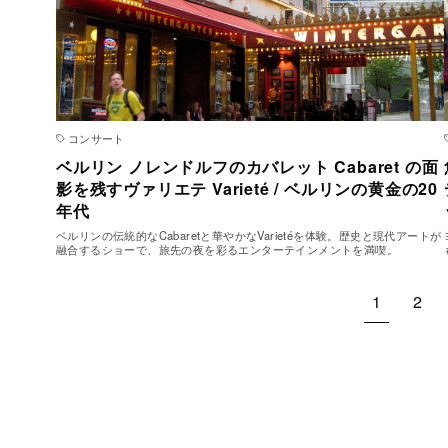
コンサート
ベルリン ノレンドルフのカバレット Cabaret の面
影を残すヴァリエテ Varieté / ベルリンの黄金の20
年代
ベルリンの伝統的なCabaretと華やかなVarietéを体験。歴史と現代アートが
融合するショーで、旅先の夜を彩るエンターテインメントを満喫。
1
2