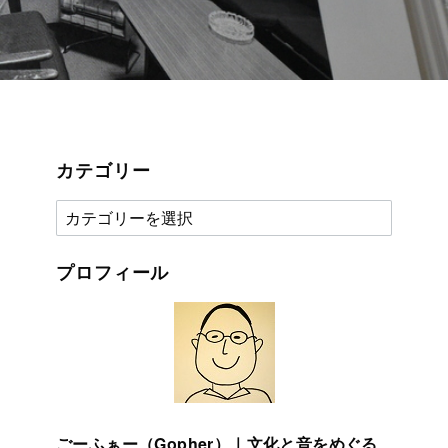
カテゴリー
カ
テ
ゴ
プロフィール
リ
ー
ごーふぁー（Gopher）｜文化と音をめぐる