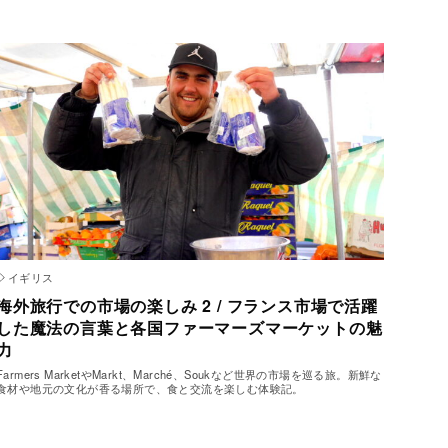
イギリス
海外旅行での市場の楽しみ 2 / フランス市場で活躍
した魔法の言葉と各国ファーマーズマーケットの魅
力
Farmers MarketやMarkt、Marché、Soukなど世界の市場を巡る旅。新鮮な
食材や地元の文化が香る場所で、食と交流を楽しむ体験記。