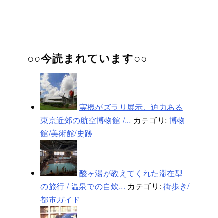
○○今読まれています○○
実機がズラリ展示、迫力ある
東京近郊の航空博物館 /...
カテゴリ:
博物
館/美術館/史跡
酸ヶ湯が教えてくれた滞在型
の旅行 / 温泉での自炊...
カテゴリ:
街歩き/
都市ガイド