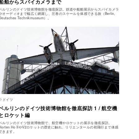
船舶からスパイカメラまで
ベルリンのドイツ技術博物館を徹底探訪。鉄道や船舶展示からスパイカメラ
やオーディオまで幅広く網羅し、圧巻のスケールを体感できる旅（Berlin,
Deutsches Technikmuseum）。
ドイツ
ベルリンのドイツ技術博物館を徹底探訪 1 / 航空機
とロケット編
ベルリンのドイツ技術博物館で、航空機やロケットの展示を徹底探訪。
Horten Ho IIやV2ロケットの歴史に触れ、リリエンタールの初飛行まで体感
できます。