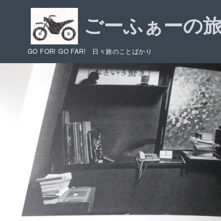
コ
ン
テ
ン
GO FOR! GO FAR! 日々旅のことばかり
ツ
へ
移
動