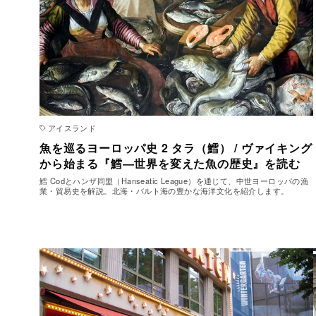
アイスランド
魚を巡るヨーロッパ史 2 タラ（鱈） / ヴァイキング
から始まる『鱈―世界を変えた魚の歴史』を読む
鱈 Codとハンザ同盟（Hanseatic League）を通じて、中世ヨーロッパの漁
業・貿易史を解説。北海・バルト海の豊かな海洋文化を紹介します。