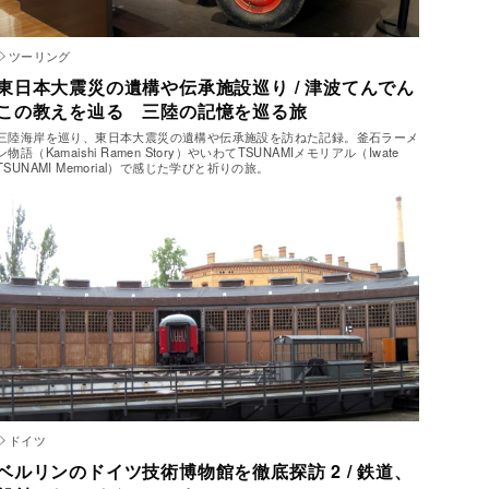
ツーリング
東日本大震災の遺構や伝承施設巡り / 津波てんでん
この教えを辿る 三陸の記憶を巡る旅
三陸海岸を巡り、東日本大震災の遺構や伝承施設を訪ねた記録。釜石ラーメ
ン物語（Kamaishi Ramen Story）やいわてTSUNAMIメモリアル（Iwate
TSUNAMI Memorial）で感じた学びと祈りの旅。
ドイツ
ベルリンのドイツ技術博物館を徹底探訪 2 / 鉄道、