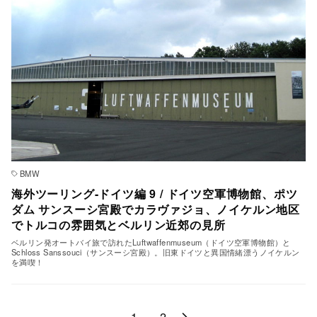
BMW
海外ツーリング-ドイツ編 9 / ドイツ空軍博物館、ポツ
ダム サンスーシ宮殿でカラヴァジョ、ノイケルン地区
でトルコの雰囲気とベルリン近郊の見所
ベルリン発オートバイ旅で訪れたLuftwaffenmuseum（ドイツ空軍博物館）と
Schloss Sanssouci（サンスーシ宮殿）。旧東ドイツと異国情緒漂うノイケルン
を満喫！
1
2