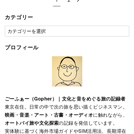
カテゴリー
カ
テ
ゴ
プロフィール
リ
ー
ごーふぁー（Gopher）｜文化と音をめぐる旅の記録者
東京在住。日常の中で次の旅を思い描くビジネスマン。
映画・音楽・アート・古書・オーディオ
に触れながら、
オートバイ旅や文化探索
の記録を発信しています。
実体験に基づく海外市場ガイドやSIM活用法、長期滞在