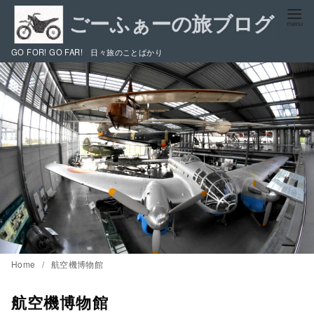
コ
ン
テ
GO FOR! GO FAR! 日々旅のことばかり
ン
ツ
へ
移
動
Home
航空機博物館
航空機博物館