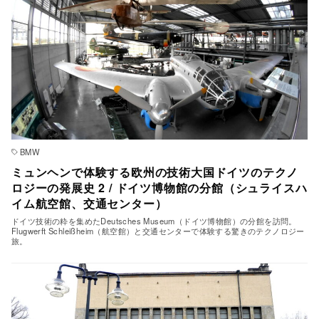
BMW
ミュンヘンで体験する欧州の技術大国ドイツのテクノ
ロジーの発展史 2 / ドイツ博物館の分館（シュライスハ
イム航空館、交通センター）
ドイツ技術の粋を集めたDeutsches Museum（ドイツ博物館）の分館を訪問。
Flugwerft Schleißheim（航空館）と交通センターで体験する驚きのテクノロジー
旅。