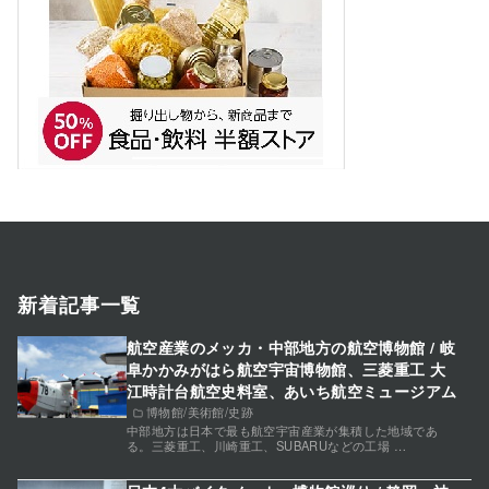
新着記事一覧
航空産業のメッカ・中部地方の航空博物館 / 岐
阜かかみがはら航空宇宙博物館、三菱重工 大
江時計台航空史料室、あいち航空ミュージアム
博物館/美術館/史跡
中部地方は日本で最も航空宇宙産業が集積した地域であ
る。三菱重工、川崎重工、SUBARUなどの工場 …