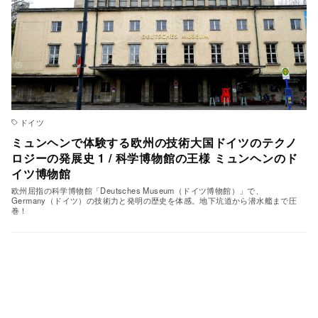
ドイツ
ミュンヘンで体験する欧州の技術大国ドイツのテクノ
ロジーの発展史 1 / 科学博物館の王様 ミュンヘンのド
イツ博物館
欧州屈指の科学博物館「Deutsches Museum（ドイツ博物館）」で、
Germany（ドイツ）の技術力と発明の歴史を体感。地下坑道から潜水艦まで圧
巻！