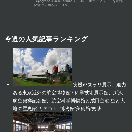
Topographie des Terrors（テロのトポグラフィー）を現地
体験から綴る旅ブログ。
今週の人気記事ランキング
実機がズラリ展示、迫力
ある東京近郊の航空博物館 / 科学技術展示館、所沢
航空発祥記念館、航空科学博物館と成田空港 空と大
地の歴史館
カテゴリ:
博物館/美術館/史跡