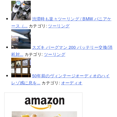
渋滞時も楽々ツーリング / BMW パニアケ
ース（...
カテゴリ:
ツーリング
スズキ バーグマン 200 バッテリー交換/消
耗対...
カテゴリ:
ツーリング
50年前のヴィンテージオーディオのハイ
レゾ感に息を...
カテゴリ:
オーディオ