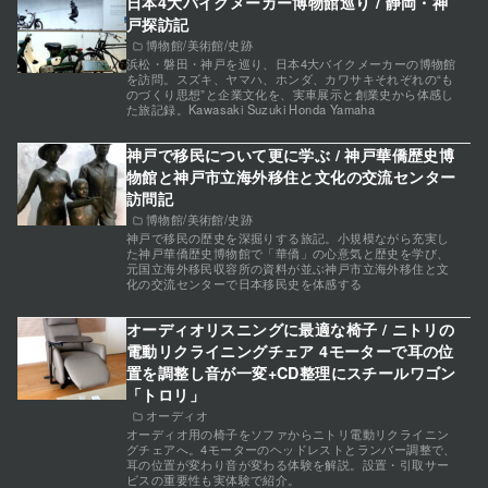
日本4大バイクメーカー博物館巡り / 静岡・神
戸探訪記
博物館/美術館/史跡
浜松・磐田・神戸を巡り、日本4大バイクメーカーの博物館
を訪問。スズキ、ヤマハ、ホンダ、カワサキそれぞれの“も
のづくり思想”と企業文化を、実車展示と創業史から体感し
た旅記録。Kawasaki Suzuki Honda Yamaha
神戸で移民について更に学ぶ / 神戸華僑歴史博
物館と神戸市立海外移住と文化の交流センター
訪問記
博物館/美術館/史跡
神戸で移民の歴史を深掘りする旅記。小規模ながら充実し
た神戸華僑歴史博物館で「華僑」の心意気と歴史を学び、
元国立海外移民収容所の資料が並ぶ神戸市立海外移住と文
化の交流センターで日本移民史を体感する
オーディオリスニングに最適な椅子 / ニトリの
電動リクライニングチェア 4モーターで耳の位
置を調整し音が一変+CD整理にスチールワゴン
「トロリ」
オーディオ
オーディオ用の椅子をソファからニトリ電動リクライニン
グチェアへ。4モーターのヘッドレストとランバー調整で、
耳の位置が変わり音が変わる体験を解説。設置・引取サー
ビスの重要性も実体験で紹介。