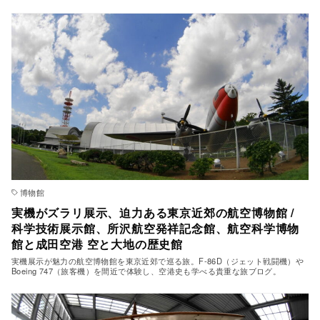
博物館
実機がズラリ展示、迫力ある東京近郊の航空博物館 /
科学技術展示館、所沢航空発祥記念館、航空科学博物
館と成田空港 空と大地の歴史館
実機展示が魅力の航空博物館を東京近郊で巡る旅。F-86D（ジェット戦闘機）や
Boeing 747（旅客機）を間近で体験し、空港史も学べる貴重な旅ブログ。