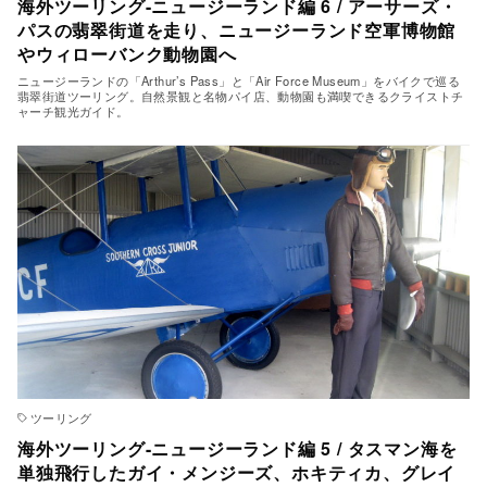
海外ツーリング-ニュージーランド編 6 / アーサーズ・
パスの翡翠街道を走り、ニュージーランド空軍博物館
やウィローバンク動物園へ
ニュージーランドの「Arthur’s Pass」と「Air Force Museum」をバイクで巡る
翡翠街道ツーリング。自然景観と名物パイ店、動物園も満喫できるクライストチ
ャーチ観光ガイド。
ツーリング
海外ツーリング-ニュージーランド編 5 / タスマン海を
単独飛行したガイ・メンジーズ、ホキティカ、グレイ