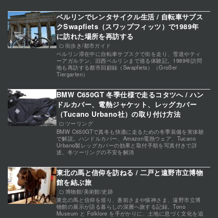
ベルリンでレンタサイクル生活 / 自転車サブス
クSwapfiets（スワップフィッツ）で1989年
に訪れた場所を再訪する
街歩き/都市ガイド
ベルリン滞在中に自転車サブスクで街を走り、雪道やティ
ーアガルテン、旧西ベルリンまで巡る体験記。1989年訪問
地も再訪する都市回顧録（Swapfiets）（Großer
Tiergarten）
BMW C650GT 冬季仕様で走るコタツへ / ハン
ドルカバー、電熱ジャケット、レッグカバー
（Tucano Urbano社）の取り付け方法
ツーリング
BMW C650GTで真冬も快適に走るための冬季装備を実体験
で解説。ハンドルカバー、Amazon電熱ウェア、Tucano
Urbano製レッグカバーの効果と取付手順を写真付きで詳
述。冬ツーリングの不安を解消
東北の馬と信仰を訪ねる / 二戸と遠野市立博物
館を結ぶ旅
博物館/美術館/史跡
東北の馬と信仰を巡り、蒼前さまや猿神さま、遠野市立博
物館の展示が語る暮らしの深層へ旅する記録。Tono
Museum と Folklore を手がかりに、土地に息づく文化を追