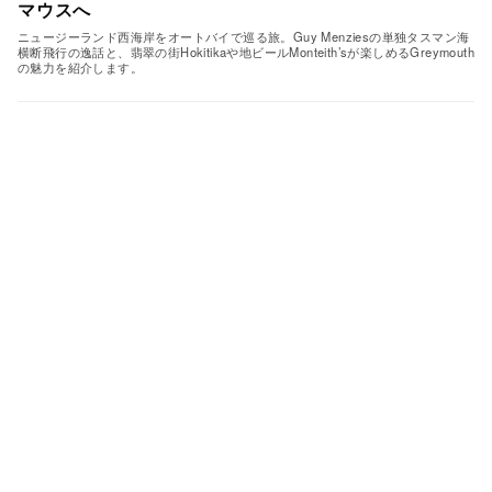
マウスへ
ニュージーランド西海岸をオートバイで巡る旅。Guy Menziesの単独タスマン海
横断飛行の逸話と、翡翠の街Hokitikaや地ビールMonteith’sが楽しめるGreymouth
の魅力を紹介します。