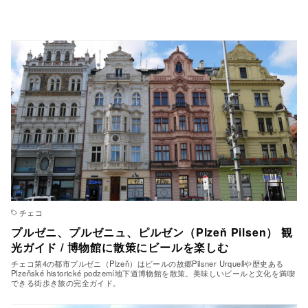
チェコ
プルゼニ、プルゼニュ、ピルゼン（Plzeň Pilsen） 観
光ガイド / 博物館に散策にビールを楽しむ
チェコ第4の都市プルゼニ（Plzeň）はビールの故郷Pilsner Urquellや歴史ある
Plzeňské historické podzemí地下道博物館を散策。美味しいビールと文化を満喫
できる街歩き旅の完全ガイド。