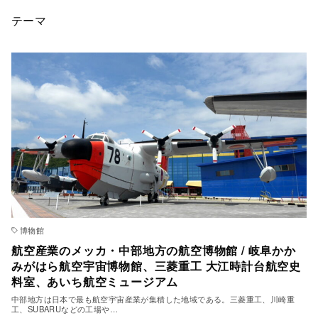
テーマ
博物館
航空産業のメッカ・中部地方の航空博物館 / 岐阜かか
みがはら航空宇宙博物館、三菱重工 大江時計台航空史
料室、あいち航空ミュージアム
中部地方は日本で最も航空宇宙産業が集積した地域である。三菱重工、川崎重
工、SUBARUなどの工場や…