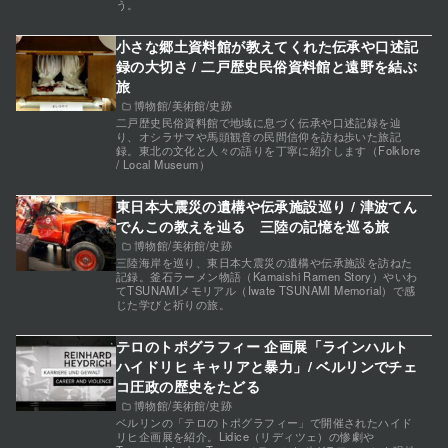
う。
小さな郷土資料館が教えてくれた伝承や口述記
録の大切さ / 二戸歴史民俗資料館と遠野を結ぶ
旅
博物館/美術館/史跡
二戸歴史民俗資料館で地域に息づく伝承や口述記録を辿
り、オシラサマや馬頭観音の民間信仰を訪ね歩いた旅記
録。東北の文化と人々の語りを丁寧に紹介します（Folklore
/ Local Museum）
東日本大震災の遺構や伝承施設巡り / 津波てん
でんこの教えを辿る 三陸の記憶を巡る旅
博物館/美術館/史跡
三陸海岸を巡り、東日本大震災の遺構や伝承施設を訪ねた
記録。釜石ラーメン物語（Kamaishi Ramen Story）やいわ
てTSUNAMIメモリアル（Iwate TSUNAMI Memorial）で感
じた学びと祈りの旅。
テロのトポグラフィー 企画展「ラインハルト
ハイドリヒ キャリアと暴力」/ ベルリンでチェ
コ圧政の歴史をたどる
博物館/美術館/史跡
ベルリンの「テロのトポグラフィー」で開催されたハイド
リヒ企画展を紹介。Lidice（リディツェ）の惨劇や