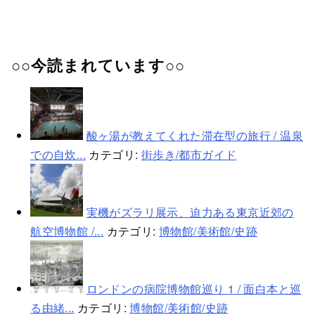
○○今読まれています○○
酸ヶ湯が教えてくれた滞在型の旅行 / 温泉
での自炊...
カテゴリ:
街歩き/都市ガイド
実機がズラリ展示、迫力ある東京近郊の
航空博物館 /...
カテゴリ:
博物館/美術館/史跡
ロンドンの病院博物館巡り 1 / 面白本と巡
る由緒...
カテゴリ:
博物館/美術館/史跡