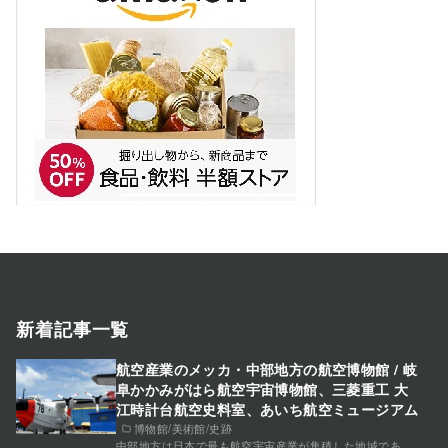
新着記事一覧
航空産業のメッカ・中部地方の航空博物館 / 岐
阜かかみがはら航空宇宙博物館、三菱重工 大
江時計台航空史料室、あいち航空ミュージアム
博物館/美術館/史跡
中部地方は日本で最も航空宇宙産業が集積した地域であ