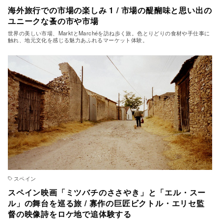
海外旅行での市場の楽しみ 1 / 市場の醍醐味と思い出の
ユニークな蚤の市や市場
世界の美しい市場、MarktとMarchéを訪ね歩く旅。色とりどりの食材や手仕事に
触れ、地元文化を感じる魅力あふれるマーケット体験。
スペイン
スペイン映画「ミツバチのささやき」と「エル・スー
ル」の舞台を巡る旅 / 寡作の巨匠ビクトル・エリセ監
督の映像詩をロケ地で追体験する