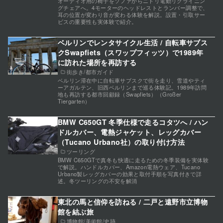
オーディオ用の椅子をソファからニトリ電動リクライニン
グチェアへ。4モーターのヘッドレストとランバー調整で、
耳の位置が変わり音が変わる体験を解説。設置・引取サー
ビスの重要性も実体験で紹介。
ベルリンでレンタサイクル生活 / 自転車サブス
クSwapfiets（スワップフィッツ）で1989年
に訪れた場所を再訪する
街歩き/都市ガイド
ベルリン滞在中に自転車サブスクで街を走り、雪道やティ
ーアガルテン、旧西ベルリンまで巡る体験記。1989年訪問
地も再訪する都市回顧録（Swapfiets）（Großer
Tiergarten）
BMW C650GT 冬季仕様で走るコタツへ / ハン
ドルカバー、電熱ジャケット、レッグカバー
（Tucano Urbano社）の取り付け方法
ツーリング
BMW C650GTで真冬も快適に走るための冬季装備を実体験
で解説。ハンドルカバー、Amazon電熱ウェア、Tucano
Urbano製レッグカバーの効果と取付手順を写真付きで詳
述。冬ツーリングの不安を解消
東北の馬と信仰を訪ねる / 二戸と遠野市立博物
館を結ぶ旅
博物館/美術館/史跡