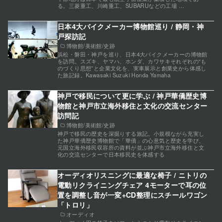
る。三菱重工、川崎重工、SUBARUなどの工場 …
日本4大バイクメーカー博物館巡り / 静岡・神
戸探訪記
博物館/美術館/史跡
浜松・磐田・神戸を巡り、日本4大バイクメーカーの博物館
を訪問。スズキ、ヤマハ、ホンダ、カワサキそれぞれの“も
のづくり思想”と企業文化を、実車展示と創業史から体感し
た旅記録。Kawasaki Suzuki Honda Yamaha
神戸で移民について更に学ぶ / 神戸華僑歴史博
物館と神戸市立海外移住と文化の交流センター
訪問記
博物館/美術館/史跡
神戸で移民の歴史を深掘りする旅記。小規模ながら充実し
た神戸華僑歴史博物館で「華僑」の心意気と歴史を学び、
元国立海外移民収容所の資料が並ぶ神戸市立海外移住と文
化の交流センターで日本移民史を体感する
オーディオリスニングに最適な椅子 / ニトリの
電動リクライニングチェア 4モーターで耳の位
置を調整し音が一変+CD整理にスチールワゴン
「トロリ」
オーディオ