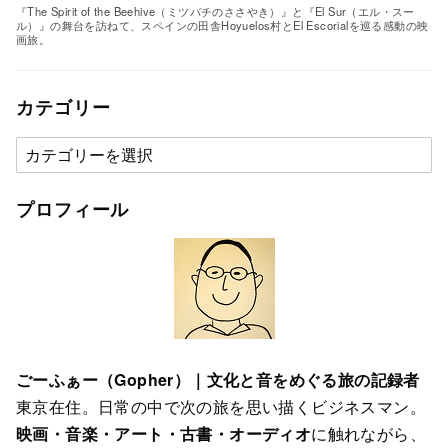
『The Spirit of the Beehive（ミツバチのささやき）』と『El Sur（エル・スー
ル）』の舞台を訪ねて、スペインの田舎Hoyuelos村とEl Escorialを巡る感動の映
画旅。
カテゴリー
カ
テ
ゴ
プロフィール
リ
ー
ごーふぁー（Gopher）｜文化と音をめぐる旅の記録者
東京在住。日常の中で次の旅を思い描くビジネスマン。
映画・音楽・アート・古書・オーディオ
に触れながら、