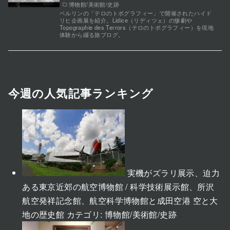
博物館/美術館/史跡
ベルリンの「テロのトポグラフィー」で開催されたハイド
リヒ企画展を紹介。Lidice（リディツェ）の惨劇や
Topographie des Terrors（テロのトポグラフィー）を現地
体験から綴る旅ブログ。
今週の人気記事ランキング
実機がズラリ展示、迫力
ある東京近郊の航空博物館 / 科学技術展示館、所沢
航空発祥記念館、航空科学博物館と成田空港 空と大
地の歴史館
カテゴリ:
博物館/美術館/史跡