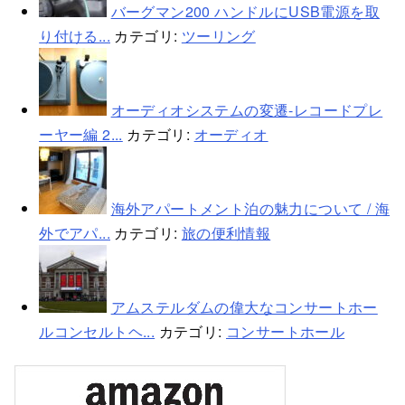
バーグマン200 ハンドルにUSB電源を取
り付ける...
カテゴリ:
ツーリング
オーディオシステムの変遷-レコードプレ
ーヤー編 2...
カテゴリ:
オーディオ
海外アパートメント泊の魅力について / 海
外でアパ...
カテゴリ:
旅の便利情報
アムステルダムの偉大なコンサートホー
ルコンセルトヘ...
カテゴリ:
コンサートホール