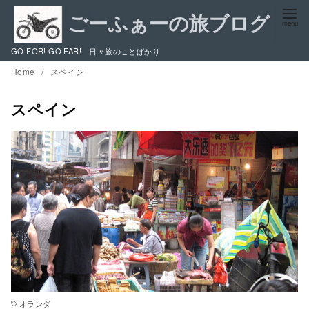
コ
ン
テ
GO FOR! GO FAR! 日々旅のことばかり
ン
Home
スペイン
ツ
へ
スペイン
移
動
オランダ