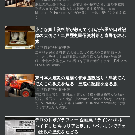
東北の馬と信仰を巡り、蒼前さまや猿神さま、遠野市立博
物館の展示が語る暮らしの深層へ旅する記録。Tono
Museum と Folklore を手がかりに、土地に息づく文化を追
う。
小さな郷土資料館が教えてくれた伝承や口述記
録の大切さ / 二戸歴史民俗資料館と遠野を結ぶ
旅
博物館/美術館/史跡
二戸歴史民俗資料館で地域に息づく伝承や口述記録を辿
り、オシラサマや馬頭観音の民間信仰を訪ね歩いた旅記
録。東北の文化と人々の語りを丁寧に紹介します（Folklore
/ Local Museum）
東日本大震災の遺構や伝承施設巡り / 津波てん
でんこの教えを辿る 三陸の記憶を巡る旅
博物館/美術館/史跡
三陸海岸を巡り、東日本大震災の遺構や伝承施設を訪ねた
記録。釜石ラーメン物語（Kamaishi Ramen Story）やいわ
てTSUNAMIメモリアル（Iwate TSUNAMI Memorial）で感
じた学びと祈りの旅。
テロのトポグラフィー 企画展「ラインハルト
ハイドリヒ キャリアと暴力」/ ベルリンでチェ
コ圧政の歴史をたどる