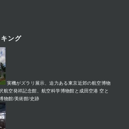
ンキング
実機がズラリ展示、迫力ある東京近郊の航空博物
、所沢航空発祥記念館、航空科学博物館と成田空港 空と
博物館/美術館/史跡