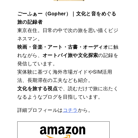
ごーふぁー（Gopher）｜文化と音をめぐる
旅の記録者
東京在住。日常の中で次の旅を思い描くビジ
ネスマン。
映画・音楽・アート・古書・オーディオ
に触
れながら、
オートバイ旅や文化探索
の記録を
発信しています。
実体験に基づく海外市場ガイドやSIM活用
法、長期滞在の工夫なども紹介。
文化を旅する視点
で、読むだけで旅に出たく
なるようなブログを目指しています。
詳細プロフィールは
コチラ
から。