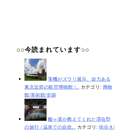
○○今読まれています○○
実機がズラリ展示、迫力ある
東京近郊の航空博物館 /...
カテゴリ:
博物
館/美術館/史跡
酸ヶ湯が教えてくれた滞在型
の旅行 / 温泉での自炊...
カテゴリ:
街歩き/