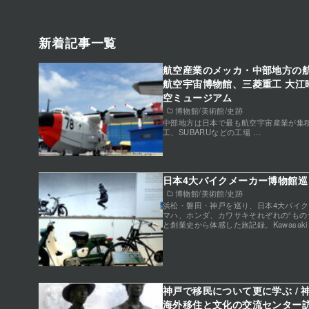
新着記事一覧
航空産業のメッカ・中部地方の航
航空宇宙博物館、三菱重工 大江
空ミュージアム
博物館/美術館/史跡
中部地方は日本で最も航空宇宙産業が集
工、SUBARUなどの工場 …
日本4大バイクメーカー博物館巡り
博物館/美術館/史跡
浜松・磐田・神戸を巡り、日本4大バイ
マハ、ホンダ、カワサキそれぞれの“もの
と創業史から体感した旅記録。Kawasaki Suz
神戸で移民について更に学ぶ /
海外移住と文化の交流センター