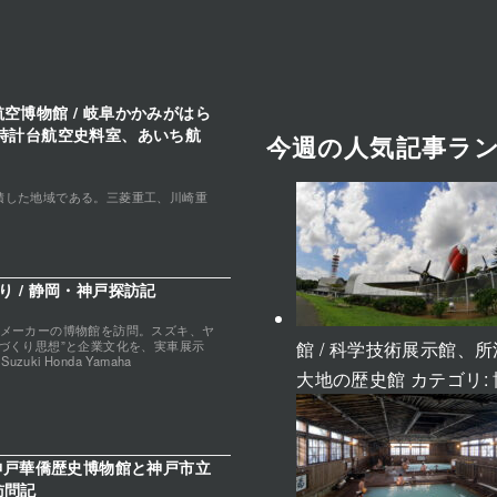
空博物館 / 岐阜かかみがはら
時計台航空史料室、あいち航
今週の人気記事ラ
積した地域である。三菱重工、川崎重
 / 静岡・神戸探訪記
クメーカーの博物館を訪問。スズキ、ヤ
館 / 科学技術展示館
づくり思想”と企業文化を、実車展示
uki Honda Yamaha
大地の歴史館
カテゴリ:
 神戸華僑歴史博物館と神戸市立
訪問記