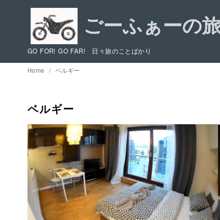
コ
ン
テ
ン
GO FOR! GO FAR! 日々旅のことばかり
ツ
Home
ベルギー
へ
移
動
ベルギー