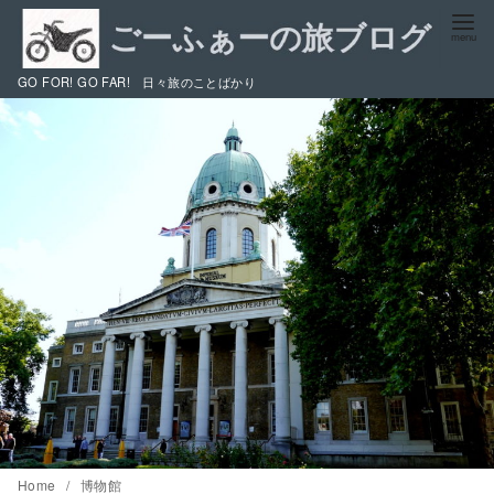
コ
ン
テ
GO FOR! GO FAR! 日々旅のことばかり
ン
ツ
へ
移
動
Home
博物館