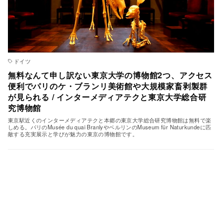
ドイツ
無料なんて申し訳ない東京大学の博物館2つ、アクセス
便利でパリのケ・ブランリ美術館や大規模家畜剥製群
が見られる / インターメディアテクと東京大学総合研
究博物館
東京駅近くのインターメディアテクと本郷の東京大学総合研究博物館は無料で楽
しめる。パリのMusée du quai BranlyやベルリンのMuseum für Naturkundeに匹
敵する充実展示と学びが魅力の東京の博物館です。