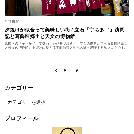
博物館
夕焼けが似合って美味しい街 / 立石「宇ち多゛」訪問
記と葛飾区郷土と天文の博物館
葛飾区の「宇ち多゛」で味わう絶品モツ焼きと、立石の歴史が学べる葛飾区郷土
と天文の博物館。夕焼けに映える下町散策と地元の味を満喫する旅ブログです。
5
6
カテゴリー
カ
テ
ゴ
プロフィール
リ
ー