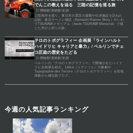
でんこの教えを辿る 三陸の記憶を巡る旅
博物館/美術館/史跡
三陸海岸を巡り、東日本大震災の遺構や伝承施設を訪ねた
記録。釜石ラーメン物語（Kamaishi Ramen Story）やいわ
てTSUNAMIメモリアル（Iwate TSUNAMI Memorial）で感
じた学びと祈りの旅。
テロのトポグラフィー 企画展「ラインハルト
ハイドリヒ キャリアと暴力」/ ベルリンでチェ
コ圧政の歴史をたどる
博物館/美術館/史跡
ベルリンの「テロのトポグラフィー」で開催されたハイド
リヒ企画展を紹介。Lidice（リディツェ）の惨劇や
Topographie des Terrors（テロのトポグラフィー）を現地
体験から綴る旅ブログ。
今週の人気記事ランキング