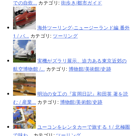
での自炊...
カテゴリ:
街歩き/都市ガイド
海外ツーリング-ニュージーランド編 番外
1 / バ...
カテゴリ:
ツーリング
実機がズラリ展示、迫力ある東京近郊の
航空博物館 /...
カテゴリ:
博物館/美術館/史跡
明治の女工の『富岡日記』和田英 著を読
む / 産業...
カテゴリ:
博物館/美術館/史跡
ユーコンをレンタカーで旅する 1 / 北極圏
で味わ...
カテゴリ:
ツーリング