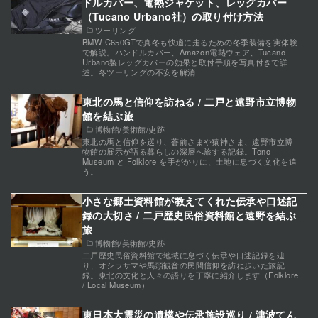
ドルカバー、電熱ジャケット、レッグカバー
（Tucano Urbano社）の取り付け方法
ツーリング
BMW C650GTで真冬も快適に走るための冬季装備を実体験
で解説。ハンドルカバー、Amazon電熱ウェア、Tucano
Urbano製レッグカバーの効果と取付手順を写真付きで詳
述。冬ツーリングの不安を解消
東北の馬と信仰を訪ねる / 二戸と遠野市立博物
館を結ぶ旅
博物館/美術館/史跡
東北の馬と信仰を巡り、蒼前さまや猿神さま、遠野市立博
物館の展示が語る暮らしの深層へ旅する記録。Tono
Museum と Folklore を手がかりに、土地に息づく文化を追
う。
小さな郷土資料館が教えてくれた伝承や口述記
録の大切さ / 二戸歴史民俗資料館と遠野を結ぶ
旅
博物館/美術館/史跡
二戸歴史民俗資料館で地域に息づく伝承や口述記録を辿
り、オシラサマや馬頭観音の民間信仰を訪ね歩いた旅記
録。東北の文化と人々の語りを丁寧に紹介します（Folklore
/ Local Museum）
東日本大震災の遺構や伝承施設巡り / 津波てん