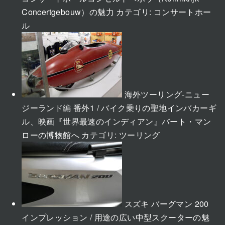
Concertgebouw）の魅力
カテゴリ:
コンサートホー
ル
海外ツーリング-ニュー
ジーランド編 番外1 / バイク乗りの聖地インバカーギ
ル、映画『世界最速のインディアン』バート・マン
ローの博物館へ
カテゴリ:
ツーリング
スズキ バーグマン 200
インプレッション / 用途の広い中型スクーターの魅