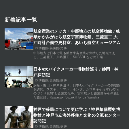
新着記事一覧
航空産業のメッカ・中部地方の航空博物館 / 岐
阜かかみがはら航空宇宙博物館、三菱重工 大
江時計台航空史料室、あいち航空ミュージアム
博物館/美術館/史跡
中部地方は日本で最も航空宇宙産業が集積した地域であ
る。三菱重工、川崎重工、SUBARUなどの工場 …
日本4大バイクメーカー博物館巡り / 静岡・神
戸探訪記
博物館/美術館/史跡
浜松・磐田・神戸を巡り、日本4大バイクメーカーの博物館
を訪問。スズキ、ヤマハ、ホンダ、カワサキそれぞれの“も
のづくり思想”と企業文化を、実車展示と創業史から体感し
た旅記録。Kawasaki Suzuki Honda Yamaha
神戸で移民について更に学ぶ / 神戸華僑歴史博
物館と神戸市立海外移住と文化の交流センター
訪問記
博物館/美術館/史跡