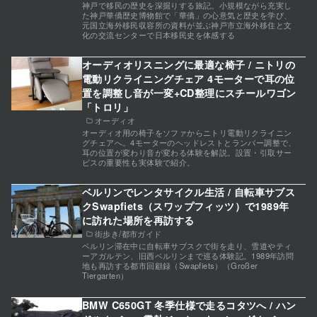
神戸で移民の歴史を深掘りする旅記。小規模ながら充実し
た神戸華僑歴史博物館で「華僑」の心意気と歴史を学び、
元国立海外移民収容所の資料が並ぶ神戸市立海外移住と文
化の交流センターで日本移民史を体感する
オーディオリスニングに最適な椅子 / ニトリの
電動リクライニングチェア 4モーターで耳の位
置を調整し音が一変+CD整理にスチールワゴン
「トロリ」
オーディオ
オーディオ用の椅子をソファからニトリ電動リクライニン
グチェアへ。4モーターのヘッドレストとランバー調整で、
耳の位置が変わり音が変わる体験を解説。設置・引取サー
ビスの重要性も実体験で紹介。
ベルリンでレンタサイクル生活 / 自転車サブス
クSwapfiets（スワップフィッツ）で1989年
に訪れた場所を再訪する
街歩き/都市ガイド
ベルリン滞在中に自転車サブスクで街を走り、雪道やティ
ーアガルテン、旧西ベルリンまで巡る体験記。1989年訪問
地も再訪する都市回顧録（Swapfiets）（Großer
Tiergarten）
BMW C650GT 冬季仕様で走るコタツへ / ハン