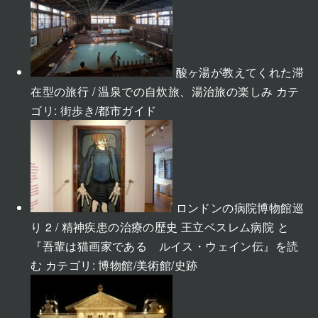
酸ヶ湯が教えてくれた滞
在型の旅行 / 温泉での自炊旅、湯治旅の楽しみ
カテ
ゴリ:
街歩き/都市ガイド
ロンドンの病院博物館巡
り 2 / 精神疾患の治療の歴史 王立ベスレム病院 と
『吾輩は猫画家である ルイス・ウェイン伝』を読
む
カテゴリ:
博物館/美術館/史跡