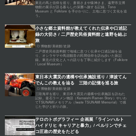
東北の馬と信仰を巡り、蒼前さまや猿神さま、遠野市立博
物館の展示が語る暮らしの深層へ旅する記録。Tono
Museum と Folklore を手がかりに、土地に息づく文化を追
う。
小さな郷土資料館が教えてくれた伝承や口述記
録の大切さ / 二戸歴史民俗資料館と遠野を結ぶ
旅
博物館/美術館/史跡
二戸歴史民俗資料館で地域に息づく伝承や口述記録を辿
り、オシラサマや馬頭観音の民間信仰を訪ね歩いた旅記
録。東北の文化と人々の語りを丁寧に紹介します（Folklore
/ Local Museum）
東日本大震災の遺構や伝承施設巡り / 津波てん
でんこの教えを辿る 三陸の記憶を巡る旅
博物館/美術館/史跡
三陸海岸を巡り、東日本大震災の遺構や伝承施設を訪ねた
記録。釜石ラーメン物語（Kamaishi Ramen Story）やいわ
てTSUNAMIメモリアル（Iwate TSUNAMI Memorial）で感
じた学びと祈りの旅。
テロのトポグラフィー 企画展「ラインハルト
ハイドリヒ キャリアと暴力」/ ベルリンでチェ
コ圧政の歴史をたどる