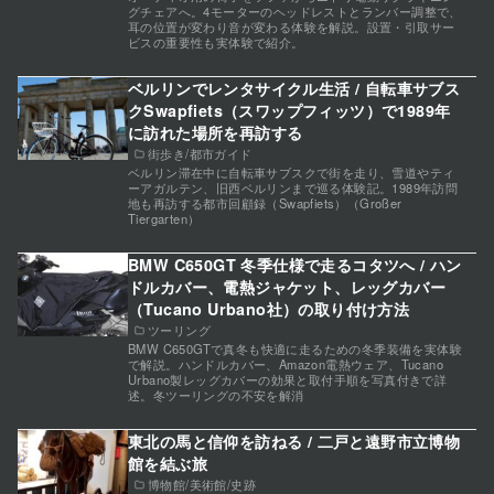
グチェアへ。4モーターのヘッドレストとランバー調整で、
耳の位置が変わり音が変わる体験を解説。設置・引取サー
ビスの重要性も実体験で紹介。
ベルリンでレンタサイクル生活 / 自転車サブス
クSwapfiets（スワップフィッツ）で1989年
に訪れた場所を再訪する
街歩き/都市ガイド
ベルリン滞在中に自転車サブスクで街を走り、雪道やティ
ーアガルテン、旧西ベルリンまで巡る体験記。1989年訪問
地も再訪する都市回顧録（Swapfiets）（Großer
Tiergarten）
BMW C650GT 冬季仕様で走るコタツへ / ハン
ドルカバー、電熱ジャケット、レッグカバー
（Tucano Urbano社）の取り付け方法
ツーリング
BMW C650GTで真冬も快適に走るための冬季装備を実体験
で解説。ハンドルカバー、Amazon電熱ウェア、Tucano
Urbano製レッグカバーの効果と取付手順を写真付きで詳
述。冬ツーリングの不安を解消
東北の馬と信仰を訪ねる / 二戸と遠野市立博物
館を結ぶ旅
博物館/美術館/史跡