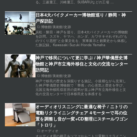
る。三菱重工、川崎重工、SUBARUなどの工場 …
日本4大バイクメーカー博物館巡り / 静岡・神
戸探訪記
博物館/美術館/史跡
浜松・磐田・神戸を巡り、日本4大バイクメーカーの博物館
を訪問。スズキ、ヤマハ、ホンダ、カワサキそれぞれの“も
のづくり思想”と企業文化を、実車展示と創業史から体感し
た旅記録。Kawasaki Suzuki Honda Yamaha
神戸で移民について更に学ぶ / 神戸華僑歴史博
物館と神戸市立海外移住と文化の交流センター
訪問記
博物館/美術館/史跡
神戸で移民の歴史を深掘りする旅記。小規模ながら充実し
た神戸華僑歴史博物館で「華僑」の心意気と歴史を学び、
元国立海外移民収容所の資料が並ぶ神戸市立海外移住と文
化の交流センターで日本移民史を体感する
オーディオリスニングに最適な椅子 / ニトリの
電動リクライニングチェア 4モーターで耳の位
置を調整し音が一変+CD整理にスチールワゴン
「トロリ」
オーディオ
オーディオ用の椅子をソファからニトリ電動リクライニン