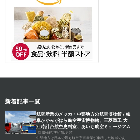
新着記事一覧
航空産業のメッカ・中部地方の航空博物館 / 岐
阜かかみがはら航空宇宙博物館、三菱重工 大
江時計台航空史料室、あいち航空ミュージアム
博物館/美術館/史跡
中部地方は日本で最も航空宇宙産業が集積した地域であ