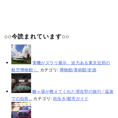
○○今読まれています○○
実機がズラリ展示、迫力ある東京近郊の
航空博物館 /...
カテゴリ:
博物館/美術館/史跡
酸ヶ湯が教えてくれた滞在型の旅行 / 温泉
での自炊...
カテゴリ:
街歩き/都市ガイド