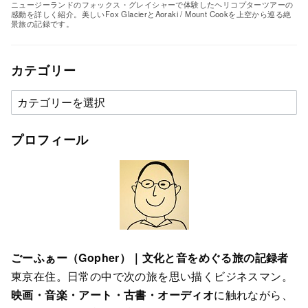
ニュージーランドのフォックス・グレイシャーで体験したヘリコプターツアーの
感動を詳しく紹介。美しいFox GlacierとAoraki / Mount Cookを上空から巡る絶
景旅の記録です。
カテゴリー
カ
テ
ゴ
プロフィール
リ
ー
ごーふぁー（Gopher）｜文化と音をめぐる旅の記録者
東京在住。日常の中で次の旅を思い描くビジネスマン。
映画・音楽・アート・古書・オーディオ
に触れながら、