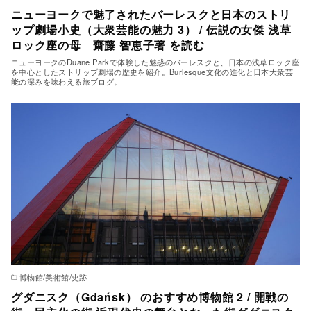
ニューヨークで魅了されたバーレスクと日本のストリ
ップ劇場小史（大衆芸能の魅力 3） / 伝説の女傑 浅草
ロック座の母 齋藤 智恵子著 を読む
ニューヨークのDuane Parkで体験した魅惑のバーレスクと、日本の浅草ロック座
を中心としたストリップ劇場の歴史を紹介。Burlesque文化の進化と日本大衆芸
能の深みを味わえる旅ブログ。
博物館/美術館/史跡
グダニスク（Gdańsk） のおすすめ博物館 2 / 開戦の