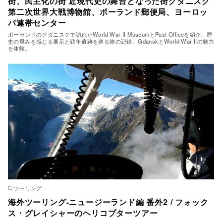
街、民主化の街 近現代史の舞台となった街グダニスク
第二次世界大戦博物館、ポーランド郵便局、ヨーロッ
パ連帯センター
ポーランドのグダニスクで訪れたWorld War II MuseumとPost Officeを紹介。歴
史の重みを感じる展示と戦争遺跡を巡る旅の記録。GdanskとWorld War IIの魅力
を体験。
ツーリング
海外ツーリング-ニュージーランド編 番外2 / フォック
ス・グレイシャーのヘリコプターツアー