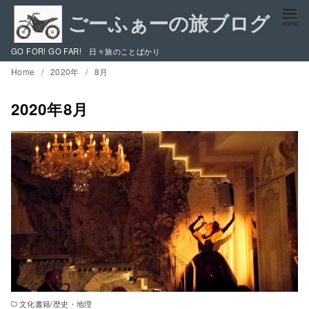
コ
ン
テ
GO FOR! GO FAR! 日々旅のことばかり
ン
Home
2020年
8月
ツ
へ
2020年8月
移
動
文化書籍/歴史・地理