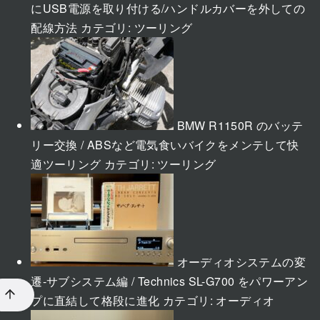
にUSB電源を取り付ける/ハンドルカバーを外しての
配線方法
カテゴリ:
ツーリング
BMW R1150R のバッテ
リー交換 / ABSなど電気食いバイクをメンテして快
適ツーリング
カテゴリ:
ツーリング
オーディオシステムの変
遷-サブシステム編 / Technics SL-G700 をパワーアン
プに直結して格段に進化
カテゴリ:
オーディオ