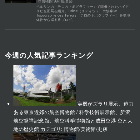
博物館/美術館/史跡
ベルリンの「テロのトポグラフィー」で開催されたハイド
リヒ企画展を紹介。Lidice（リディツェ）の惨劇や
Topographie des Terrors（テロのトポグラフィー）を現地
体験から綴る旅ブログ。
今週の人気記事ランキング
実機がズラリ展示、迫力
ある東京近郊の航空博物館 / 科学技術展示館、所沢
航空発祥記念館、航空科学博物館と成田空港 空と大
地の歴史館
カテゴリ:
博物館/美術館/史跡