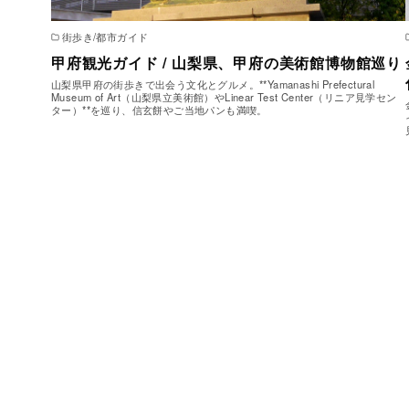
街歩き/都市ガイド
甲府観光ガイド / 山梨県、甲府の美術館博物館巡り
山梨県甲府の街歩きで出会う文化とグルメ。**Yamanashi Prefectural
Museum of Art（山梨県立美術館）やLinear Test Center（リニア見学セン
ター）**を巡り、信玄餅やご当地パンも満喫。