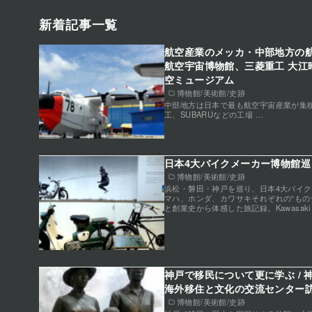
新着記事一覧
航空産業のメッカ・中部地方の航
航空宇宙博物館、三菱重工 大江
空ミュージアム
博物館/美術館/史跡
中部地方は日本で最も航空宇宙産業が集
工、SUBARUなどの工場 …
日本4大バイクメーカー博物館巡り
博物館/美術館/史跡
浜松・磐田・神戸を巡り、日本4大バイ
マハ、ホンダ、カワサキそれぞれの“もの
と創業史から体感した旅記録。Kawasaki Suz
神戸で移民について更に学ぶ /
海外移住と文化の交流センター
博物館/美術館/史跡