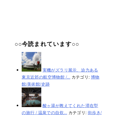
○○今読まれています○○
実機がズラリ展示、迫力ある
東京近郊の航空博物館 /...
カテゴリ:
博物
館/美術館/史跡
酸ヶ湯が教えてくれた滞在型
の旅行 / 温泉での自炊...
カテゴリ:
街歩き/