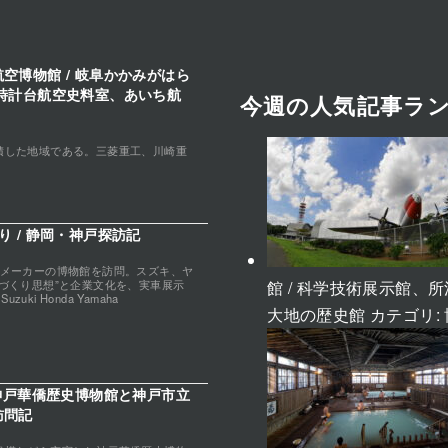
空博物館 / 岐阜かかみがはら
時計台航空史料室、あいち航
今週の人気記事ラ
積した地域である。三菱重工、川崎重
 / 静岡・神戸探訪記
クメーカーの博物館を訪問。スズキ、ヤ
館 / 科学技術展示館
づくり思想”と企業文化を、実車展示
uki Honda Yamaha
大地の歴史館
カテゴリ:
 神戸華僑歴史博物館と神戸市立
訪問記