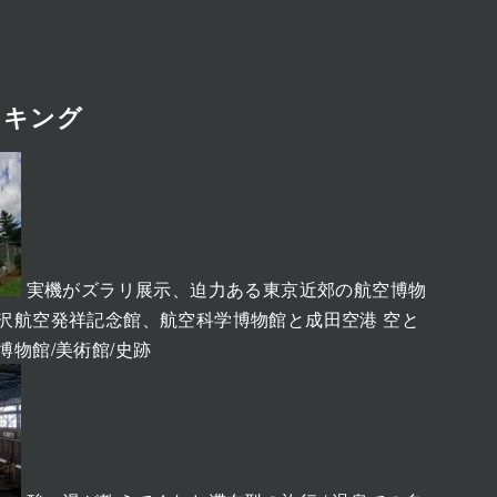
ンキング
実機がズラリ展示、迫力ある東京近郊の航空博物
、所沢航空発祥記念館、航空科学博物館と成田空港 空と
博物館/美術館/史跡