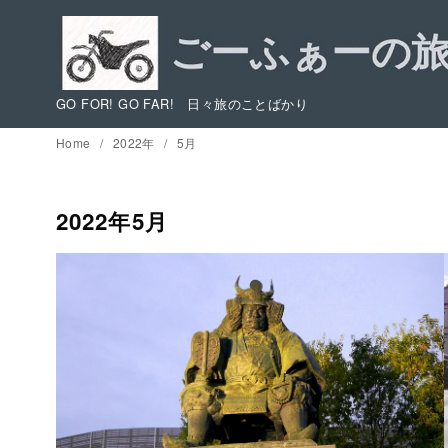
コ
ン
テ
ン
GO FOR! GO FAR! 日々旅のことばかり
ツ
Home
2022年
5月
へ
移
動
2022年5月