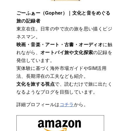
ごーふぁー（Gopher）｜文化と音をめぐる
旅の記録者
東京在住。日常の中で次の旅を思い描くビジ
ネスマン。
映画・音楽・アート・古書・オーディオ
に触
れながら、
オートバイ旅や文化探索
の記録を
発信しています。
実体験に基づく海外市場ガイドやSIM活用
法、長期滞在の工夫なども紹介。
文化を旅する視点
で、読むだけで旅に出たく
なるようなブログを目指しています。
詳細プロフィールは
コチラ
から。