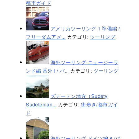
都市ガイド
アメリカツーリング 1 準備編 /
フリーダムアメ...
カテゴリ:
ツーリング
海外ツーリング-ニュージーラ
ンド編 番外1 / バ...
カテゴリ:
ツーリング
ズデーテン地方（Sudety
Sudetenlan...
カテゴリ:
街歩き/都市ガイ
ド
海外ツーリング-ドイツ編 8 /バ