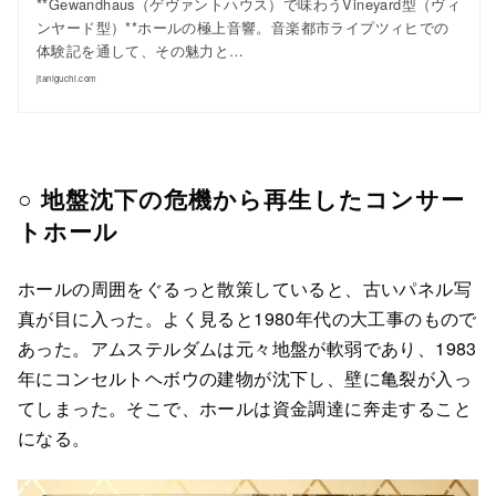
**Gewandhaus（ゲヴァントハウス）で味わうVineyard型（ヴィ
ンヤード型）**ホールの極上音響。音楽都市ライプツィヒでの
体験記を通して、その魅力と…
jtaniguchi.com
○ 地盤沈下の危機から再生したコンサー
トホール
ホールの周囲をぐるっと散策していると、古いパネル写
真が目に入った。よく見ると1980年代の大工事のもので
あった。アムステルダムは元々地盤が軟弱であり、1983
年にコンセルトヘボウの建物が沈下し、壁に亀裂が入っ
てしまった。そこで、ホールは資金調達に奔走すること
になる。