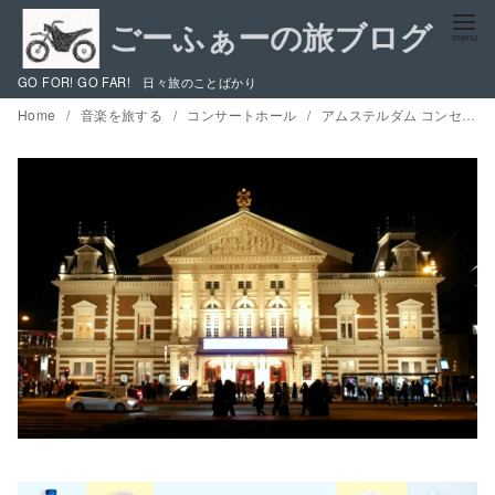
コ
ン
テ
GO FOR! GO FAR! 日々旅のことばかり
ン
Home
音楽を旅する
コンサートホール
アムステルダム コンセルトヘボウに通った日々 / その歴史、ジャンルや座席による視聴の違い
ツ
へ
移
動