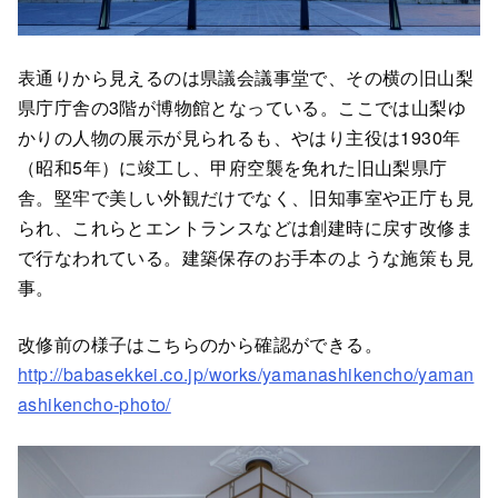
表通りから見えるのは県議会議事堂で、その横の旧山梨
県庁庁舎の3階が博物館となっている。ここでは山梨ゆ
かりの人物の展示が見られるも、やはり主役は1930年
（昭和5年）に竣工し、甲府空襲を免れた旧山梨県庁
舎。堅牢で美しい外観だけでなく、旧知事室や正庁も見
られ、これらとエントランスなどは創建時に戻す改修ま
で行なわれている。建築保存のお手本のような施策も見
事。
改修前の様子はこちらのから確認ができる。
http://babasekkei.co.jp/works/yamanashikencho/yaman
ashikencho-photo/