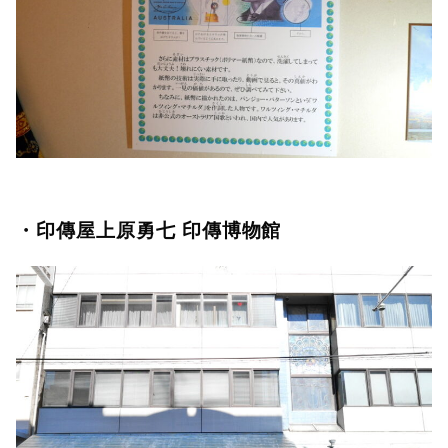
・印傳屋上原勇七 印傳博物館