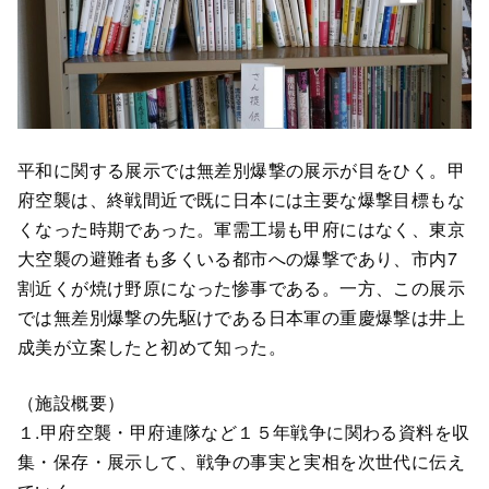
平和に関する展示では無差別爆撃の展示が目をひく。甲
府空襲は、終戦間近で既に日本には主要な爆撃目標もな
くなった時期であった。軍需工場も甲府にはなく、東京
大空襲の避難者も多くいる都市への爆撃であり、市内7
割近くが焼け野原になった惨事である。一方、この展示
では無差別爆撃の先駆けである日本軍の重慶爆撃は井上
成美が立案したと初めて知った。
（施設概要）
１.甲府空襲・甲府連隊など１５年戦争に関わる資料を収
集・保存・展示して、戦争の事実と実相を次世代に伝え