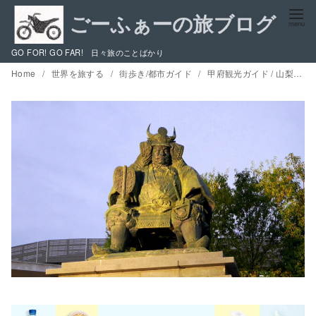
コ
ン
テ
GO FOR! GO FAR! 日々旅のことばかり
ン
Home
世界を旅する
街歩き/都市ガイド
甲府観光ガイド / 山梨県、甲府の美術館博物館巡り
ツ
へ
移
動