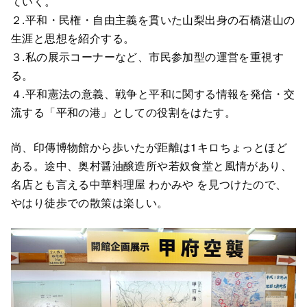
ていく。
２.平和・民権・自由主義を貫いた山梨出身の石橋湛山の
生涯と思想を紹介する。
３.私の展示コーナーなど、市民参加型の運営を重視す
る。
４.平和憲法の意義、戦争と平和に関する情報を発信・交
流する「平和の港」としての役割をはたす。
尚、印傳博物館から歩いたが距離は1キロちょっとほど
ある。途中、奥村醤油醸造所や若奴食堂と風情があり、
名店とも言える中華料理屋 わかみや を見つけたので、
やはり徒歩での散策は楽しい。