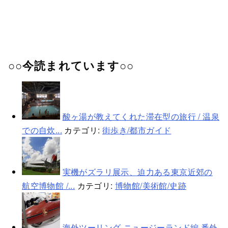
○○今読まれています○○
酸ヶ湯が教えてくれた滞在型の旅行 / 温泉
での自炊...
カテゴリ:
街歩き/都市ガイド
実機がズラリ展示、迫力ある東京近郊の
航空博物館 /...
カテゴリ:
博物館/美術館/史跡
海外ツーリング-ニュージーランド編 番外