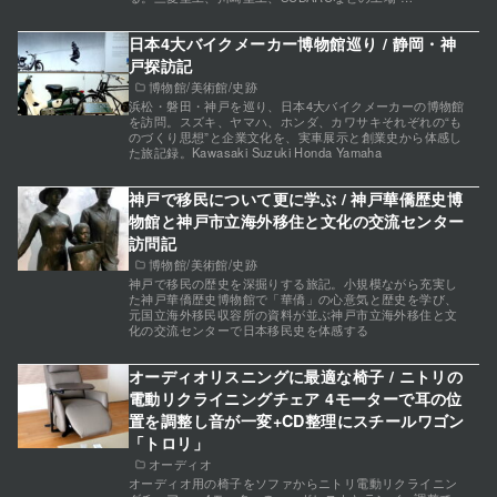
日本4大バイクメーカー博物館巡り / 静岡・神
戸探訪記
博物館/美術館/史跡
浜松・磐田・神戸を巡り、日本4大バイクメーカーの博物館
を訪問。スズキ、ヤマハ、ホンダ、カワサキそれぞれの“も
のづくり思想”と企業文化を、実車展示と創業史から体感し
た旅記録。Kawasaki Suzuki Honda Yamaha
神戸で移民について更に学ぶ / 神戸華僑歴史博
物館と神戸市立海外移住と文化の交流センター
訪問記
博物館/美術館/史跡
神戸で移民の歴史を深掘りする旅記。小規模ながら充実し
た神戸華僑歴史博物館で「華僑」の心意気と歴史を学び、
元国立海外移民収容所の資料が並ぶ神戸市立海外移住と文
化の交流センターで日本移民史を体感する
オーディオリスニングに最適な椅子 / ニトリの
電動リクライニングチェア 4モーターで耳の位
置を調整し音が一変+CD整理にスチールワゴン
「トロリ」
オーディオ
オーディオ用の椅子をソファからニトリ電動リクライニン