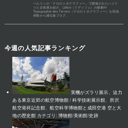
ベルリンの「テロのトポグラフィー」で開催されたハイド
リヒ企画展を紹介。Lidice（リディツェ）の惨劇や
Topographie des Terrors（テロのトポグラフィー）を現地
体験から綴る旅ブログ。
今週の人気記事ランキング
実機がズラリ展示、迫力
ある東京近郊の航空博物館 / 科学技術展示館、所沢
航空発祥記念館、航空科学博物館と成田空港 空と大
地の歴史館
カテゴリ:
博物館/美術館/史跡