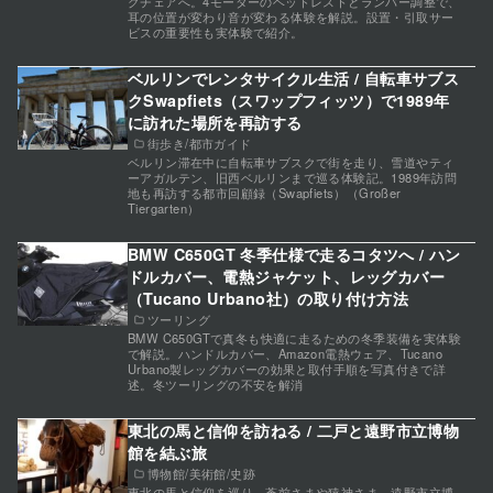
グチェアへ。4モーターのヘッドレストとランバー調整で、
耳の位置が変わり音が変わる体験を解説。設置・引取サー
ビスの重要性も実体験で紹介。
ベルリンでレンタサイクル生活 / 自転車サブス
クSwapfiets（スワップフィッツ）で1989年
に訪れた場所を再訪する
街歩き/都市ガイド
ベルリン滞在中に自転車サブスクで街を走り、雪道やティ
ーアガルテン、旧西ベルリンまで巡る体験記。1989年訪問
地も再訪する都市回顧録（Swapfiets）（Großer
Tiergarten）
BMW C650GT 冬季仕様で走るコタツへ / ハン
ドルカバー、電熱ジャケット、レッグカバー
（Tucano Urbano社）の取り付け方法
ツーリング
BMW C650GTで真冬も快適に走るための冬季装備を実体験
で解説。ハンドルカバー、Amazon電熱ウェア、Tucano
Urbano製レッグカバーの効果と取付手順を写真付きで詳
述。冬ツーリングの不安を解消
東北の馬と信仰を訪ねる / 二戸と遠野市立博物
館を結ぶ旅
博物館/美術館/史跡
東北の馬と信仰を巡り、蒼前さまや猿神さま、遠野市立博