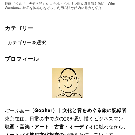
映画『ベルリン天使の詩』のロケ地・ベルリン州立図書館を訪問。Wim
Wendersの世界を体感しながら、利用方法や館内の魅力を紹介。
カテゴリー
カ
テ
ゴ
プロフィール
リ
ー
ごーふぁー（Gopher）｜文化と音をめぐる旅の記録者
東京在住。日常の中で次の旅を思い描くビジネスマン。
映画・音楽・アート・古書・オーディオ
に触れながら、
オートバイ旅や文化探索
の記録を発信しています。