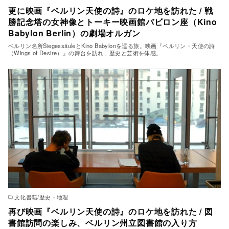
更に映画『ベルリン天使の詩』のロケ地を訪れた / 戦
勝記念塔の女神像とトーキー映画館バビロン座（Kino
Babylon Berlin）の劇場オルガン
ベルリン名所SiegessäuleとKino Babylonを巡る旅。映画『ベルリン・天使の詩
（Wings of Desire）』の舞台を訪れ、歴史と芸術を体感。
文化書籍/歴史・地理
再び映画『ベルリン天使の詩』のロケ地を訪れた / 図
書館訪問の楽しみ、ベルリン州立図書館の入り方