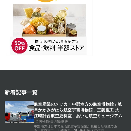
新着記事一覧
航空産業のメッカ・中部地方の航空博物館 / 岐
阜かかみがはら航空宇宙博物館、三菱重工 大
江時計台航空史料室、あいち航空ミュージアム
博物館/美術館/史跡
中部地方は日本で最も航空宇宙産業が集積した地域であ
る。三菱重工、川崎重工、SUBARUなどの工場 …