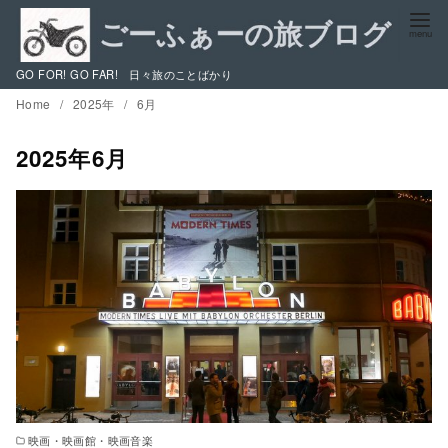
コ
ン
テ
GO FOR! GO FAR! 日々旅のことばかり
ン
Home
2025年
6月
ツ
へ
2025年6月
移
動
映画・映画館・映画音楽