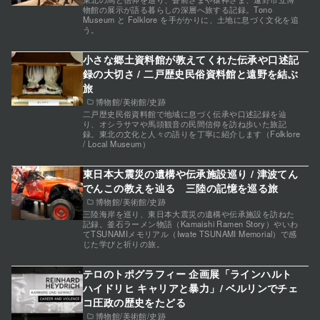
物館の展示が語る暮らしの深層へ旅する記録。Tono
Museum と Folklore を手がかりに、土地に息づく文化を追
う。
小さな郷土資料館が教えてくれた伝承や口述記
録の大切さ / 二戸歴史民俗資料館と遠野を結ぶ
旅
博物館/美術館/史跡
二戸歴史民俗資料館で地域に息づく伝承や口述記録を辿
り、オシラサマや馬頭観音の民間信仰を訪ね歩いた旅記
録。東北の文化と人々の語りを丁寧に紹介します（Folklore
/ Local Museum）
東日本大震災の遺構や伝承施設巡り / 津波てん
でんこの教えを辿る 三陸の記憶を巡る旅
博物館/美術館/史跡
三陸海岸を巡り、東日本大震災の遺構や伝承施設を訪ねた
記録。釜石ラーメン物語（Kamaishi Ramen Story）やいわ
てTSUNAMIメモリアル（Iwate TSUNAMI Memorial）で感
じた学びと祈りの旅。
テロのトポグラフィー 企画展「ラインハルト
ハイドリヒ キャリアと暴力」/ ベルリンでチェ
コ圧政の歴史をたどる
博物館/美術館/史跡