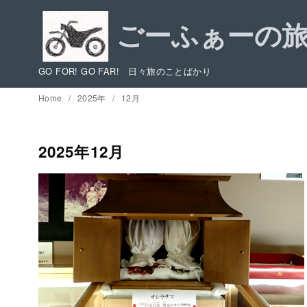
コ
ン
テ
ン
GO FOR! GO FAR! 日々旅のことばかり
ツ
Home
2025年
12月
へ
移
動
2025年12月