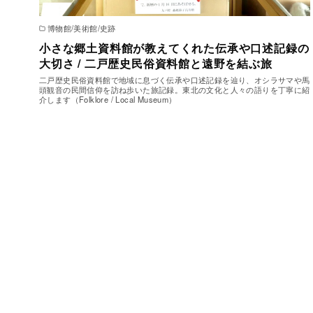
博物館/美術館/史跡
小さな郷土資料館が教えてくれた伝承や口述記録の
大切さ / 二戸歴史民俗資料館と遠野を結ぶ旅
二戸歴史民俗資料館で地域に息づく伝承や口述記録を辿り、オシラサマや馬
頭観音の民間信仰を訪ね歩いた旅記録。東北の文化と人々の語りを丁寧に紹
介します（Folklore / Local Museum）