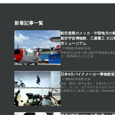
新着記事一覧
航空産業のメッカ・中部地方の航
航空宇宙博物館、三菱重工 大江
空ミュージアム
博物館/美術館/史跡
中部地方は日本で最も航空宇宙産業が集
工、SUBARUなどの工場 …
日本4大バイクメーカー博物館巡り
博物館/美術館/史跡
浜松・磐田・神戸を巡り、日本4大バイ
マハ、ホンダ、カワサキそれぞれの“もの
と創業史から体感した旅記録。Kawasaki Suz