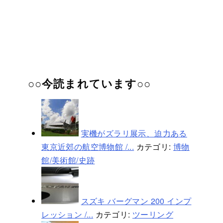
○○今読まれています○○
実機がズラリ展示、迫力ある
東京近郊の航空博物館 /...
カテゴリ:
博物
館/美術館/史跡
スズキ バーグマン 200 インプ
レッション /...
カテゴリ:
ツーリング