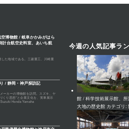
空博物館 / 岐阜かかみがはら
時計台航空史料室、あいち航
今週の人気記事ラ
積した地域である。三菱重工、川崎重
 / 静岡・神戸探訪記
クメーカーの博物館を訪問。スズキ、ヤ
館 / 科学技術展示館
づくり思想”と企業文化を、実車展示
uki Honda Yamaha
大地の歴史館
カテゴリ: