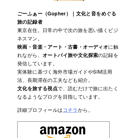
ごーふぁー（Gopher）｜文化と音をめぐる
旅の記録者
東京在住。日常の中で次の旅を思い描くビジ
ネスマン。
映画・音楽・アート・古書・オーディオ
に触
れながら、
オートバイ旅や文化探索
の記録を
発信しています。
実体験に基づく海外市場ガイドやSIM活用
法、長期滞在の工夫なども紹介。
文化を旅する視点
で、読むだけで旅に出たく
なるようなブログを目指しています。
詳細プロフィールは
コチラ
から。