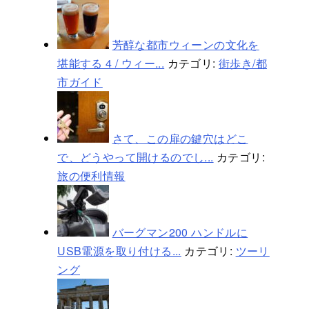
芳醇な都市ウィーンの文化を
堪能する 4 / ウィー...
カテゴリ:
街歩き/都
市ガイド
さて、この扉の鍵穴はどこ
で、どうやって開けるのでし...
カテゴリ:
旅の便利情報
バーグマン200 ハンドルに
USB電源を取り付ける...
カテゴリ:
ツーリ
ング