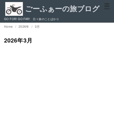
コ
ン
テ
GO FOR! GO FAR! 日々旅のことばかり
ン
Home
2026年
3月
ツ
へ
2026年3月
移
動