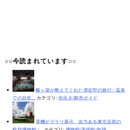
○○今読まれています○○
酸ヶ湯が教えてくれた滞在型の旅行 / 温泉
での自炊...
カテゴリ:
街歩き/都市ガイド
実機がズラリ展示、迫力ある東京近郊の
航空博物館 /...
カテゴリ:
博物館/美術館/史跡