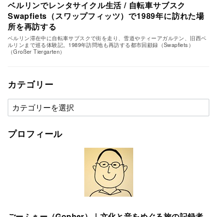
ベルリンでレンタサイクル生活 / 自転車サブスク
Swapfiets（スワップフィッツ）で1989年に訪れた場
所を再訪する
ベルリン滞在中に自転車サブスクで街を走り、雪道やティーアガルテン、旧西ベ
ルリンまで巡る体験記。1989年訪問地も再訪する都市回顧録（Swapfiets）
（Großer Tiergarten）
カテゴリー
カ
テ
ゴ
プロフィール
リ
ー
ごーふぁー（Gopher）｜文化と音をめぐる旅の記録者