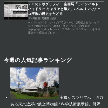
テロのトポグラフィー 企画展「ラインハルト
ハイドリヒ キャリアと暴力」/ ベルリンでチェ
コ圧政の歴史をたどる
博物館/美術館/史跡
ベルリンの「テロのトポグラフィー」で開催されたハイド
リヒ企画展を紹介。Lidice（リディツェ）の惨劇や
Topographie des Terrors（テロのトポグラフィー）を現地
体験から綴る旅ブログ。
今週の人気記事ランキング
実機がズラリ展示、迫力
ある東京近郊の航空博物館 / 科学技術展示館、所沢