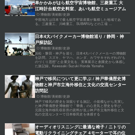
阜かかみがはら航空宇宙博物館、三菱重工 大
江時計台航空史料室、あいち航空ミュージアム
博物館/美術館/史跡
中部地方は日本で最も航空宇宙産業が集積した地域であ
る。三菱重工、川崎重工、SUBARUなどの工場 …
日本4大バイクメーカー博物館巡り / 静岡・神
戸探訪記
博物館/美術館/史跡
浜松・磐田・神戸を巡り、日本4大バイクメーカーの博物館
を訪問。スズキ、ヤマハ、ホンダ、カワサキそれぞれの“も
のづくり思想”と企業文化を、実車展示と創業史から体感し
た旅記録。Kawasaki Suzuki Honda Yamaha
神戸で移民について更に学ぶ / 神戸華僑歴史博
物館と神戸市立海外移住と文化の交流センター
訪問記
博物館/美術館/史跡
神戸で移民の歴史を深掘りする旅記。小規模ながら充実し
た神戸華僑歴史博物館で「華僑」の心意気と歴史を学び、
元国立海外移民収容所の資料が並ぶ神戸市立海外移住と文
化の交流センターで日本移民史を体感する
オーディオリスニングに最適な椅子 / ニトリの
電動リクライニングチェア 4モーターで耳の位