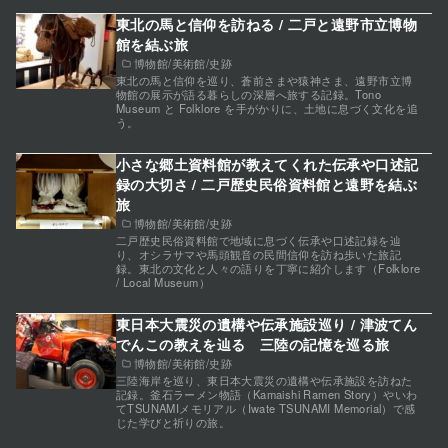
東北の馬と信仰を訪ねる / 二戸と遠野市立博物
館を結ぶ旅
博物館/美術館/史跡
東北の馬と信仰を巡り、蒼前さまや猿神さま、遠野市立博
物館の展示が語る暮らしの深層へ旅する記録。Tono
Museum と Folklore を手がかりに、土地に息づく文化を追
う。
小さな郷土資料館が教えてくれた伝承や口述記
録の大切さ / 二戸歴史民俗資料館と遠野を結ぶ
旅
博物館/美術館/史跡
二戸歴史民俗資料館で地域に息づく伝承や口述記録を辿
り、オシラサマや馬頭観音の民間信仰を訪ね歩いた旅記
録。東北の文化と人々の語りを丁寧に紹介します（Folklore
/ Local Museum）
東日本大震災の遺構や伝承施設巡り / 津波てん
でんこの教えを辿る 三陸の記憶を巡る旅
博物館/美術館/史跡
三陸海岸を巡り、東日本大震災の遺構や伝承施設を訪ねた
記録。釜石ラーメン物語（Kamaishi Ramen Story）やいわ
てTSUNAMIメモリアル（Iwate TSUNAMI Memorial）で感
じた学びと祈りの旅。