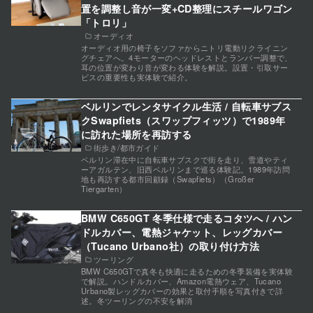
置を調整し音が一変+CD整理にスチールワゴン
「トロリ」
オーディオ
オーディオ用の椅子をソファからニトリ電動リクライニン
グチェアへ。4モーターのヘッドレストとランバー調整で、
耳の位置が変わり音が変わる体験を解説。設置・引取サー
ビスの重要性も実体験で紹介。
ベルリンでレンタサイクル生活 / 自転車サブス
クSwapfiets（スワップフィッツ）で1989年
に訪れた場所を再訪する
街歩き/都市ガイド
ベルリン滞在中に自転車サブスクで街を走り、雪道やティ
ーアガルテン、旧西ベルリンまで巡る体験記。1989年訪問
地も再訪する都市回顧録（Swapfiets）（Großer
Tiergarten）
BMW C650GT 冬季仕様で走るコタツへ / ハン
ドルカバー、電熱ジャケット、レッグカバー
（Tucano Urbano社）の取り付け方法
ツーリング
BMW C650GTで真冬も快適に走るための冬季装備を実体験
で解説。ハンドルカバー、Amazon電熱ウェア、Tucano
Urbano製レッグカバーの効果と取付手順を写真付きで詳
述。冬ツーリングの不安を解消