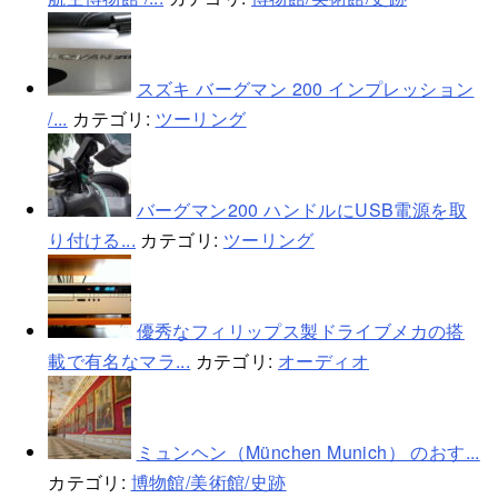
スズキ バーグマン 200 インプレッション
/...
カテゴリ:
ツーリング
バーグマン200 ハンドルにUSB電源を取
り付ける...
カテゴリ:
ツーリング
優秀なフィリップス製ドライブメカの搭
載で有名なマラ...
カテゴリ:
オーディオ
ミュンヘン（München Munich） のおす...
カテゴリ:
博物館/美術館/史跡