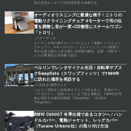
化の交流センターで日本移民史を体感する
オーディオリスニングに最適な椅子 / ニトリの
電動リクライニングチェア 4モーターで耳の位
置を調整し音が一変+CD整理にスチールワゴン
「トロリ」
オーディオ
オーディオ用の椅子をソファからニトリ電動リクライニン
グチェアへ。4モーターのヘッドレストとランバー調整で、
耳の位置が変わり音が変わる体験を解説。設置・引取サー
ビスの重要性も実体験で紹介。
ベルリンでレンタサイクル生活 / 自転車サブス
クSwapfiets（スワップフィッツ）で1989年
に訪れた場所を再訪する
街歩き/都市ガイド
ベルリン滞在中に自転車サブスクで街を走り、雪道やティ
ーアガルテン、旧西ベルリンまで巡る体験記。1989年訪問
地も再訪する都市回顧録（Swapfiets）（Großer
Tiergarten）
BMW C650GT 冬季仕様で走るコタツへ / ハン
ドルカバー、電熱ジャケット、レッグカバー
（Tucano Urbano社）の取り付け方法