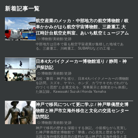
新着記事一覧
航空産業のメッカ・中部地方の航空博物館 / 岐
阜かかみがはら航空宇宙博物館、三菱重工 大
江時計台航空史料室、あいち航空ミュージアム
博物館/美術館/史跡
中部地方は日本で最も航空宇宙産業が集積した地域であ
る。三菱重工、川崎重工、SUBARUなどの工場 …
日本4大バイクメーカー博物館巡り / 静岡・神
戸探訪記
博物館/美術館/史跡
浜松・磐田・神戸を巡り、日本4大バイクメーカーの博物館
を訪問。スズキ、ヤマハ、ホンダ、カワサキそれぞれの“も
のづくり思想”と企業文化を、実車展示と創業史から体感し
た旅記録。Kawasaki Suzuki Honda Yamaha
神戸で移民について更に学ぶ / 神戸華僑歴史博
物館と神戸市立海外移住と文化の交流センター
訪問記
博物館/美術館/史跡
神戸で移民の歴史を深掘りする旅記。小規模ながら充実し
た神戸華僑歴史博物館で「華僑」の心意気と歴史を学び、
元国立海外移民収容所の資料が並ぶ神戸市立海外移住と文