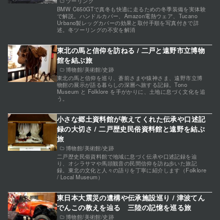
ツーリング
BMW C650GTで真冬も快適に走るための冬季装備を実体験
で解説。ハンドルカバー、Amazon電熱ウェア、Tucano
Urbano製レッグカバーの効果と取付手順を写真付きで詳
述。冬ツーリングの不安を解消
東北の馬と信仰を訪ねる / 二戸と遠野市立博物
館を結ぶ旅
博物館/美術館/史跡
東北の馬と信仰を巡り、蒼前さまや猿神さま、遠野市立博
物館の展示が語る暮らしの深層へ旅する記録。Tono
Museum と Folklore を手がかりに、土地に息づく文化を追
う。
小さな郷土資料館が教えてくれた伝承や口述記
録の大切さ / 二戸歴史民俗資料館と遠野を結ぶ
旅
博物館/美術館/史跡
二戸歴史民俗資料館で地域に息づく伝承や口述記録を辿
り、オシラサマや馬頭観音の民間信仰を訪ね歩いた旅記
録。東北の文化と人々の語りを丁寧に紹介します（Folklore
/ Local Museum）
東日本大震災の遺構や伝承施設巡り / 津波てん
でんこの教えを辿る 三陸の記憶を巡る旅
博物館/美術館/史跡