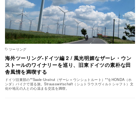
ツーリング
海外ツーリング-ドイツ編 2 / 風光明媚なザーレ・ウン
ストールのワイナリーを巡り、旧東ドイツの素朴な田
舎風情を満喫する
ドイツ旧東部の**Saale-Unstrut（ザーレ＝ウンシュトルート）**をHONDA（ホ
ンダ）バイクで巡る旅。Strausswirtschaft（シュトラウスヴィルトシャフト）文
化や地元の人との心温まる交流を満喫。