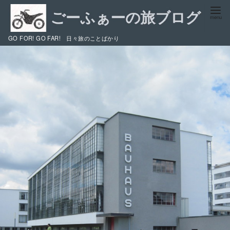
コ
ン
テ
GO FOR! GO FAR! 日々旅のことばかり
ン
ツ
へ
移
動