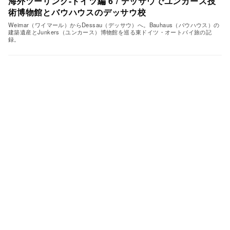
海外ツーリング-ドイツ編 6 / デッサウでユンカース技
術博物館とバウハウスのデッサウ校
Weimar（ワイマール）からDessau（デッサウ）へ。Bauhaus（バウハウス）の
建築遺産とJunkers（ユンカース）博物館を巡る東ドイツ・オートバイ旅の記
録。