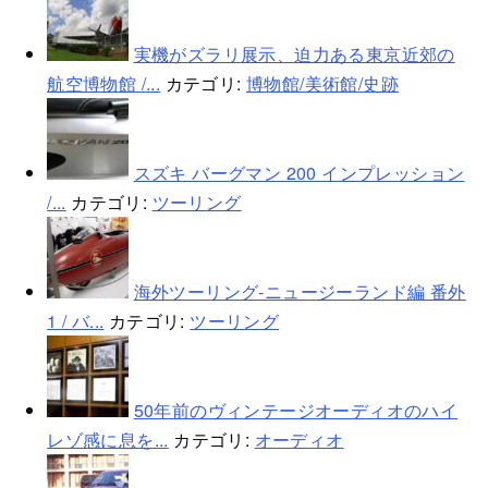
実機がズラリ展示、迫力ある東京近郊の
航空博物館 /...
カテゴリ:
博物館/美術館/史跡
スズキ バーグマン 200 インプレッション
/...
カテゴリ:
ツーリング
海外ツーリング-ニュージーランド編 番外
1 / バ...
カテゴリ:
ツーリング
50年前のヴィンテージオーディオのハイ
レゾ感に息を...
カテゴリ:
オーディオ