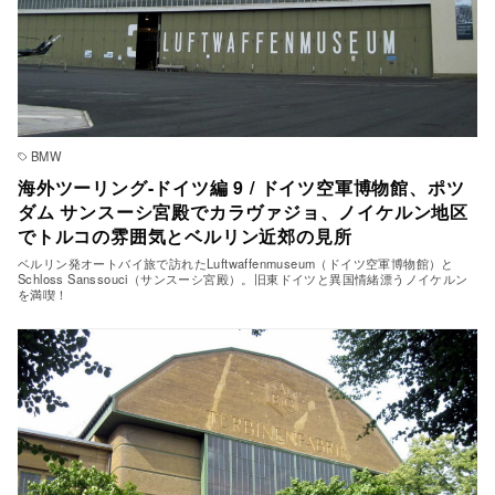
BMW
海外ツーリング-ドイツ編 9 / ドイツ空軍博物館、ポツ
ダム サンスーシ宮殿でカラヴァジョ、ノイケルン地区
でトルコの雰囲気とベルリン近郊の見所
ベルリン発オートバイ旅で訪れたLuftwaffenmuseum（ドイツ空軍博物館）と
Schloss Sanssouci（サンスーシ宮殿）。旧東ドイツと異国情緒漂うノイケルン
を満喫！