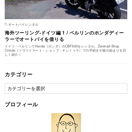
オートバイレンタル
海外ツーリング-ドイツ編 1 / ベルリンのホンダディー
ラーでオートバイを借りる
ドイツ・ベルリンでHonda（ホンダ）のCBF500をレンタル。Zweirad-Shop
Cintula（ツヴァイラート・ショップ・チントゥラ）での手続きや旅の始まりを詳
しく紹介！
カテゴリー
カ
テ
ゴ
プロフィール
リ
ー