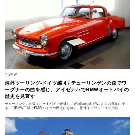
BMW
海外ツーリング-ドイツ編 4 / テューリンゲンの森でワ
ーグナーの曲を感じ、アイゼナハでBMWオートバイの
歴史を見直す
テューリンゲンの森をオートバイで走破し、Wartburg城でWagnerの世界に浸
る。旧BMW工場でEMWバイクの歴史にも迫る、旧東ドイツツーリング記。