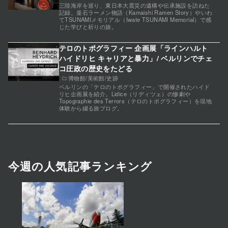
三陸海岸を巡り、東日本大震災の遺構や伝承施設を訪ねた
記録。釜石ラーメン物語（Kamaishi Ramen Story）やいわ
てTSUNAMIメモリアル（Iwate TSUNAMI Memorial）で感
じた学びと祈りの旅。
テロのトポグラフィー 企画展「ラインハルト
ハイドリヒ キャリアと暴力」/ ベルリンでチェ
コ圧政の歴史をたどる
博物館/美術館/史跡
ベルリンの「テロのトポグラフィー」で開催されたハイド
リヒ企画展を紹介。Lidice（リディツェ）の惨劇や
Topographie des Terrors（テロのトポグラフィー）を現地
体験から綴る旅ブログ。
今週の人気記事ランキング