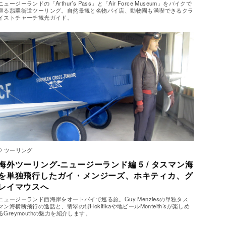
ニュージーランドの「Arthur’s Pass」と「Air Force Museum」をバイクで
巡る翡翠街道ツーリング。自然景観と名物パイ店、動物園も満喫できるクラ
イストチャーチ観光ガイド。
ツーリング
海外ツーリング-ニュージーランド編 5 / タスマン海
を単独飛行したガイ・メンジーズ、ホキティカ、グ
レイマウスへ
ニュージーランド西海岸をオートバイで巡る旅。Guy Menziesの単独タス
マン海横断飛行の逸話と、翡翠の街Hokitikaや地ビールMonteith’sが楽しめ
るGreymouthの魅力を紹介します。