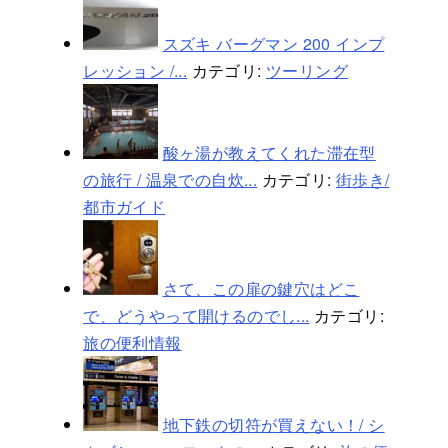
スズキ バーグマン 200 インプ
レッション /...
カテゴリ:
ツーリング
酸ヶ湯が教えてくれた滞在型
の旅行 / 温泉での自炊...
カテゴリ:
街歩き/
都市ガイド
さて、この扉の鍵穴はどこ
で、どうやって開けるのでし...
カテゴリ:
旅の便利情報
地下鉄の切符が買えない！/ シ