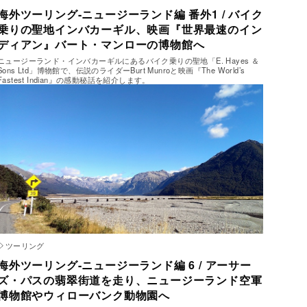
海外ツーリング-ニュージーランド編 番外1 / バイク
乗りの聖地インバカーギル、映画『世界最速のイン
ディアン』バート・マンローの博物館へ
ニュージーランド・インバカーギルにあるバイク乗りの聖地「E. Hayes ＆
Sons Ltd」博物館で、伝説のライダーBurt Munroと映画『The World’s
Fastest Indian』の感動秘話を紹介します。
ツーリング
海外ツーリング-ニュージーランド編 6 / アーサー
ズ・パスの翡翠街道を走り、ニュージーランド空軍
博物館やウィローバンク動物園へ