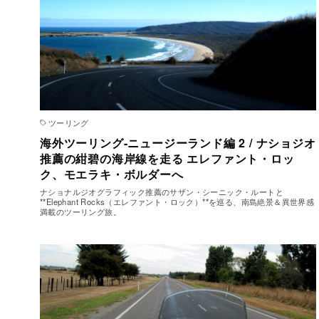
ツーリング
海外ツーリング-ニュージーランド編 2 / ナショジオ
推薦の紺碧の海岸線を走る エレファント・ロッ
ク、モエラキ・ボルダーへ
ナショナルジオグラフィック推薦のサザン・シーニック・ルートと
**Elephant Rocks（エレファント・ロック）**を巡る、南島絶景＆異世界感
満載のツーリング旅。