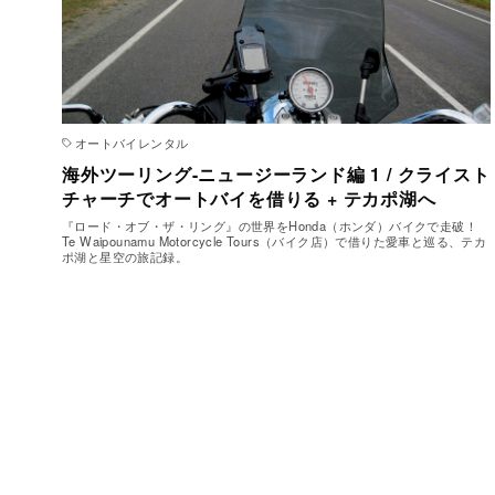
オートバイレンタル
海外ツーリング-ニュージーランド編 1 / クライスト
チャーチでオートバイを借りる + テカポ湖へ
『ロード・オブ・ザ・リング』の世界をHonda（ホンダ）バイクで走破！
Te Waipounamu Motorcycle Tours（バイク店）で借りた愛車と巡る、テカ
ポ湖と星空の旅記録。