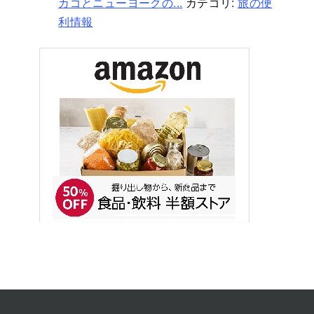
カゴとニューヨークの...
カテゴリ:
旅の便
利情報