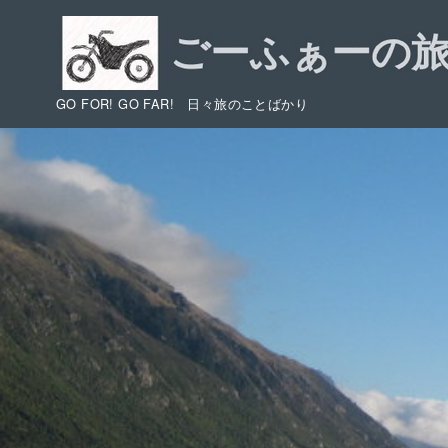
コ
ン
テ
ン
GO FOR! GO FAR! 日々旅のことばかり
ツ
へ
移
動