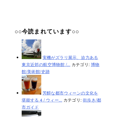
○○今読まれています○○
実機がズラリ展示、迫力ある
東京近郊の航空博物館 /...
カテゴリ:
博物
館/美術館/史跡
芳醇な都市ウィーンの文化を
堪能する 4 / ウィー...
カテゴリ:
街歩き/都
市ガイド