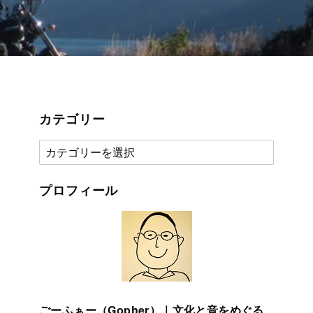
カテゴリー
カ
テ
ゴ
プロフィール
リ
ー
ごーふぁー（Gopher）｜文化と音をめぐる