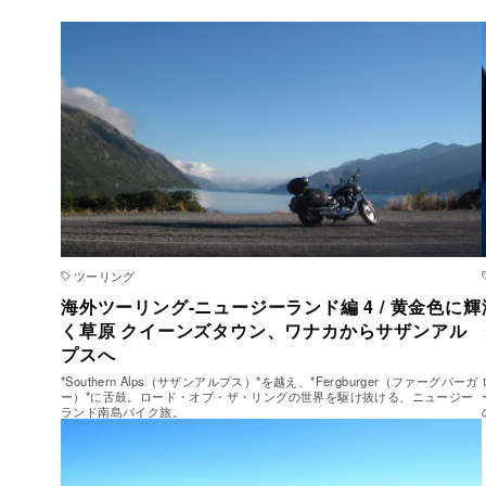
ツーリング
海外ツーリング-ニュージーランド編 4 / 黄金色に輝
く草原 クイーンズタウン、ワナカからサザンアル
プスへ
*Southern Alps（サザンアルプス）*を越え、*Fergburger（ファーグバーガ
ー）*に舌鼓。ロード・オブ・ザ・リングの世界を駆け抜ける、ニュージー
ランド南島バイク旅。