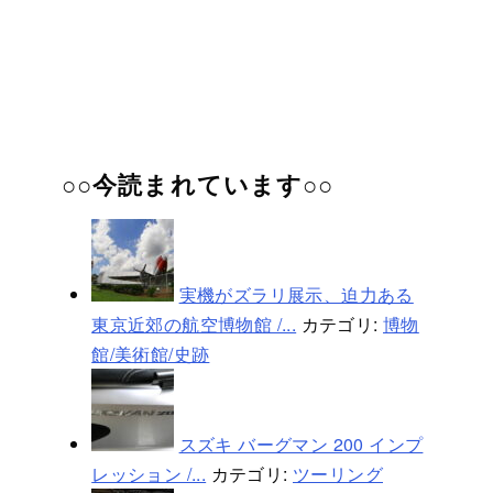
○○今読まれています○○
実機がズラリ展示、迫力ある
東京近郊の航空博物館 /...
カテゴリ:
博物
館/美術館/史跡
スズキ バーグマン 200 インプ
レッション /...
カテゴリ:
ツーリング