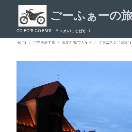
コ
ン
テ
ン
GO FOR! GO FAR! 日々旅のことばかり
ツ
Home
世界を旅する
街歩き/都市ガイド
グダニスク（Gdań
へ
移
動