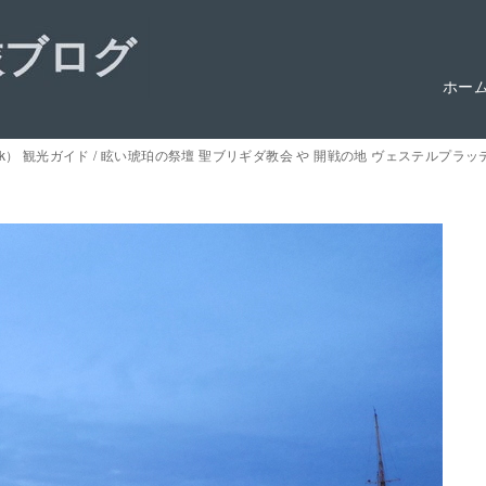
ホー
sk） 観光ガイド / 眩い琥珀の祭壇 聖ブリギダ教会 や 開戦の地 ヴェステルプラッ