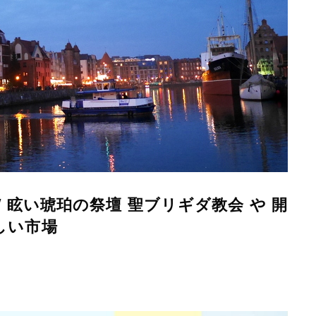
/ 眩い琥珀の祭壇 聖ブリギダ教会 や 開
しい市場