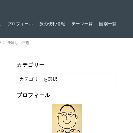
ム
プロフィール
旅の便利情報
テーマ一覧
国別一覧
テ に 美味しい市場
カテゴリー
カ
テ
ゴ
プロフィール
リ
ー