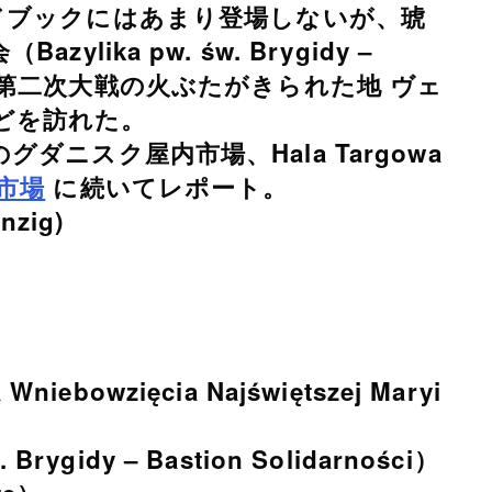
）、ガイドブックにはあまり登場しないが、琥
ika pw. św. Brygidy –
、そして、第二次大戦の火ぶたがきられた地 ヴェ
）などを訪れた。
ニスク屋内市場、Hala Targowa
市場
に続いてレポート。
zig)
iebowzięcia Najświętszej Maryi
ygidy – Bastion Solidarności）