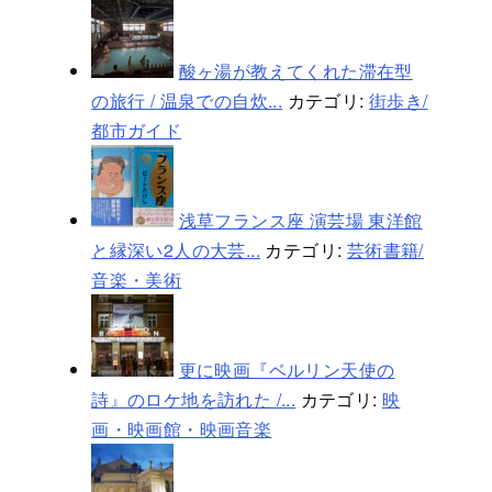
酸ヶ湯が教えてくれた滞在型
の旅行 / 温泉での自炊...
カテゴリ:
街歩き/
都市ガイド
浅草フランス座 演芸場 東洋館
と縁深い2人の大芸...
カテゴリ:
芸術書籍/
音楽・美術
更に映画『ベルリン天使の
詩』のロケ地を訪れた /...
カテゴリ:
映
画・映画館・映画音楽