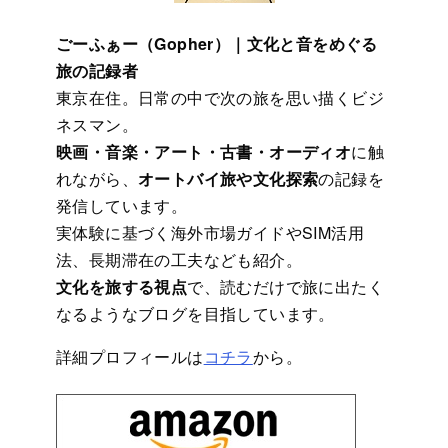
ごーふぁー（Gopher）｜文化と音をめぐる
旅の記録者
東京在住。日常の中で次の旅を思い描くビジ
ネスマン。
映画・音楽・アート・古書・オーディオ
に触
れながら、
オートバイ旅や文化探索
の記録を
発信しています。
実体験に基づく海外市場ガイドやSIM活用
法、長期滞在の工夫なども紹介。
文化を旅する視点
で、読むだけで旅に出たく
なるようなブログを目指しています。
詳細プロフィールは
コチラ
から。