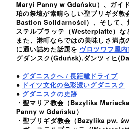
Maryi Panny w Gdańsku
珀の祭壇が素晴らしい聖ブリギダ教会（Bazyl
Bastion Solidarności）
ステルプラッテ（Westerplatte
また、港町ならではの美味しさ満点のグダ
に通い詰めた話題を
ヴロツワフ屋内
グダンスク(Gduńsk).ダンツィヒ(Dan
●
グダニスクへ / 長距離ドライブ
●
ドイツ文化の色彩濃いグダニスク
●
グダニスクの史跡
・聖マリア教会（Bazylika Mariacka Wn
Panny w Gdańsku）
・聖ブリギダ教会（Bazylika pw. św. Br