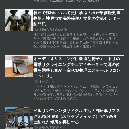
た旅記録。Kawasaki Suzuki Honda Yamaha
神戸で移民について更に学ぶ / 神戸華僑歴史博
物館と神戸市立海外移住と文化の交流センター
訪問記
博物館/美術館/史跡
神戸で移民の歴史を深掘りする旅記。小規模ながら充実し
た神戸華僑歴史博物館で「華僑」の心意気と歴史を学び、
元国立海外移民収容所の資料が並ぶ神戸市立海外移住と文
化の交流センターで日本移民史を体感する
オーディオリスニングに最適な椅子 / ニトリの
電動リクライニングチェア 4モーターで耳の位
置を調整し音が一変+CD整理にスチールワゴン
「トロリ」
オーディオ
オーディオ用の椅子をソファからニトリ電動リクライニン
グチェアへ。4モーターのヘッドレストとランバー調整で、
耳の位置が変わり音が変わる体験を解説。設置・引取サー
ビスの重要性も実体験で紹介。
ベルリンでレンタサイクル生活 / 自転車サブス
クSwapfiets（スワップフィッツ）で1989年
に訪れた場所を再訪する
街歩き/都市ガイド