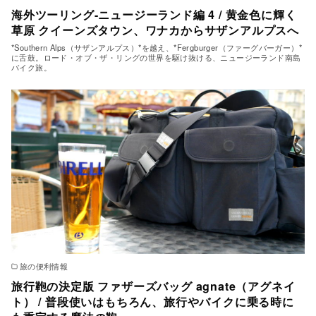
海外ツーリング-ニュージーランド編 4 / 黄金色に輝く
草原 クイーンズタウン、ワナカからサザンアルプスへ
*Southern Alps（サザンアルプス）*を越え、*Fergburger（ファーグバーガー）*
に舌鼓。ロード・オブ・ザ・リングの世界を駆け抜ける、ニュージーランド南島
バイク旅。
旅の便利情報
旅行鞄の決定版 ファザーズバッグ agnate（アグネイ
ト） / 普段使いはもちろん、旅行やバイクに乗る時に