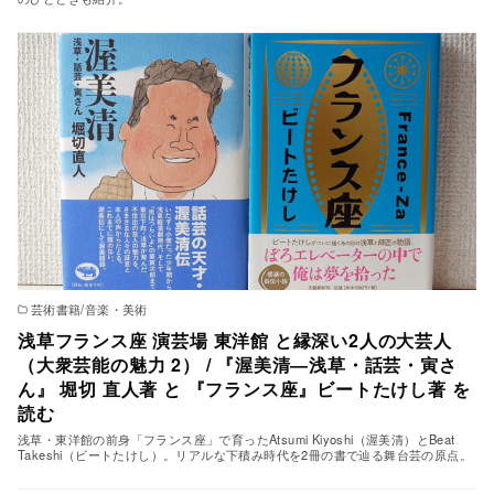
芸術書籍/音楽・美術
浅草フランス座 演芸場 東洋館 と縁深い2人の大芸人
（大衆芸能の魅力 2） / 『渥美清―浅草・話芸・寅さ
ん』 堀切 直人著 と 『フランス座』ビートたけし著 を
読む
浅草・東洋館の前身「フランス座」で育ったAtsumi Kiyoshi（渥美清）とBeat
Takeshi（ビートたけし）。リアルな下積み時代を2冊の書で辿る舞台芸の原点。