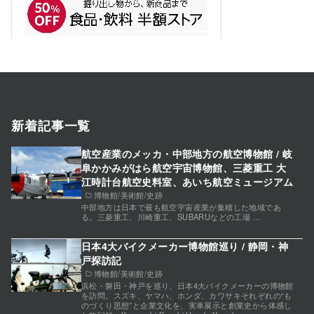
新着記事一覧
航空産業のメッカ・中部地方の航空博物館 / 岐
阜かかみがはら航空宇宙博物館、三菱重工 大
江時計台航空史料室、あいち航空ミュージアム
博物館/美術館/史跡
中部地方は日本で最も航空宇宙産業が集積した地域であ
る。三菱重工、川崎重工、SUBARUなどの工場 …
日本4大バイクメーカー博物館巡り / 静岡・神
戸探訪記
博物館/美術館/史跡
浜松・磐田・神戸を巡り、日本4大バイクメーカーの博物館
を訪問。スズキ、ヤマハ、ホンダ、カワサキそれぞれの“も
のづくり思想”と企業文化を、実車展示と創業史から体感し