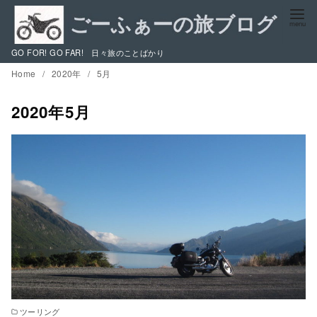
コ
ン
テ
GO FOR! GO FAR! 日々旅のことばかり
ン
Home
2020年
5月
ツ
へ
2020年5月
移
動
ツーリング