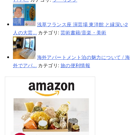
浅草フランス座 演芸場 東洋館 と縁深い2
人の大芸...
カテゴリ:
芸術書籍/音楽・美術
海外アパートメント泊の魅力について / 海
外でアパ...
カテゴリ:
旅の便利情報