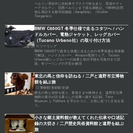
ベルリン滞在中に自転車サブスクで街を走り、雪道やティ
ーアガルテン、旧西ベルリンまで巡る体験記。1989年訪問
地も再訪する都市回顧録（Swapfiets）（Großer
Tiergarten）
BMW C650GT 冬季仕様で走るコタツへ / ハン
ドルカバー、電熱ジャケット、レッグカバー
（Tucano Urbano社）の取り付け方法
ツーリング
BMW C650GTで真冬も快適に走るための冬季装備を実体験
で解説。ハンドルカバー、Amazon電熱ウェア、Tucano
Urbano製レッグカバーの効果と取付手順を写真付きで詳
述。冬ツーリングの不安を解消
東北の馬と信仰を訪ねる / 二戸と遠野市立博物
館を結ぶ旅
博物館/美術館/史跡
東北の馬と信仰を巡り、蒼前さまや猿神さま、遠野市立博
物館の展示が語る暮らしの深層へ旅する記録。Tono
Museum と Folklore を手がかりに、土地に息づく文化を追
う。
小さな郷土資料館が教えてくれた伝承や口述記
録の大切さ / 二戸歴史民俗資料館と遠野を結ぶ
旅