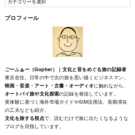
テ
ゴ
プロフィール
リ
ー
ごーふぁー（Gopher）｜文化と音をめぐる旅の記録者
東京在住。日常の中で次の旅を思い描くビジネスマン。
映画・音楽・アート・古書・オーディオ
に触れながら、
オートバイ旅や文化探索
の記録を発信しています。
実体験に基づく海外市場ガイドやSIM活用法、長期滞在
の工夫なども紹介。
文化を旅する視点
で、読むだけで旅に出たくなるような
ブログを目指しています。