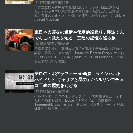
博物館/美術館/史跡
二戸歴史民俗資料館で地域に息づく伝承や口述記録を辿
り、オシラサマや馬頭観音の民間信仰を訪ね歩いた旅記
録。東北の文化と人々の語りを丁寧に紹介します（Folklore
/ Local Museum）
東日本大震災の遺構や伝承施設巡り / 津波てん
でんこの教えを辿る 三陸の記憶を巡る旅
博物館/美術館/史跡
三陸海岸を巡り、東日本大震災の遺構や伝承施設を訪ねた
記録。釜石ラーメン物語（Kamaishi Ramen Story）やいわ
てTSUNAMIメモリアル（Iwate TSUNAMI Memorial）で感
じた学びと祈りの旅。
テロのトポグラフィー 企画展「ラインハルト
ハイドリヒ キャリアと暴力」/ ベルリンでチェ
コ圧政の歴史をたどる
博物館/美術館/史跡
ベルリンの「テロのトポグラフィー」で開催されたハイド
リヒ企画展を紹介。Lidice（リディツェ）の惨劇や
Topographie des Terrors（テロのトポグラフィー）を現地
体験から綴る旅ブログ。