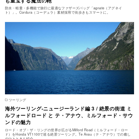
も重宝する魔法の鞄
防水・軽量・多機能で旅行に最適なファザーズバッグ「agnate（アグネイ
ト）」。Cordura（コーデュラ）素材採用で街歩きもスマートに。
ツーリング
海外ツーリング-ニュージーランド編 3 / 絶景の街道 ミ
ルフォードロード と テ・アナウ、ミルフォード・サウ
ンドの魅力
ロード・オブ・ザ・リングの世界が広がるMilford Road（ミルフォード・ロー
ド）をHonda VT1100で巡る絶景ツーリング。Te Anau（テ・アナウ）での癒し
のひとときも紹介。