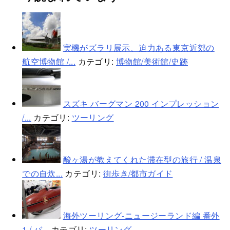
実機がズラリ展示、迫力ある東京近郊の
航空博物館 /...
カテゴリ:
博物館/美術館/史跡
スズキ バーグマン 200 インプレッション
/...
カテゴリ:
ツーリング
酸ヶ湯が教えてくれた滞在型の旅行 / 温泉
での自炊...
カテゴリ:
街歩き/都市ガイド
海外ツーリング-ニュージーランド編 番外
1 / バ...
カテゴリ:
ツーリング