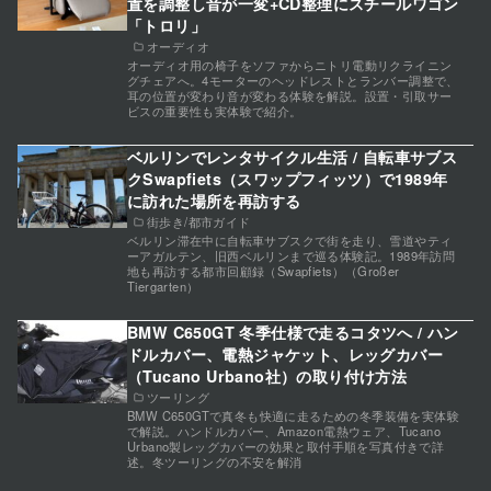
置を調整し音が一変+CD整理にスチールワゴン
「トロリ」
オーディオ
オーディオ用の椅子をソファからニトリ電動リクライニン
グチェアへ。4モーターのヘッドレストとランバー調整で、
耳の位置が変わり音が変わる体験を解説。設置・引取サー
ビスの重要性も実体験で紹介。
ベルリンでレンタサイクル生活 / 自転車サブス
クSwapfiets（スワップフィッツ）で1989年
に訪れた場所を再訪する
街歩き/都市ガイド
ベルリン滞在中に自転車サブスクで街を走り、雪道やティ
ーアガルテン、旧西ベルリンまで巡る体験記。1989年訪問
地も再訪する都市回顧録（Swapfiets）（Großer
Tiergarten）
BMW C650GT 冬季仕様で走るコタツへ / ハン
ドルカバー、電熱ジャケット、レッグカバー
（Tucano Urbano社）の取り付け方法
ツーリング
BMW C650GTで真冬も快適に走るための冬季装備を実体験
で解説。ハンドルカバー、Amazon電熱ウェア、Tucano
Urbano製レッグカバーの効果と取付手順を写真付きで詳
述。冬ツーリングの不安を解消