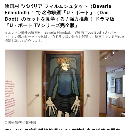
映画村 “ババリア フィルムシュタット（Bavaria
Filmstadt）” で 名作映画『U・ボート』（Das
Boot）のセットを見学する / 強力推薦！ ドラマ版
『U・ボート TVシリーズ完全版』
ミュンヘン郊外の映画村「Bavaria Filmstadt」で映画『Das Boot（U・ボー
ト）』の潜水艦セットを体験。TVドラマ版の魅力も解説し、映画ファン必見の旅
情報を詳しく紹介します。
博物館/美術館/史跡