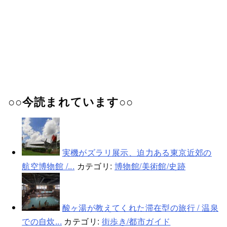
○○今読まれています○○
実機がズラリ展示、迫力ある東京近郊の
航空博物館 /...
カテゴリ:
博物館/美術館/史跡
酸ヶ湯が教えてくれた滞在型の旅行 / 温泉
での自炊...
カテゴリ:
街歩き/都市ガイド