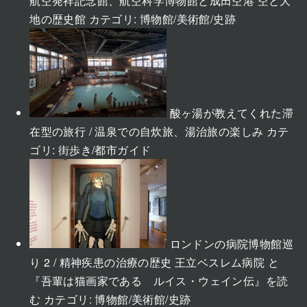
航空発祥記念館、航空科学博物館と成田空港 空と大
地の歴史館
カテゴリ:
博物館/美術館/史跡
酸ヶ湯が教えてくれた滞
在型の旅行 / 温泉での自炊旅、湯治旅の楽しみ
カテ
ゴリ:
街歩き/都市ガイド
ロンドンの病院博物館巡
り 2 / 精神疾患の治療の歴史 王立ベスレム病院 と
『吾輩は猫画家である ルイス・ウェイン伝』を読
む
カテゴリ:
博物館/美術館/史跡