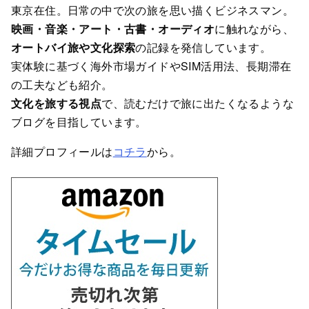
東京在住。日常の中で次の旅を思い描くビジネスマン。
映画・音楽・アート・古書・オーディオ
に触れながら、
オートバイ旅や文化探索
の記録を発信しています。
実体験に基づく海外市場ガイドやSIM活用法、長期滞在
の工夫なども紹介。
文化を旅する視点
で、読むだけで旅に出たくなるような
ブログを目指しています。
詳細プロフィールは
コチラ
から。