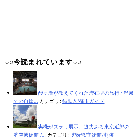
○○今読まれています○○
酸ヶ湯が教えてくれた滞在型の旅行 / 温泉
での自炊...
カテゴリ:
街歩き/都市ガイド
実機がズラリ展示、迫力ある東京近郊の
航空博物館 /...
カテゴリ:
博物館/美術館/史跡