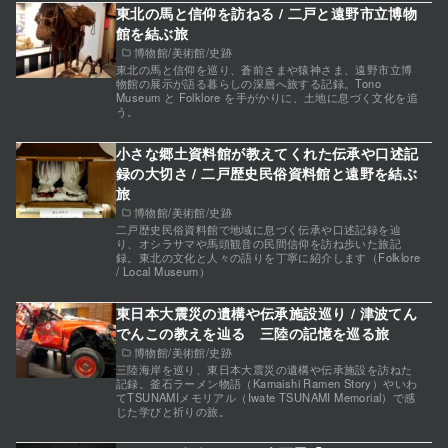
東北の馬と信仰を訪ねる / 二戸と遠野市立博物
館を結ぶ旅
博物館/美術館/史跡
東北の馬と信仰を巡り、蒼前さまや猿神さま、遠野市立博
物館の展示が語る暮らしの深層へ旅する記録。Tono
Museum と Folklore を手がかりに、土地に息づく文化を追
う。
小さな郷土資料館が教えてくれた伝承や口述記
録の大切さ / 二戸歴史民俗資料館と遠野を結ぶ
旅
博物館/美術館/史跡
二戸歴史民俗資料館で地域に息づく伝承や口述記録を辿
り、オシラサマや馬頭観音の民間信仰を訪ね歩いた旅記
録。東北の文化と人々の語りを丁寧に紹介します（Folklore
/ Local Museum）
東日本大震災の遺構や伝承施設巡り / 津波てん
でんこの教えを辿る 三陸の記憶を巡る旅
博物館/美術館/史跡
三陸海岸を巡り、東日本大震災の遺構や伝承施設を訪ねた
記録。釜石ラーメン物語（Kamaishi Ramen Story）やいわ
てTSUNAMIメモリアル（Iwate TSUNAMI Memorial）で感
じた学びと祈りの旅。