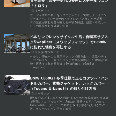
置を調整し音が一変+CD整理にスチールワゴン
「トロリ」
オーディオ
オーディオ用の椅子をソファからニトリ電動リクライニン
グチェアへ。4モーターのヘッドレストとランバー調整で、
耳の位置が変わり音が変わる体験を解説。設置・引取サー
ビスの重要性も実体験で紹介。
ベルリンでレンタサイクル生活 / 自転車サブス
クSwapfiets（スワップフィッツ）で1989年
に訪れた場所を再訪する
街歩き/都市ガイド
ベルリン滞在中に自転車サブスクで街を走り、雪道やティ
ーアガルテン、旧西ベルリンまで巡る体験記。1989年訪問
地も再訪する都市回顧録（Swapfiets）（Großer
Tiergarten）
BMW C650GT 冬季仕様で走るコタツへ / ハン
ドルカバー、電熱ジャケット、レッグカバー
（Tucano Urbano社）の取り付け方法
ツーリング
BMW C650GTで真冬も快適に走るための冬季装備を実体験
で解説。ハンドルカバー、Amazon電熱ウェア、Tucano
Urbano製レッグカバーの効果と取付手順を写真付きで詳
述。冬ツーリングの不安を解消