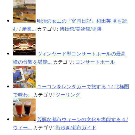
明治の女工の『富岡日記』和田英 著を読
む / 産業...
カテゴリ:
博物館/美術館/史跡
ヴィンヤード型コンサートホールの最高
峰の音響を堪能...
カテゴリ:
コンサートホール
ユーコンをレンタカーで旅する 1 / 北極圏
で味わ...
カテゴリ:
ツーリング
芳醇な都市ウィーンの文化を堪能する 4 /
ウィー...
カテゴリ:
街歩き/都市ガイド