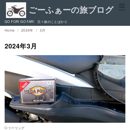
コ
ン
テ
GO FOR! GO FAR! 日々旅のことばかり
ン
Home
2024年
3月
ツ
へ
2024年3月
移
動
ツーリング