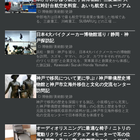
江時計台航空史料室、あいち航空ミュージアム
博物館/美術館/史跡
中部地方は日本で最も航空宇宙産業が集積した地域であ
る。三菱重工、川崎重工、SUBARUなどの工場 …
日本4大バイクメーカー博物館巡り / 静岡・神
戸探訪記
博物館/美術館/史跡
浜松・磐田・神戸を巡り、日本4大バイクメーカーの博物館
を訪問。スズキ、ヤマハ、ホンダ、カワサキそれぞれの“も
のづくり思想”と企業文化を、実車展示と創業史から体感し
た旅記録。Kawasaki Suzuki Honda Yamaha
神戸で移民について更に学ぶ / 神戸華僑歴史博
物館と神戸市立海外移住と文化の交流センター
訪問記
博物館/美術館/史跡
神戸で移民の歴史を深掘りする旅記。小規模ながら充実し
た神戸華僑歴史博物館で「華僑」の心意気と歴史を学び、
元国立海外移民収容所の資料が並ぶ神戸市立海外移住と文
化の交流センターで日本移民史を体感する
オーディオリスニングに最適な椅子 / ニトリの
電動リクライニングチェア 4モーターで耳の位