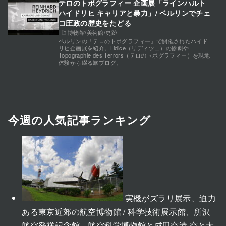
テロのトポグラフィー 企画展「ラインハルト
ハイドリヒ キャリアと暴力」/ ベルリンでチェ
コ圧政の歴史をたどる
博物館/美術館/史跡
ベルリンの「テロのトポグラフィー」で開催されたハイド
リヒ企画展を紹介。Lidice（リディツェ）の惨劇や
Topographie des Terrors（テロのトポグラフィー）を現地
体験から綴る旅ブログ。
今週の人気記事ランキング
実機がズラリ展示、迫力
ある東京近郊の航空博物館 / 科学技術展示館、所沢
航空発祥記念館、航空科学博物館と成田空港 空と大