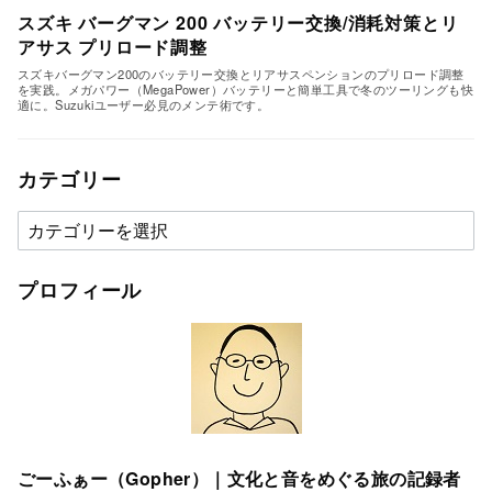
スズキ バーグマン 200 バッテリー交換/消耗対策とリ
アサス プリロード調整
スズキバーグマン200のバッテリー交換とリアサスペンションのプリロード調整
を実践。メガパワー（MegaPower）バッテリーと簡単工具で冬のツーリングも快
適に。Suzukiユーザー必見のメンテ術です。
カテゴリー
カ
テ
ゴ
プロフィール
リ
ー
ごーふぁー（Gopher）｜文化と音をめぐる旅の記録者