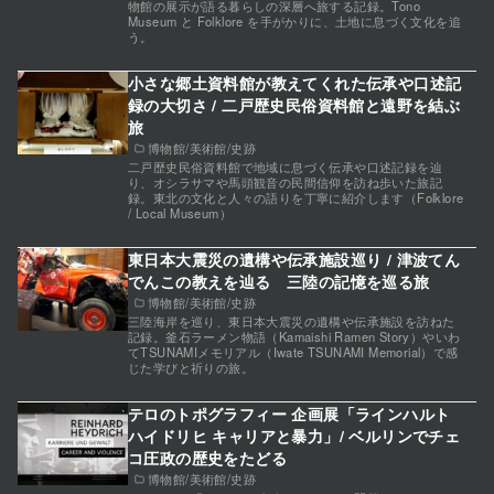
物館の展示が語る暮らしの深層へ旅する記録。Tono
Museum と Folklore を手がかりに、土地に息づく文化を追
う。
小さな郷土資料館が教えてくれた伝承や口述記
録の大切さ / 二戸歴史民俗資料館と遠野を結ぶ
旅
博物館/美術館/史跡
二戸歴史民俗資料館で地域に息づく伝承や口述記録を辿
り、オシラサマや馬頭観音の民間信仰を訪ね歩いた旅記
録。東北の文化と人々の語りを丁寧に紹介します（Folklore
/ Local Museum）
東日本大震災の遺構や伝承施設巡り / 津波てん
でんこの教えを辿る 三陸の記憶を巡る旅
博物館/美術館/史跡
三陸海岸を巡り、東日本大震災の遺構や伝承施設を訪ねた
記録。釜石ラーメン物語（Kamaishi Ramen Story）やいわ
てTSUNAMIメモリアル（Iwate TSUNAMI Memorial）で感
じた学びと祈りの旅。
テロのトポグラフィー 企画展「ラインハルト
ハイドリヒ キャリアと暴力」/ ベルリンでチェ
コ圧政の歴史をたどる
博物館/美術館/史跡