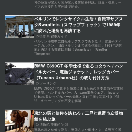
耳の位置が変わり音が変わる体験を解説。設置・引取サー
ビスの重要性も実体験で紹介。
ベルリンでレンタサイクル生活 / 自転車サブス
クSwapfiets（スワップフィッツ）で1989年
に訪れた場所を再訪する
街歩き/都市ガイド
ベルリン滞在中に自転車サブスクで街を走り、雪道やティ
ーアガルテン、旧西ベルリンまで巡る体験記。1989年訪問
地も再訪する都市回顧録（Swapfiets）（Großer
Tiergarten）
BMW C650GT 冬季仕様で走るコタツへ / ハン
ドルカバー、電熱ジャケット、レッグカバー
（Tucano Urbano社）の取り付け方法
ツーリング
BMW C650GTで真冬も快適に走るための冬季装備を実体験
で解説。ハンドルカバー、Amazon電熱ウェア、Tucano
Urbano製レッグカバーの効果と取付手順を写真付きで詳
述。冬ツーリングの不安を解消
東北の馬と信仰を訪ねる / 二戸と遠野市立博物
館を結ぶ旅
博物館/美術館/史跡
東北の馬と信仰を巡り、蒼前さまや猿神さま、遠野市立博