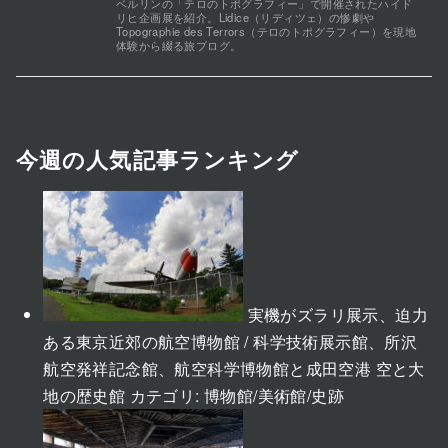
ベルリンの「テロのトポグラフィー」で開催されたハイド
リヒ企画展を紹介。Lidice（リディツェ）の惨劇や
Topographie des Terrors（テロのトポグラフィー）を現地
体験から綴る旅ブログ。
今週の人気記事ランキング
実機がズラリ展示、迫力
ある東京近郊の航空博物館 / 科学技術展示館、所沢
航空発祥記念館、航空科学博物館と成田空港 空と大
地の歴史館
カテゴリ:
博物館/美術館/史跡