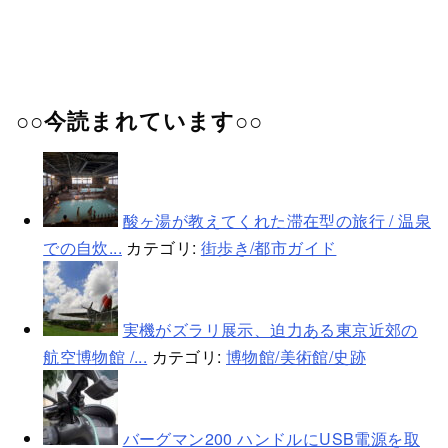
○○今読まれています○○
酸ヶ湯が教えてくれた滞在型の旅行 / 温泉
での自炊...
カテゴリ:
街歩き/都市ガイド
実機がズラリ展示、迫力ある東京近郊の
航空博物館 /...
カテゴリ:
博物館/美術館/史跡
バーグマン200 ハンドルにUSB電源を取