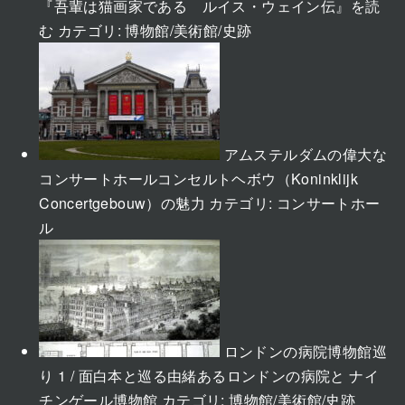
『吾輩は猫画家である ルイス・ウェイン伝』を読
む
カテゴリ:
博物館/美術館/史跡
アムステルダムの偉大な
コンサートホールコンセルトヘボウ（Koninklijk
Concertgebouw）の魅力
カテゴリ:
コンサートホー
ル
ロンドンの病院博物館巡
り 1 / 面白本と巡る由緒あるロンドンの病院と ナイ
チンゲール博物館
カテゴリ:
博物館/美術館/史跡