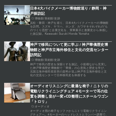
日本4大バイクメーカー博物館巡り / 静岡・神
戸探訪記
博物館/美術館/史跡
浜松・磐田・神戸を巡り、日本4大バイクメーカーの博物館
を訪問。スズキ、ヤマハ、ホンダ、カワサキそれぞれの“も
のづくり思想”と企業文化を、実車展示と創業史から体感し
た旅記録。Kawasaki Suzuki Honda Yamaha
神戸で移民について更に学ぶ / 神戸華僑歴史博
物館と神戸市立海外移住と文化の交流センター
訪問記
博物館/美術館/史跡
神戸で移民の歴史を深掘りする旅記。小規模ながら充実し
た神戸華僑歴史博物館で「華僑」の心意気と歴史を学び、
元国立海外移民収容所の資料が並ぶ神戸市立海外移住と文
化の交流センターで日本移民史を体感する
オーディオリスニングに最適な椅子 / ニトリの
電動リクライニングチェア 4モーターで耳の位
置を調整し音が一変+CD整理にスチールワゴン
「トロリ」
オーディオ
オーディオ用の椅子をソファからニトリ電動リクライニン
グチェアへ。4モーターのヘッドレストとランバー調整で、