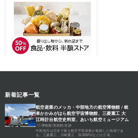
新着記事一覧
航空産業のメッカ・中部地方の航空博物館 / 岐
阜かかみがはら航空宇宙博物館、三菱重工 大
江時計台航空史料室、あいち航空ミュージアム
博物館/美術館/史跡
中部地方は日本で最も航空宇宙産業が集積した地域であ
る。三菱重工、川崎重工、SUBARUなどの工場 …