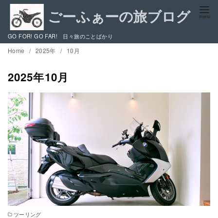
コ
ン
テ
GO FOR! GO FAR! 日々旅のことばかり
ン
Home
2025年
10月
ツ
へ
2025年10月
移
動
ツーリング