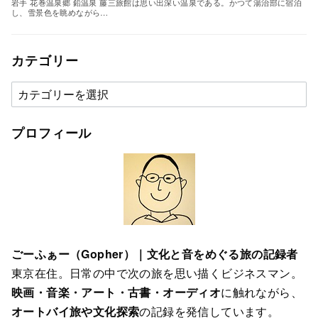
岩手 花巻温泉郷 鉛温泉 藤三旅館は思い出深い温泉である。かつて湯治部に宿泊
し、雪景色を眺めながら…
カテゴリー
カ
テ
ゴ
プロフィール
リ
ー
ごーふぁー（Gopher）｜文化と音をめぐる旅の記録者
東京在住。日常の中で次の旅を思い描くビジネスマン。
映画・音楽・アート・古書・オーディオ
に触れながら、
オートバイ旅や文化探索
の記録を発信しています。