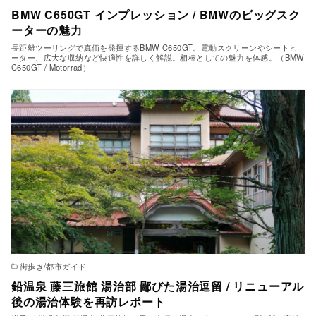
BMW C650GT インプレッション / BMWのビッグスク
ーターの魅力
長距離ツーリングで真価を発揮するBMW C650GT。電動スクリーンやシートヒ
ーター、広大な収納など快適性を詳しく解説。相棒としての魅力を体感。（BMW
C650GT / Motorrad）
街歩き/都市ガイド
鉛温泉 藤三旅館 湯治部 鄙びた湯治逗留 / リニューアル
後の湯治体験を再訪レポート