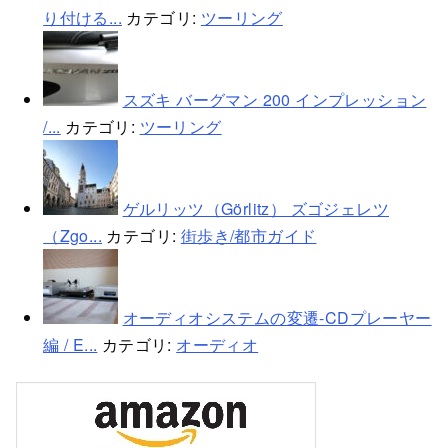
り付ける...
カテゴリ:
ツーリング
スズキ バーグマン 200 インプレッション
/...
カテゴリ:
ツーリング
ゲルリッツ（Görlitz） ズゴジェレツ
（Zgo...
カテゴリ:
街歩き/都市ガイド
オーディオシステムの変遷-CDプレーヤー
編 / E...
カテゴリ:
オーディオ