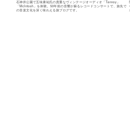
石神井公園で五味康祐氏の貴重なヴィンテージオーディオ「Tannoy」
「McIntosh」を体験。50年前の音響が蘇るレコードコンサートで、旅先で
の音楽文化を深く味わえる旅ブログです。