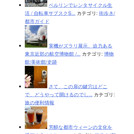
ベルリンでレンタサイクル生
活 / 自転車サブスクS...
カテゴリ:
街歩き/
都市ガイド
実機がズラリ展示、迫力ある
東京近郊の航空博物館 /...
カテゴリ:
博物
館/美術館/史跡
さて、この扉の鍵穴はどこ
で、どうやって開けるのでし...
カテゴリ:
旅の便利情報
芳醇な都市ウィーンの文化を