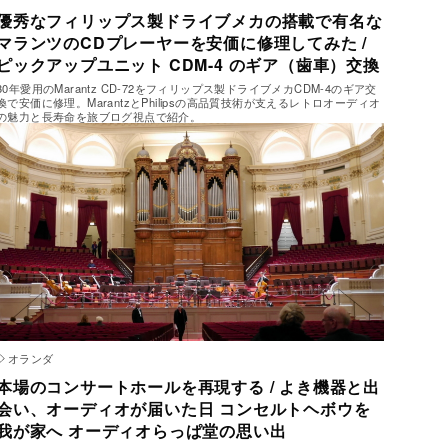
優秀なフィリップス製ドライブメカの搭載で有名な
マランツのCDプレーヤーを安価に修理してみた /
ピックアップユニット CDM-4 のギア（歯車）交換
30年愛用のMarantz CD-72をフィリップス製ドライブメカCDM-4のギア交
換で安価に修理。MarantzとPhilipsの高品質技術が支えるレトロオーディオ
の魅力と長寿命を旅ブログ視点で紹介。
オランダ
本場のコンサートホールを再現する / よき機器と出
会い、オーディオが届いた日 コンセルトヘボウを
我が家へ オーディオらっぱ堂の思い出