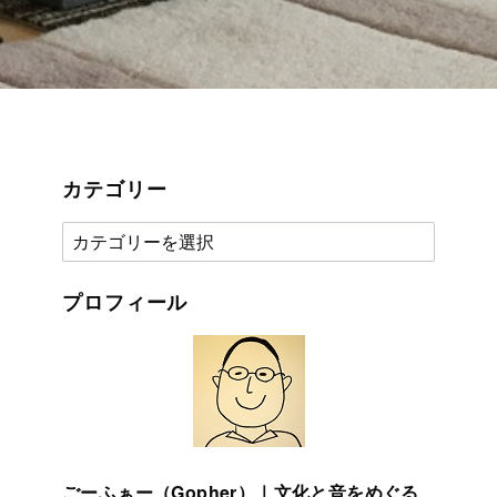
カテゴリー
カ
テ
ゴ
プロフィール
リ
ー
ごーふぁー（Gopher）｜文化と音をめぐる