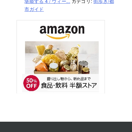
堪能する 4 / ウィー...
カテゴリ:
街歩き/都
市ガイド