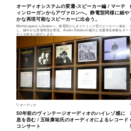
オーディオシステムの変遷-スピーカー編 / マーテ
ィンローガンからアヴァロンへ。静電型同様に細や
かな再現可能なスピーカーに出会う。
MartinLoganからAvalonへ。静電型からダイナミック型スピーカーへ進化
し、細やかな音場再現を実現。Avalon Eidolonの魅力と名盤再生体験をオー
ディオ好きに紹介します。
オーディオ
50年前のヴィンテージオーディオのハイレゾ感に
息を呑む / 五味康祐氏のオーディオによるレコード
コンサート