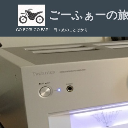
コ
ン
テ
ン
GO FOR! GO FAR! 日々旅のことばかり
ツ
へ
移
動