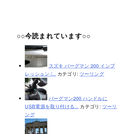
○○今読まれています○○
スズキ バーグマン 200 インプ
レッション /...
カテゴリ:
ツーリング
バーグマン200 ハンドルに
USB電源を取り付ける...
カテゴリ:
ツーリ
ング