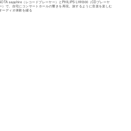
SOTA sapphire（レコードプレーヤー）とPHILIPS LHH300（CDプレーヤ
ー）で、自宅にコンサートホールの響きを再現。旅するように音楽を楽しむ
オーディオ体験を綴る