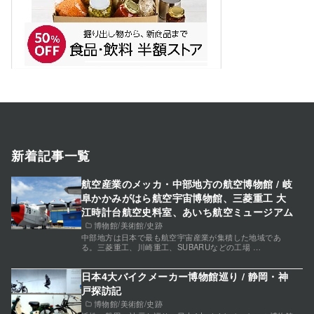
新着記事一覧
航空産業のメッカ・中部地方の航空博物館 / 岐
阜かかみがはら航空宇宙博物館、三菱重工 大
江時計台航空史料室、あいち航空ミュージアム
博物館/美術館/史跡
中部地方は日本で最も航空宇宙産業が集積した地域であ
る。三菱重工、川崎重工、SUBARUなどの工場 …
日本4大バイクメーカー博物館巡り / 静岡・神
戸探訪記
博物館/美術館/史跡