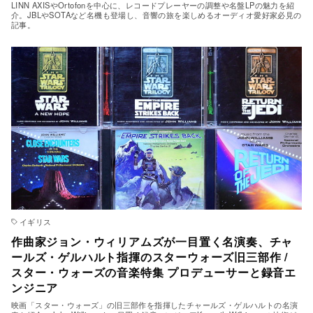
LINN AXISやOrtofonを中心に、レコードプレーヤーの調整や名盤LPの魅力を紹
介。JBLやSOTAなど名機も登場し、音響の旅を楽しめるオーディオ愛好家必見の
記事。
イギリス
作曲家ジョン・ウィリアムズが一目置く名演奏、チャ
ールズ・ゲルハルト指揮のスターウォーズ旧三部作 /
スター・ウォーズの音楽特集 プロデューサーと録音エ
ンジニア
映画「スター・ウォーズ」の旧三部作を指揮したチャールズ・ゲルハルトの名演