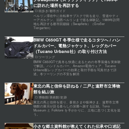
に訪れた場所を再訪する
街歩き/都市ガイド
ベルリン滞在中に自転車サブスクで街を走り、雪道やティ
ーアガルテン、旧西ベルリンまで巡る体験記。1989年訪問
地も再訪する都市回顧録（Swapfiets）（Großer
Tiergarten）
BMW C650GT 冬季仕様で走るコタツへ / ハン
ドルカバー、電熱ジャケット、レッグカバー
（Tucano Urbano社）の取り付け方法
ツーリング
BMW C650GTで真冬も快適に走るための冬季装備を実体験
で解説。ハンドルカバー、Amazon電熱ウェア、Tucano
Urbano製レッグカバーの効果と取付手順を写真付きで詳
述。冬ツーリングの不安を解消
東北の馬と信仰を訪ねる / 二戸と遠野市立博物
館を結ぶ旅
博物館/美術館/史跡
東北の馬と信仰を巡り、蒼前さまや猿神さま、遠野市立博
物館の展示が語る暮らしの深層へ旅する記録。Tono
Museum と Folklore を手がかりに、土地に息づく文化を追
う。
小さな郷土資料館が教えてくれた伝承や口述記