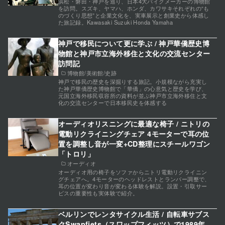
浜松・磐田・神戸を巡り、日本4大バイクメーカーの博物館
を訪問。スズキ、ヤマハ、ホンダ、カワサキそれぞれの“も
のづくり思想”と企業文化を、実車展示と創業史から体感し
た旅記録。Kawasaki Suzuki Honda Yamaha
神戸で移民について更に学ぶ / 神戸華僑歴史博
物館と神戸市立海外移住と文化の交流センター
訪問記
博物館/美術館/史跡
神戸で移民の歴史を深掘りする旅記。小規模ながら充実し
た神戸華僑歴史博物館で「華僑」の心意気と歴史を学び、
元国立海外移民収容所の資料が並ぶ神戸市立海外移住と文
化の交流センターで日本移民史を体感する
オーディオリスニングに最適な椅子 / ニトリの
電動リクライニングチェア 4モーターで耳の位
置を調整し音が一変+CD整理にスチールワゴン
「トロリ」
オーディオ
オーディオ用の椅子をソファからニトリ電動リクライニン
グチェアへ。4モーターのヘッドレストとランバー調整で、
耳の位置が変わり音が変わる体験を解説。設置・引取サー
ビスの重要性も実体験で紹介。
ベルリンでレンタサイクル生活 / 自転車サブス
クSwapfiets（スワップフィッツ）で1989年