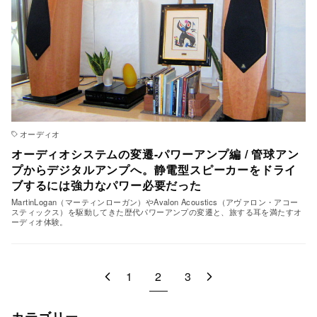
オーディオ
オーディオシステムの変遷-パワーアンプ編 / 管球アン
プからデジタルアンプへ。静電型スピーカーをドライ
ブするには強力なパワー必要だった
MartinLogan（マーティンローガン）やAvalon Acoustics（アヴァロン・アコー
スティックス）を駆動してきた歴代パワーアンプの変遷と、旅する耳を満たすオ
ーディオ体験。
1
2
3
カテゴリー