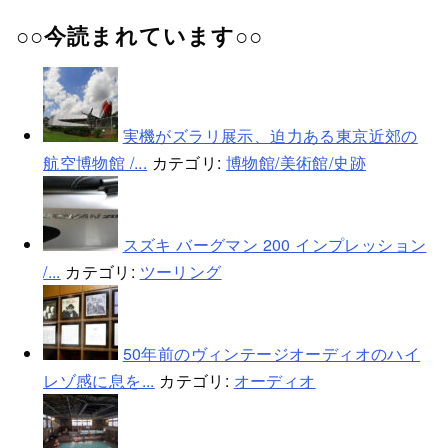
○○今読まれています○○
実機がズラリ展示、迫力ある東京近郊の
航空博物館 /...
カテゴリ:
博物館/美術館/史跡
スズキ バーグマン 200 インプレッション
/...
カテゴリ:
ツーリング
50年前のヴィンテージオーディオのハイ
レゾ感に息を...
カテゴリ:
オーディオ