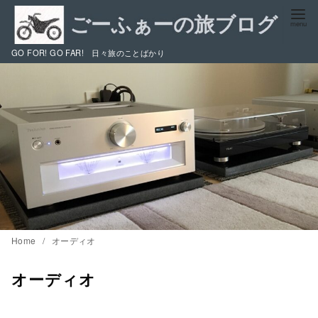
コ
ン
テ
GO FOR! GO FAR! 日々旅のことばかり
ン
ツ
へ
移
動
Home
オーディオ
オーディオ