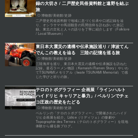
録の大切さ / 二戸歴史民俗資料館と遠野を結ぶ
旅
博物館/美術館/史跡
二戸歴史民俗資料館で地域に息づく伝承や口述記録を辿
り、オシラサマや馬頭観音の民間信仰を訪ね歩いた旅記
録。東北の文化と人々の語りを丁寧に紹介します（Folklore
/ Local Museum）
東日本大震災の遺構や伝承施設巡り / 津波てん
でんこの教えを辿る 三陸の記憶を巡る旅
博物館/美術館/史跡
三陸海岸を巡り、東日本大震災の遺構や伝承施設を訪ねた
記録。釜石ラーメン物語（Kamaishi Ramen Story）やいわ
てTSUNAMIメモリアル（Iwate TSUNAMI Memorial）で感
じた学びと祈りの旅。
テロのトポグラフィー 企画展「ラインハルト
ハイドリヒ キャリアと暴力」/ ベルリンでチェ
コ圧政の歴史をたどる
博物館/美術館/史跡
ベルリンの「テロのトポグラフィー」で開催されたハイド
リヒ企画展を紹介。Lidice（リディツェ）の惨劇や
Topographie des Terrors（テロのトポグラフィー）を現地
体験から綴る旅ブログ。