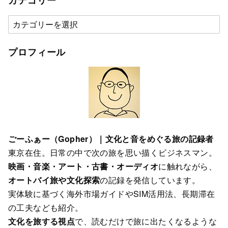
カ
テ
ゴ
プロフィール
リ
ー
ごーふぁー（Gopher）｜文化と音をめぐる旅の記録者
東京在住。日常の中で次の旅を思い描くビジネスマン。
映画・音楽・アート・古書・オーディオ
に触れながら、
オートバイ旅や文化探索
の記録を発信しています。
実体験に基づく海外市場ガイドやSIM活用法、長期滞在
の工夫なども紹介。
文化を旅する視点
で、読むだけで旅に出たくなるような