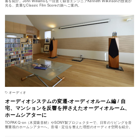
奏を紹介。John Williamsも一目置く録音エンジニアKenneth Wilkinsonの技術が
光る、貴重なClassic Film Scoreの旅へご案内。
オーディオ
オーディオシステムの変遷-オーディオルーム編 / 自
宅、マンションを反響を押さえたオーディオルーム、
ホームシアターに
TOPAK Q-on（木質吸音材）やSONY製プロジェクターで、日常のリビングを音
響重視のホームシアターへ。音場・定位を整えた理想のオーディオ空間を紹介。