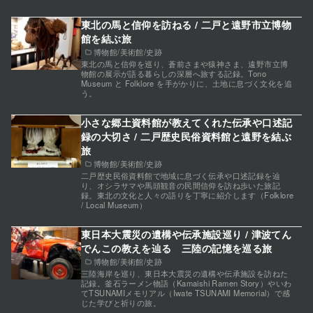
東北の馬と信仰を訪ねる / 二戸と遠野市立博物
館を結ぶ旅
博物館/美術館/史跡
東北の馬と信仰を巡り、蒼前さまや猿神さま、遠野市立博
物館の展示が語る暮らしの深層へ旅する記録。Tono
Museum と Folklore を手がかりに、土地に息づく文化を追
う。
小さな郷土資料館が教えてくれた伝承や口述記
録の大切さ / 二戸歴史民俗資料館と遠野を結ぶ
旅
博物館/美術館/史跡
二戸歴史民俗資料館で地域に息づく伝承や口述記録を辿
り、オシラサマや馬頭観音の民間信仰を訪ね歩いた旅記
録。東北の文化と人々の語りを丁寧に紹介します（Folklore
/ Local Museum）
東日本大震災の遺構や伝承施設巡り / 津波てん
でんこの教えを辿る 三陸の記憶を巡る旅
博物館/美術館/史跡
三陸海岸を巡り、東日本大震災の遺構や伝承施設を訪ねた
記録。釜石ラーメン物語（Kamaishi Ramen Story）やいわ
てTSUNAMIメモリアル（Iwate TSUNAMI Memorial）で感
じた学びと祈りの旅。