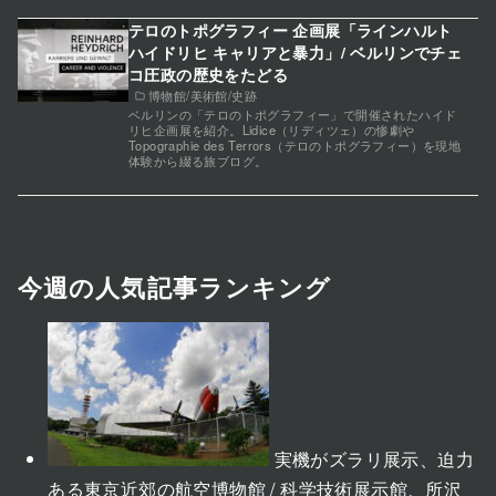
テロのトポグラフィー 企画展「ラインハルト
ハイドリヒ キャリアと暴力」/ ベルリンでチェ
コ圧政の歴史をたどる
博物館/美術館/史跡
ベルリンの「テロのトポグラフィー」で開催されたハイド
リヒ企画展を紹介。Lidice（リディツェ）の惨劇や
Topographie des Terrors（テロのトポグラフィー）を現地
体験から綴る旅ブログ。
今週の人気記事ランキング
実機がズラリ展示、迫力
ある東京近郊の航空博物館 / 科学技術展示館、所沢