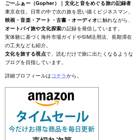
ごーふぁー（Gopher）｜文化と音をめぐる旅の記録者
東京在住。日常の中で次の旅を思い描くビジネスマン。
映画・音楽・アート・古書・オーディオ
に触れながら、
オートバイ旅や文化探索
の記録を発信しています。
実体験に基づく海外市場ガイドやSIM活用法、長期滞在
の工夫なども紹介。
文化を旅する視点
で、読むだけで旅に出たくなるような
ブログを目指しています。
詳細プロフィールは
コチラ
から。