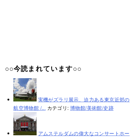
○○今読まれています○○
実機がズラリ展示、迫力ある東京近郊の
航空博物館 /...
カテゴリ:
博物館/美術館/史跡
アムステルダムの偉大なコンサートホー