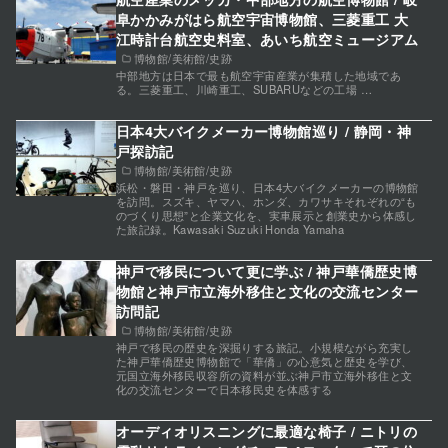
阜かかみがはら航空宇宙博物館、三菱重工 大
江時計台航空史料室、あいち航空ミュージアム
博物館/美術館/史跡
中部地方は日本で最も航空宇宙産業が集積した地域であ
る。三菱重工、川崎重工、SUBARUなどの工場 …
日本4大バイクメーカー博物館巡り / 静岡・神
戸探訪記
博物館/美術館/史跡
浜松・磐田・神戸を巡り、日本4大バイクメーカーの博物館
を訪問。スズキ、ヤマハ、ホンダ、カワサキそれぞれの“も
のづくり思想”と企業文化を、実車展示と創業史から体感し
た旅記録。Kawasaki Suzuki Honda Yamaha
神戸で移民について更に学ぶ / 神戸華僑歴史博
物館と神戸市立海外移住と文化の交流センター
訪問記
博物館/美術館/史跡
神戸で移民の歴史を深掘りする旅記。小規模ながら充実し
た神戸華僑歴史博物館で「華僑」の心意気と歴史を学び、
元国立海外移民収容所の資料が並ぶ神戸市立海外移住と文
化の交流センターで日本移民史を体感する
オーディオリスニングに最適な椅子 / ニトリの