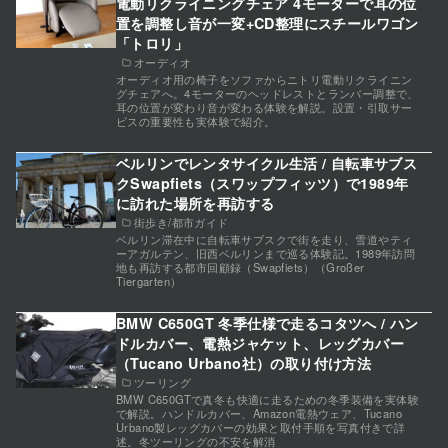
電動リクライニングチェア 4モーターで耳の位
置を調整し音が一変+CD整理にスチールワゴン
「トロリ」
オーディオ
オーディオ用の椅子をソファからニトリ電動リクライニン
グチェアへ。4モーターのヘッドレストとランバー調整で、
耳の位置が変わり音が変わる体験を解説。設置・引取サー
ビスの重要性も実体験で紹介。
ベルリンでレンタサイクル生活 / 自転車サブス
クSwapfiets（スワップフィッツ）で1989年
に訪れた場所を再訪する
街歩き/都市ガイド
ベルリン滞在中に自転車サブスクで街を走り、雪道やティ
ーアガルテン、旧西ベルリンまで巡る体験記。1989年訪問
地も再訪する都市回顧録（Swapfiets）（Großer
Tiergarten）
BMW C650GT 冬季仕様で走るコタツへ / ハン
ドルカバー、電熱ジャケット、レッグカバー
（Tucano Urbano社）の取り付け方法
ツーリング
BMW C650GTで真冬も快適に走るための冬季装備を実体験
で解説。ハンドルカバー、Amazon電熱ウェア、Tucano
Urbano製レッグカバーの効果と取付手順を写真付きで詳
述。冬ツーリングの不安を解消