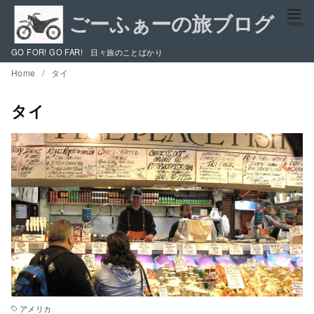
コ
ン
テ
GO FOR! GO FAR! 日々旅のことばかり
ン
Home
タイ
ツ
へ
タイ
移
動
アメリカ