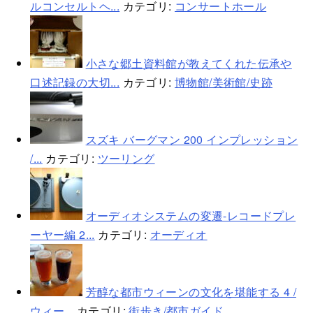
ルコンセルトヘ...
カテゴリ:
コンサートホール
小さな郷土資料館が教えてくれた伝承や
口述記録の大切...
カテゴリ:
博物館/美術館/史跡
スズキ バーグマン 200 インプレッション
/...
カテゴリ:
ツーリング
オーディオシステムの変遷-レコードプレ
ーヤー編 2...
カテゴリ:
オーディオ
芳醇な都市ウィーンの文化を堪能する 4 /
ウィー...
カテゴリ:
街歩き/都市ガイド