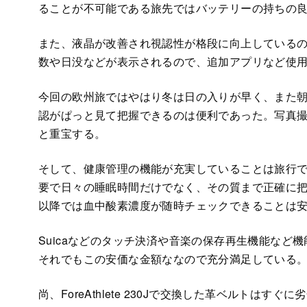
ることが不可能である旅先ではバッテリーの持ちの
また、液晶が改善され視認性が格段に向上している
数や日没などが表示されるので、追加アプリなど使
今回の欧州旅ではやはり冬は日の入りが早く、また
認がぱっと見て把握できるのは便利であった。写真
と重宝する。
そして、健康管理の機能が充実していることは旅行
要で日々の睡眠時間だけでなく、その質まで正確に
以降では血中酸素濃度が随時チェックできることは
Suicaなどのタッチ決済や音楽の保存再生機能など
それでもこの安価な金額ななので充分満足している
尚、ForeAthlete 230Jで交換した革ベルト