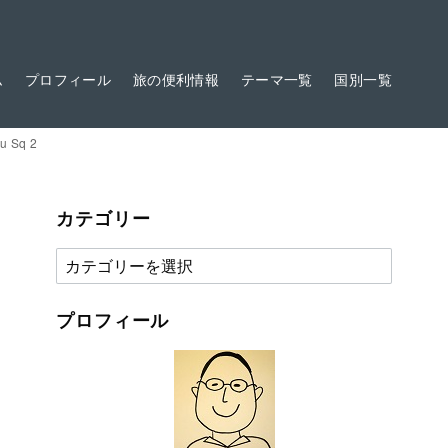
ム
プロフィール
旅の便利情報
テーマ一覧
国別一覧
Sq 2
カテゴリー
カ
テ
ゴ
プロフィール
リ
ー