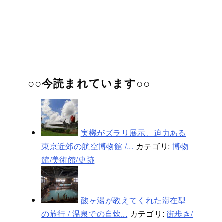
○○今読まれています○○
実機がズラリ展示、迫力ある
東京近郊の航空博物館 /...
カテゴリ:
博物
館/美術館/史跡
酸ヶ湯が教えてくれた滞在型
の旅行 / 温泉での自炊...
カテゴリ:
街歩き/