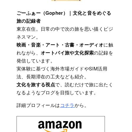
ごーふぁー（Gopher）｜文化と音をめぐる
旅の記録者
東京在住。日常の中で次の旅を思い描くビジ
ネスマン。
映画・音楽・アート・古書・オーディオ
に触
れながら、
オートバイ旅や文化探索
の記録を
発信しています。
実体験に基づく海外市場ガイドやSIM活用
法、長期滞在の工夫なども紹介。
文化を旅する視点
で、読むだけで旅に出たく
なるようなブログを目指しています。
詳細プロフィールは
コチラ
から。