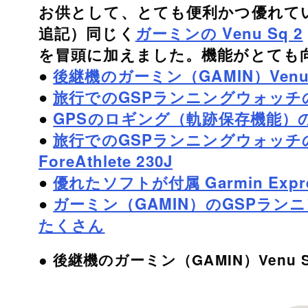
お供として、とても便利かつ優れて
追記）同じく
ガーミンの Venu Sq 2
を冒頭に加えました。機能がとても
●
後継機のガーミン（GAMIN）Venu 
●
旅行でのGSPランニングウォッチの
●
GPSのロギング（軌跡保存機能）
●
旅行でのGSPランニングウォッチの
ForeAthlete 230J
●
優れたソフトが付属 Garmin Expres
●
ガーミン（GAMIN）のGSPラ
たくさん
● 後継機のガーミン（GAMIN）Venu S