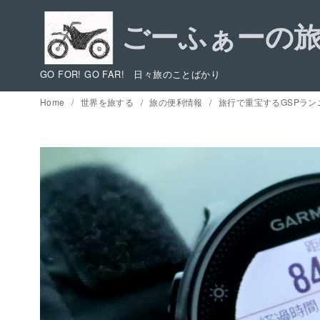
コ
ン
テ
ン
GO FOR! GO FAR! 日々旅のことばかり
ツ
Home
世界を旅する
旅の便利情報
旅行で重宝するGSPランニ
へ
移
動