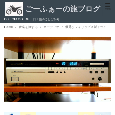
コ
ン
テ
GO FOR! GO FAR! 日々旅のことばかり
ン
Home
音楽を旅する
オーディオ
優秀なフィリップス製ドライブメカの搭載で有名なマランツのCDプレーヤーを安価に修理してみた / ピックアップユニット CDM-4 のギア（歯車）交換
ツ
へ
移
動