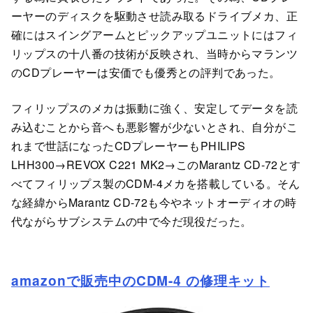
ーヤーのディスクを駆動させ読み取るドライブメカ、正
確にはスイングアームとピックアップユニットにはフィ
リップスの十八番の技術が反映され、当時からマランツ
のCDプレーヤーは安価でも優秀との評判であった。
フィリップスのメカは振動に強く、安定してデータを読
み込むことから音へも悪影響が少ないとされ、自分がこ
れまで世話になったCDプレーヤーもPHILIPS
LHH300→REVOX C221 MK2→このMarantz CD-72とす
べてフィリップス製のCDM-4メカを搭載している。そん
な経緯からMarantz CD-72も今やネットオーディオの時
代ながらサブシステムの中で今だ現役だった。
amazonで販売中のCDM-4 の修理キット