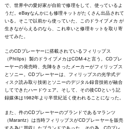
で、世界中の愛好家が自前で修理をして、使っているよ
うだ。eBayなんかにも修理キットがたくさん出品されて
いる。そこで以前から使っていた、このドライブメカ が
生きながらえるのなら、これ幸いと修理キットを取り寄
せてみた。
このCDプレーヤーに搭載されているフィリップス
（Philips）製のドライブメカはCDM-4と言う。CDプレ
ーヤーの発売時、先陣をきったメーカーがフィリップス
とソニー。CDプレーヤーは、フィリップスの光学式デ
ィスク読み取り技術とソニーのデジタル録音技術が融合
してできたハードウェア。そして、その後CDという記
録媒体は1982年より半世紀近く使われることになった。
また、件のCDプレーヤーのブランドであるマランツ
（Marantz）は当時フィリップスがCDプレーヤーを販売
する為に買収したブランドであった。その為、CDプレ