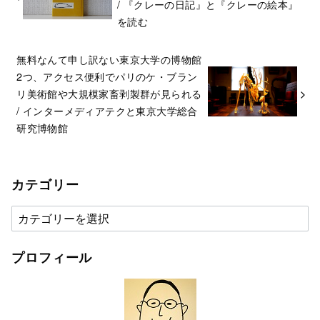
/ 『クレーの日記』と『クレーの絵本』
を読む
無料なんて申し訳ない東京大学の博物館
2つ、アクセス便利でパリのケ・ブラン
リ美術館や大規模家畜剥製群が見られる
/ インターメディアテクと東京大学総合
研究博物館
カテゴリー
カ
テ
ゴ
プロフィール
リ
ー