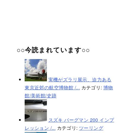
○○今読まれています○○
実機がズラリ展示、迫力ある
東京近郊の航空博物館 /...
カテゴリ:
博物
館/美術館/史跡
スズキ バーグマン 200 インプ
レッション /...
カテゴリ:
ツーリング