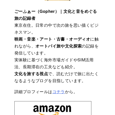
ごーふぁー（Gopher）｜文化と音をめぐる
旅の記録者
東京在住。日常の中で次の旅を思い描くビジ
ネスマン。
映画・音楽・アート・古書・オーディオ
に触
れながら、
オートバイ旅や文化探索
の記録を
発信しています。
実体験に基づく海外市場ガイドやSIM活用
法、長期滞在の工夫なども紹介。
文化を旅する視点
で、読むだけで旅に出たく
なるようなブログを目指しています。
詳細プロフィールは
コチラ
から。