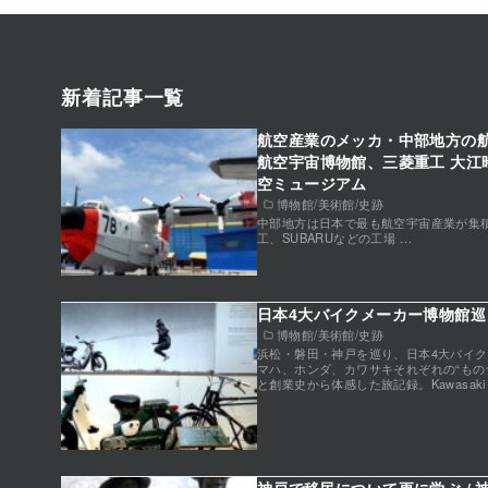
新着記事一覧
航空産業のメッカ・中部地方の航
航空宇宙博物館、三菱重工 大江
空ミュージアム
博物館/美術館/史跡
中部地方は日本で最も航空宇宙産業が集
工、SUBARUなどの工場 …
日本4大バイクメーカー博物館巡り
博物館/美術館/史跡
浜松・磐田・神戸を巡り、日本4大バイ
マハ、ホンダ、カワサキそれぞれの“もの
と創業史から体感した旅記録。Kawasaki Suz