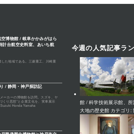
空博物館 / 岐阜かかみがはら
時計台航空史料室、あいち航
今週の人気記事ラ
積した地域である。三菱重工、川崎重
 / 静岡・神戸探訪記
クメーカーの博物館を訪問。スズキ、ヤ
館 / 科学技術展示館
づくり思想”と企業文化を、実車展示
uki Honda Yamaha
大地の歴史館
カテゴリ: