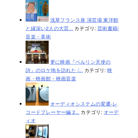
浅草フランス座 演芸場 東洋館
と縁深い2人の大芸...
カテゴリ:
芸術書籍/
音楽・美術
更に映画『ベルリン天使の
詩』のロケ地を訪れた /...
カテゴリ:
映
画・映画館・映画音楽
オーディオシステムの変遷-レ
コードプレーヤー編 2...
カテゴリ:
オーデ
ィオ