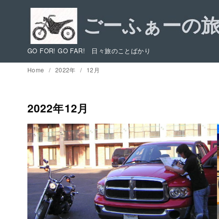
コ
ン
テ
ン
GO FOR! GO FAR! 日々旅のことばかり
ツ
Home
2022年
12月
へ
移
動
2022年12月