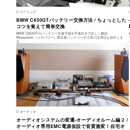
ツーリング
BMW C650GTバッテリー交換方法 / ちょっとした
コツを覚えて簡単交換
BMW C650GTのバッテリー交換手順を写真付きで詳しく解説。
Megapower（メガパワー）製互換バッテリーや工具の活用法も紹介しま
す。
オーディオ
オーディオシステムの変遷-オーディオルーム編２ /
オーディオ専用EMC電源仮設で音質激変！自宅オ