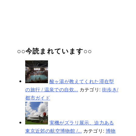
○○今読まれています○○
酸ヶ湯が教えてくれた滞在型
の旅行 / 温泉での自炊...
カテゴリ:
街歩き/
都市ガイド
実機がズラリ展示、迫力ある
東京近郊の航空博物館 /...
カテゴリ:
博物