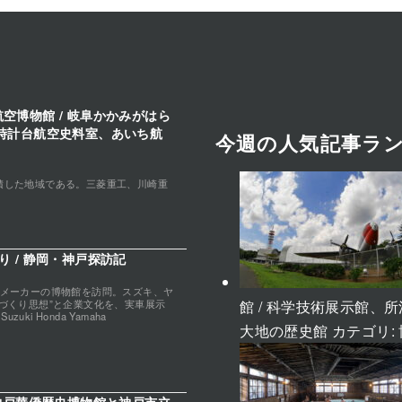
空博物館 / 岐阜かかみがはら
時計台航空史料室、あいち航
今週の人気記事ラ
積した地域である。三菱重工、川崎重
 / 静岡・神戸探訪記
クメーカーの博物館を訪問。スズキ、ヤ
館 / 科学技術展示館
づくり思想”と企業文化を、実車展示
uki Honda Yamaha
大地の歴史館
カテゴリ: