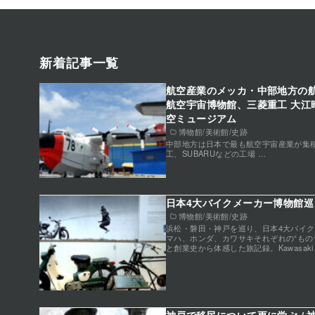
新着記事一覧
航空産業のメッカ・中部地方の航
航空宇宙博物館、三菱重工 大江
空ミュージアム
博物館/美術館/史跡
中部地方は日本で最も航空宇宙産業が集
工、SUBARUなどの工場 …
日本4大バイクメーカー博物館巡り
博物館/美術館/史跡
浜松・磐田・神戸を巡り、日本4大バイ
マハ、ホンダ、カワサキそれぞれの“もの
と創業史から体感した旅記録。Kawasaki Suz