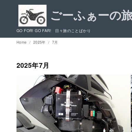
コ
ン
テ
ン
GO FOR! GO FAR! 日々旅のことばかり
ツ
Home
2025年
7月
へ
移
動
2025年7月