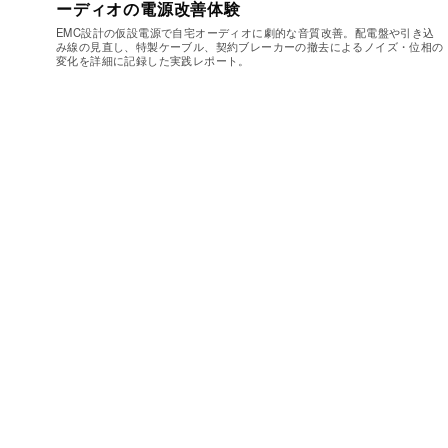
ーディオの電源改善体験
EMC設計の仮設電源で自宅オーディオに劇的な音質改善。配電盤や引き込
み線の見直し、特製ケーブル、契約ブレーカーの撤去によるノイズ・位相の
変化を詳細に記録した実践レポート。