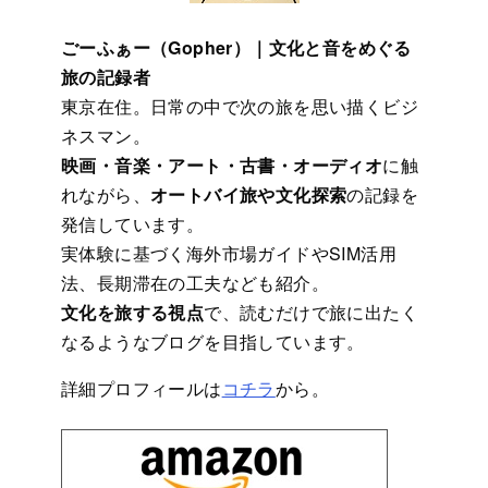
ごーふぁー（Gopher）｜文化と音をめぐる
旅の記録者
東京在住。日常の中で次の旅を思い描くビジ
ネスマン。
映画・音楽・アート・古書・オーディオ
に触
れながら、
オートバイ旅や文化探索
の記録を
発信しています。
実体験に基づく海外市場ガイドやSIM活用
法、長期滞在の工夫なども紹介。
文化を旅する視点
で、読むだけで旅に出たく
なるようなブログを目指しています。
詳細プロフィールは
コチラ
から。