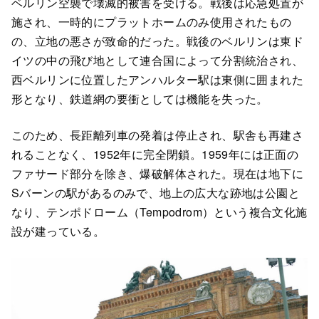
ベルリン空襲で壊滅的被害を受ける。戦後は応急処置が
施され、一時的にプラットホームのみ使用されたもの
の、立地の悪さが致命的だった。戦後のベルリンは東ド
イツの中の飛び地として連合国によって分割統治され、
西ベルリンに位置したアンハルター駅は東側に囲まれた
形となり、鉄道網の要衝としては機能を失った。
このため、長距離列車の発着は停止され、駅舎も再建さ
れることなく、1952年に完全閉鎖。1959年には正面の
ファサード部分を除き、爆破解体された。現在は地下に
Sバーンの駅があるのみで、地上の広大な跡地は公園と
なり、テンポドローム（Tempodrom）という複合文化施
設が建っている。