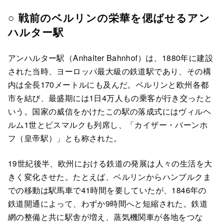
○ 戦前のベルリンの栄華を偲ばせるアン
ハルター駅
アンハルター駅（Anhalter Bahnhof）は、1880年に建設
された当時、ヨーロッパ最大級の鉄道駅であり、その構
内は全長170メートルにも及んだ。ベルリンと欧州各都
市を結び、最盛期には1日4万人もの乗客が行き交ったと
いう。国家の威信をかけたこの駅の落成式にはヴィルヘ
ルム1世とビスマルクも列席し、「カイザー・バーンホ
フ（皇帝駅）」とも称された。
19世紀後半、欧州における鉄道の発展は人々の生活を大
きく変化させた。たとえば、ベルリンからハンブルクま
での移動は駅馬車で41時間を要していたが、1846年の
鉄道開通によって、わずか9時間へと短縮された。鉄道
網の整備と共に駅舎が増え、蒸気機関車が各地をつな