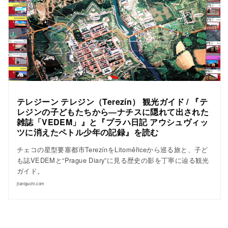
テレジーン テレジン（Terezín） 観光ガイド / 『テ
レジンの子どもたちから―ナチスに隠れて出された
雑誌「VEDEM」』と『プラハ日記 アウシュヴィッ
ツに消えたペトル少年の記録』を読む
チェコの星型要塞都市TerezínをLitoměřiceから巡る旅と、子ど
も誌VEDEMと“Prague Diary”に見る歴史の影を丁寧に辿る観光
ガイド。
jtaniguchi.com