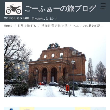
コ
ン
テ
GO FOR! GO FAR! 日々旅のことばかり
ン
Home
世界を旅する
博物館/美術館/史跡
ベルリンの歴史的駅舎めぐり / 孤高のアンハルター駅とドイツ技術博物館を訪ねて
ツ
へ
移
動