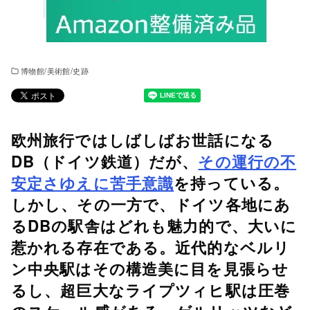
博物館/美術館/史跡
欧州旅行ではしばしばお世話になる
DB（ドイツ鉄道）だが、
その運行の不
安定さゆえに苦手意識
を持っている。
しかし、その一方で、ドイツ各地にあ
るDBの駅舎はどれも魅力的で、大いに
惹かれる存在である。近代的なベルリ
ン中央駅はその構造美に目を見張らせ
るし、超巨大なライプツィヒ駅は圧巻