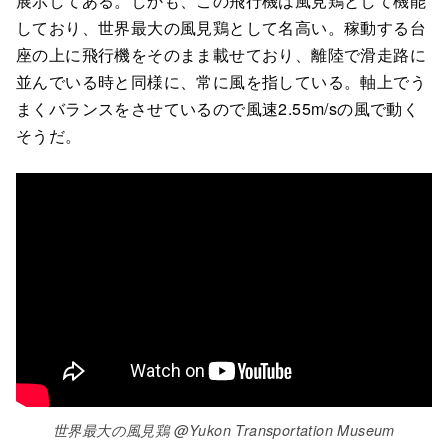
展示してある。しかも、この飛行機は風見鶏として機能
しており、世界最大の風見鶏として名高い。稼動する台
座の上に飛行機をそのまま載せており、離陸で滑走路に
並んでいる時と同様に、常に風を指している。軸上でう
まくバランスをさせているので風速2.55m/sの風で動く
そうだ。
世界最大の風見鶏 @Yukon Transportation Museum