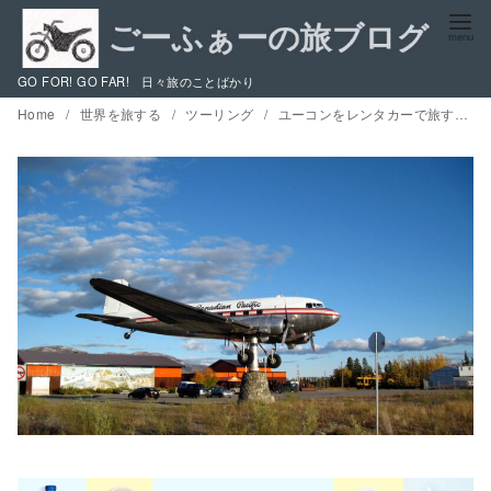
コ
ン
テ
GO FOR! GO FAR! 日々旅のことばかり
ン
Home
世界を旅する
ツーリング
ユーコンをレンタカーで旅する 4 / ユーコン、アラスカで大活躍の航空機たち、ブッシュパイロットの本『アラスカ極北飛行』を読む
ツ
へ
移
動