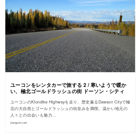
ユーコンをレンタカーで旅する 2 / 寒いようで暖か
い、極北ゴールドラッシュの街 ドーソン・シティ
ユーコンのKlondike Highwayを走り、歴史薫るDawson Cityで極
北の大自然とゴールドラッシュの街並みを満喫。温かい地元の
人々との出会いも魅力…
jtaniguchi.com