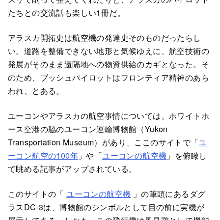
たちとの交流話も楽しい1冊だ。
アラスカ開拓史は航空機の発達史そのものだったらし
い。道路を整備できない地形と気候ゆえに、航空技術の
発展がそのまま遠隔地への物資供給のカギとなった。そ
のため、ブッシュパイロットはフロンティア精神のあら
われ、とある。
ユーコンやアラスカの航空事情については、ホワイトホ
ース空港の脇のユーコン運輸博物館（Yukon
Transportation Museum）があり、ここのサイトで「
ユ
ーコン航空の100年
」や「
ユーコンの航空機
」を俯瞰し
て眺める記事がアップされている。
このサイトの「
ユーコンの航空機
」の筆頭にあるダグ
ラスDC-3は、博物館のシンボルとして目の前に実機が