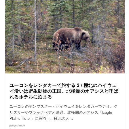
ユーコンをレンタカーで旅する 3 / 極北のハイウェ
イ沿いは野生動物の王国、北極圏のオアシスと呼ば
れるホテルに泊まる
ユーコンのデンプスター・ハイウェイをレンタカーで走り、グ
リズリーやブラックベアと遭遇。北極圏のオアシス「Eagle
Plains Hotel」に宿泊し、極北の大…
jtaniguchi.com