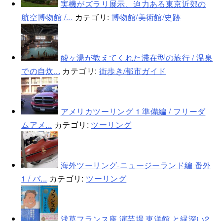
実機がズラリ展示、迫力ある東京近郊の
航空博物館 /...
カテゴリ:
博物館/美術館/史跡
酸ヶ湯が教えてくれた滞在型の旅行 / 温泉
での自炊...
カテゴリ:
街歩き/都市ガイド
アメリカツーリング 1 準備編 / フリーダ
ムアメ...
カテゴリ:
ツーリング
海外ツーリング-ニュージーランド編 番外
1 / バ...
カテゴリ:
ツーリング
浅草フランス座 演芸場 東洋館 と縁深い2