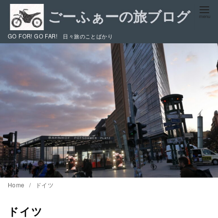
コ
ン
テ
GO FOR! GO FAR! 日々旅のことばかり
ン
ツ
へ
移
動
Home
ドイツ
ドイツ