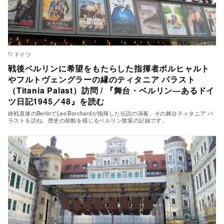
ドイツ
戦後ベルリンに希望をもたらした指揮者ボルヒャルト
やフルトヴェングラーの縁のティタニア パラスト
（Titania Palast）訪問 / 『舞台・ベルリン―あるドイ
ツ日記1945／48』を読む
終戦直後のBerlinでLeo Borchardが指揮した伝説の演奏。その舞台ティタニア パ
ラストを訪ね、歴史の鼓動を感じるベルリン散策の記録です。