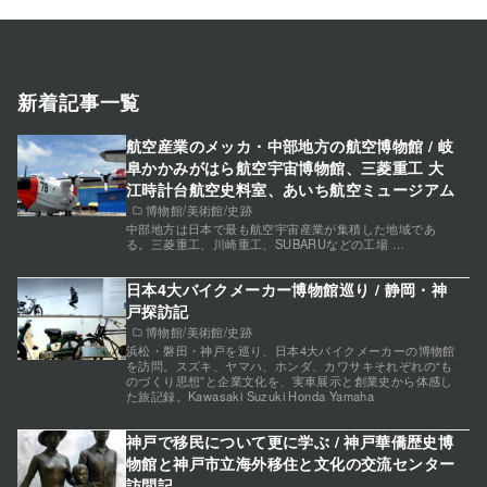
新着記事一覧
航空産業のメッカ・中部地方の航空博物館 / 岐
阜かかみがはら航空宇宙博物館、三菱重工 大
江時計台航空史料室、あいち航空ミュージアム
博物館/美術館/史跡
中部地方は日本で最も航空宇宙産業が集積した地域であ
る。三菱重工、川崎重工、SUBARUなどの工場 …
日本4大バイクメーカー博物館巡り / 静岡・神
戸探訪記
博物館/美術館/史跡
浜松・磐田・神戸を巡り、日本4大バイクメーカーの博物館
を訪問。スズキ、ヤマハ、ホンダ、カワサキそれぞれの“も
のづくり思想”と企業文化を、実車展示と創業史から体感し
た旅記録。Kawasaki Suzuki Honda Yamaha
神戸で移民について更に学ぶ / 神戸華僑歴史博
物館と神戸市立海外移住と文化の交流センター
訪問記