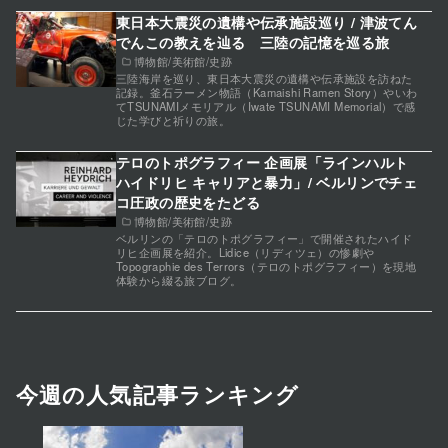
東日本大震災の遺構や伝承施設巡り / 津波てん
でんこの教えを辿る 三陸の記憶を巡る旅
博物館/美術館/史跡
三陸海岸を巡り、東日本大震災の遺構や伝承施設を訪ねた
記録。釜石ラーメン物語（Kamaishi Ramen Story）やいわ
てTSUNAMIメモリアル（Iwate TSUNAMI Memorial）で感
じた学びと祈りの旅。
テロのトポグラフィー 企画展「ラインハルト
ハイドリヒ キャリアと暴力」/ ベルリンでチェ
コ圧政の歴史をたどる
博物館/美術館/史跡
ベルリンの「テロのトポグラフィー」で開催されたハイド
リヒ企画展を紹介。Lidice（リディツェ）の惨劇や
Topographie des Terrors（テロのトポグラフィー）を現地
体験から綴る旅ブログ。
今週の人気記事ランキング