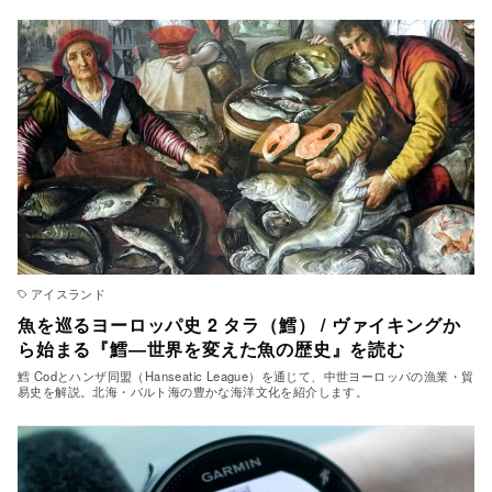
アイスランド
魚を巡るヨーロッパ史 2 タラ（鱈） / ヴァイキングか
ら始まる『鱈―世界を変えた魚の歴史』を読む
鱈 Codとハンザ同盟（Hanseatic League）を通じて、中世ヨーロッパの漁業・貿
易史を解説。北海・バルト海の豊かな海洋文化を紹介します。