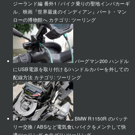
ジーランド編 番外1 / バイク乗りの聖地インバカーギ
ル、映画『世界最速のインディアン』バート・マン
ローの博物館へ
カテゴリ:
ツーリング
バーグマン200 ハンドル
にUSB電源を取り付ける/ハンドルカバーを外しての
配線方法
カテゴリ:
ツーリング
BMW R1150R のバッテ
リー交換 / ABSなど電気食いバイクをメンテして快
適ツーリング
カテゴリ:
ツーリング