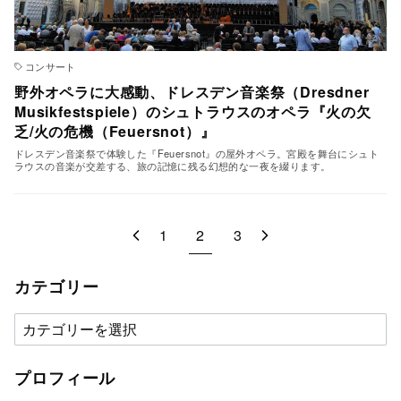
コンサート
野外オペラに大感動、ドレスデン音楽祭（Dresdner
Musikfestspiele）のシュトラウスのオペラ『火の欠
乏/火の危機（Feuersnot）』
ドレスデン音楽祭で体験した『Feuersnot』の屋外オペラ。宮殿を舞台にシュト
ラウスの音楽が交差する、旅の記憶に残る幻想的な一夜を綴ります。
1
2
3
カテゴリー
カ
テ
ゴ
プロフィール
リ