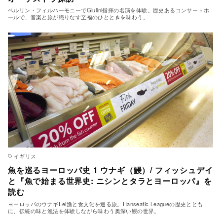
ベルリン・フィルハーモニーでGiulini指揮の名演を体験。歴史あるコンサートホ
ールで、音楽と旅が織りなす至福のひとときを味わう。
イギリス
魚を巡るヨーロッパ史 1 ウナギ（鰻）/ フィッシュデイ
と『魚で始まる世界史: ニシンとタラとヨーロッパ』を
読む
ヨーロッパのウナギEel漁と食文化を巡る旅。Hanseatic Leagueの歴史ととも
に、伝統の味と漁法を体験しながら味わう奥深い鰻の世界。