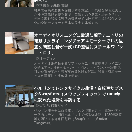
博物館/美術館/史跡
神戸で移民の歴史を深掘りする旅記。小規模ながら充実し
た神戸華僑歴史博物館で「華僑」の心意気と歴史を学び、
元国立海外移民収容所の資料が並ぶ神戸市立海外移住と文
化の交流センターで日本移民史を体感する
オーディオリスニングに最適な椅子 / ニトリの
電動リクライニングチェア 4モーターで耳の位
置を調整し音が一変+CD整理にスチールワゴン
「トロリ」
オーディオ
オーディオ用の椅子をソファからニトリ電動リクライニン
グチェアへ。4モーターのヘッドレストとランバー調整で、
耳の位置が変わり音が変わる体験を解説。設置・引取サー
ビスの重要性も実体験で紹介。
ベルリンでレンタサイクル生活 / 自転車サブス
クSwapfiets（スワップフィッツ）で1989年
に訪れた場所を再訪する
街歩き/都市ガイド
ベルリン滞在中に自転車サブスクで街を走り、雪道やティ
ーアガルテン、旧西ベルリンまで巡る体験記。1989年訪問
地も再訪する都市回顧録（Swapfiets）（Großer
Tiergarten）