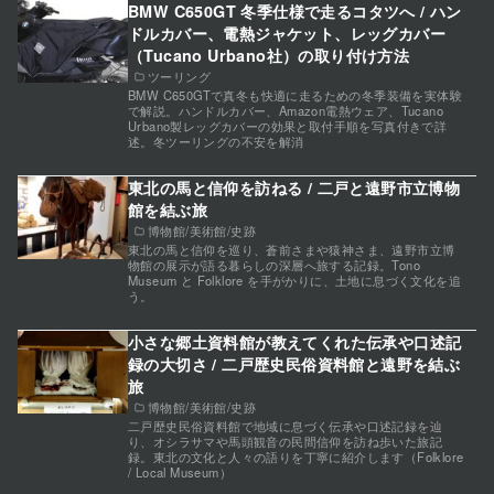
BMW C650GT 冬季仕様で走るコタツへ / ハン
ドルカバー、電熱ジャケット、レッグカバー
（Tucano Urbano社）の取り付け方法
ツーリング
BMW C650GTで真冬も快適に走るための冬季装備を実体験
で解説。ハンドルカバー、Amazon電熱ウェア、Tucano
Urbano製レッグカバーの効果と取付手順を写真付きで詳
述。冬ツーリングの不安を解消
東北の馬と信仰を訪ねる / 二戸と遠野市立博物
館を結ぶ旅
博物館/美術館/史跡
東北の馬と信仰を巡り、蒼前さまや猿神さま、遠野市立博
物館の展示が語る暮らしの深層へ旅する記録。Tono
Museum と Folklore を手がかりに、土地に息づく文化を追
う。
小さな郷土資料館が教えてくれた伝承や口述記
録の大切さ / 二戸歴史民俗資料館と遠野を結ぶ
旅
博物館/美術館/史跡
二戸歴史民俗資料館で地域に息づく伝承や口述記録を辿
り、オシラサマや馬頭観音の民間信仰を訪ね歩いた旅記
録。東北の文化と人々の語りを丁寧に紹介します（Folklore
/ Local Museum）