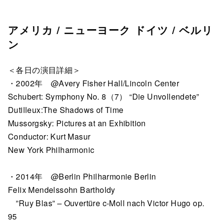
アメリカ / ニューヨーク ドイツ / ベルリ
ン
＜各日の演目詳細＞
・2002年 @Avery Fisher Hall/Lincoln Center
Schubert: Symphony No. 8（7） “Die Unvollendete”
Dutilleux:The Shadows of Time
Mussorgsky: Pictures at an Exhibition
Conductor: Kurt Masur
New York Philharmonic
・2014年 @Berlin Philharmonie Berlin
Felix Mendelssohn Bartholdy
”Ruy Blas” – Ouvertüre c-Moll nach Victor Hugo op.
95