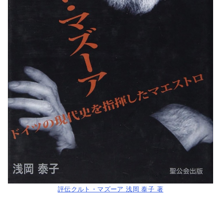
評伝クルト・マズーア 浅岡 泰子 著