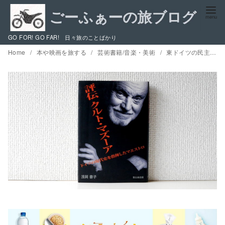
コ
ン
テ
GO FOR! GO FAR! 日々旅のことばかり
ン
Home
本や映画を旅する
芸術書籍/音楽・美術
東ドイツの民主化を導き、ゲヴァントハウスの新ホールを建てた指揮者 / 『評伝クルト・マズーア』を読む
ツ
へ
移
動