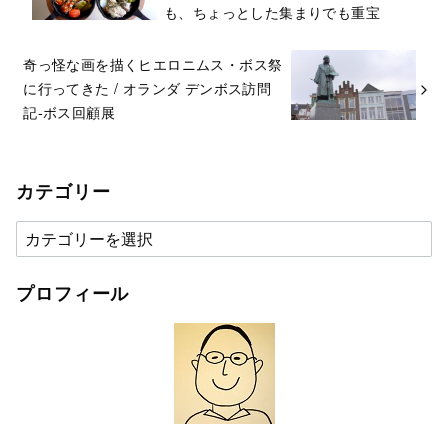
も、ちょっとした集まりでも重宝
奇っ怪な画を描くヒエロニムス・ボス祭
に行ってきた / オランダ デンボス訪問
記-ボス回顧展
カテゴリー
カ
テ
ゴ
プロフィール
リ
ー