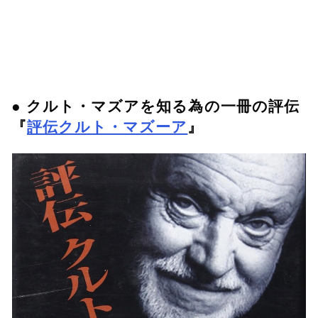
● クルト・マズアを知る為の一冊の評伝
『
評伝クルト・マズーア
』