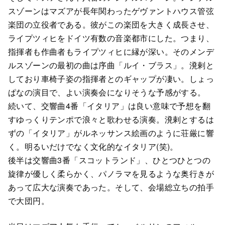
スゾーンはマズアが長年関わったゲヴァントハウス管弦
楽団の立役者である。彼がこの楽団を大きく成長させ、
ライプツィヒをドイツ有数の音楽都市にした。つまり、
指揮者も作曲者もライプツィヒに縁が深い。そのメンデ
ルスゾーンの最初の曲は序曲「ルイ・ブラス」。溌剌と
しており車椅子姿の指揮者とのギャップが凄い。しょっ
ぱなの演目で、よい演奏会になりそうな予感がする。
続いて、交響曲4番「イタリア」は良い意味で予想を翻
すゆっくりテンポで浪々と歌わせる演奏。溌剌とするは
ずの「イタリア」がルネッサンス絵画のように荘厳に響
く。明るいだけでなく文化的なイタリア(笑)。
後半は交響曲3番「スコットランド」、ひとつひとつの
旋律が優しく柔らかく、パノラマを見るような奥行きが
あって広大な演奏であった。そして、会場総立ちの拍手
で大団円。