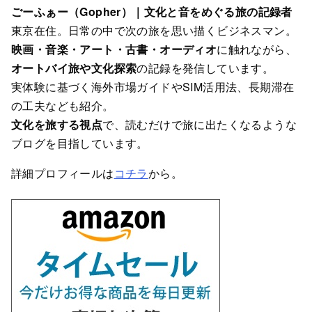
ごーふぁー（Gopher）｜文化と音をめぐる旅の記録者
東京在住。日常の中で次の旅を思い描くビジネスマン。
映画・音楽・アート・古書・オーディオ
に触れながら、
オートバイ旅や文化探索
の記録を発信しています。
実体験に基づく海外市場ガイドやSIM活用法、長期滞在
の工夫なども紹介。
文化を旅する視点
で、読むだけで旅に出たくなるような
ブログを目指しています。
詳細プロフィールは
コチラ
から。