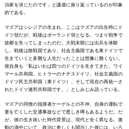
治家を演じたのです」と謙虚に振り返っているのが印象
的である。
マズアはシレジアの生まれ、ここはマズアの出生時にド
イツ領だが、戦後はポーランド領となる。つまり戦争で
故郷を失ってしまったのだ。大戦末期には出兵を体験
し、戦後は敗戦国であり、社会主義国である東ドイツで
生きていくと多難な人生だったことは想像に難くない。
彼自身も「私はいわば四つのドイツを生きてきた、ワイ
マール共和国、ヒトラーのナチスドイツ、社会主義国の
ドイツ民主共和国（東ドイツ）、そして現在の再統一さ
れたドイツ連邦共和国です。」としみじみ語っている。
マズアの同僚の指揮者ケーゲルとの不仲、自身の運転で
妻を亡くした交通事故などで悪しき噂もあるようだ。だ
が、彼の生き抜いた時代背景は、現代と全く異なる。激
動の渦中にいて、政治に奇しくも関与した彼には、いろ