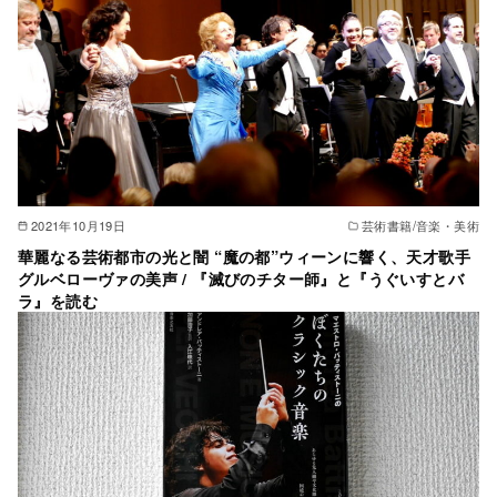
2021年10月19日
芸術書籍/音楽・美術
華麗なる芸術都市の光と闇 “魔の都”ウィーンに響く、天才歌手
グルベローヴァの美声 / 『滅びのチター師』と『うぐいすとバ
ラ』を読む