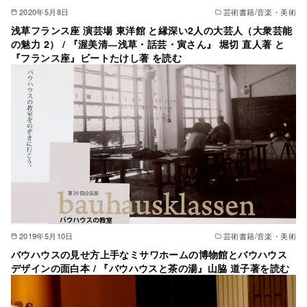
2020年5月8日
芸術書籍/音楽・美術
浅草フランス座 演芸場 東洋館 と縁深い2人の大芸人（大衆芸能
の魅力 2） / 『渥美清―浅草・話芸・寅さん』 堀切 直人著 と
『フランス座』ビートたけし著 を読む
2019年5月10日
芸術書籍/音楽・美術
バウハウスの見せ方上手なミサワホームの博物館とバウハウス
デザインの面白本 / 『バウハウスと茶の湯』山脇 道子著を読む