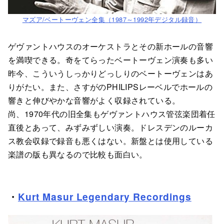
マズア/ベートーヴェン全集（1987～1992年デジタル録音）
ゲヴァントハウスのオーケストラとその新ホールの音響
を満喫できる。奇をてらったベートーヴェン演奏も多い
昨今、こういうしっかりどっしりのベートーヴェンはあ
りがたい。また、さすがのPHILIPSレーベルでホールの
響きと伸びやかな音響がよく収録されている。
尚、1970年代の旧全集もゲヴァントハウス管弦楽団着任
直後とあって、みずみずしい演奏。ドレスデンのルーカ
ス教会収録で録音も悪くはない。新盤とは使用している
楽譜の版も異なるので比較も面白い。
・
Kurt Masur Legendary Recordings