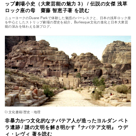
ップ劇場小史（大衆芸能の魅力 3） / 伝説の女傑 浅草
ロック座の母 齋藤 智恵子著 を読む
ニューヨークのDuane Parkで体験した魅惑のバーレスクと、日本の浅草ロック座
を中心としたストリップ劇場の歴史を紹介。Burlesque文化の進化と日本大衆芸
能の深みを味わえる旅ブログ。
文化書籍/歴史・地理
非暴力かつ文化的なナバテア人が造ったヨルダン ペト
ラ遺跡 / 謎の文明を解き明かす『ナバテア文明』 ウデ
ィ・レヴィ 著を読む