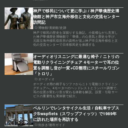
神戸で移民について更に学ぶ / 神戸華僑歴史博
物館と神戸市立海外移住と文化の交流センター
訪問記
博物館/美術館/史跡
神戸で移民の歴史を深掘りする旅記。小規模ながら充実し
た神戸華僑歴史博物館で「華僑」の心意気と歴史を学び、
元国立海外移民収容所の資料が並ぶ神戸市立海外移住と文
化の交流センターで日本移民史を体感する
オーディオリスニングに最適な椅子 / ニトリの
電動リクライニングチェア 4モーターで耳の位
置を調整し音が一変+CD整理にスチールワゴン
「トロリ」
オーディオ
オーディオ用の椅子をソファからニトリ電動リクライニン
グチェアへ。4モーターのヘッドレストとランバー調整で、
耳の位置が変わり音が変わる体験を解説。設置・引取サー
ビスの重要性も実体験で紹介。
ベルリンでレンタサイクル生活 / 自転車サブス
クSwapfiets（スワップフィッツ）で1989年
に訪れた場所を再訪する
街歩き/都市ガイド