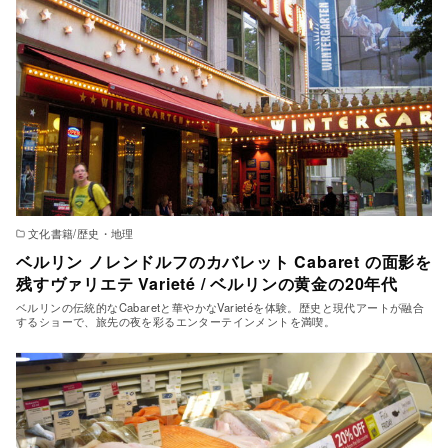
文化書籍/歴史・地理
ベルリン ノレンドルフのカバレット Cabaret の面影を
残すヴァリエテ Varieté / ベルリンの黄金の20年代
ベルリンの伝統的なCabaretと華やかなVarietéを体験。歴史と現代アートが融合
するショーで、旅先の夜を彩るエンターテインメントを満喫。