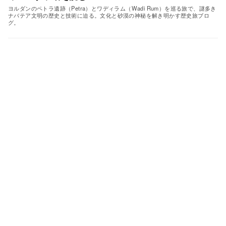
ヨルダンのペトラ遺跡（Petra）とワディラム（Wadi Rum）を巡る旅で、謎多き
ナバテア文明の歴史と技術に迫る。文化と砂漠の神秘を解き明かす歴史旅ブロ
グ。