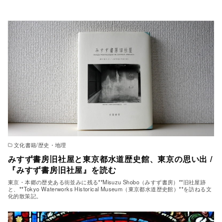
文化書籍/歴史・地理
みすず書房旧社屋と東京都水道歴史館、東京の思い出 /
『みすず書房旧社屋』を読む
東京・本郷の歴史ある街並みに残る**Misuzu Shobo（みすず書房）**旧社屋跡
と、**Tokyo Waterworks Historical Museum（東京都水道歴史館）**を訪ねる文
化的散策記。