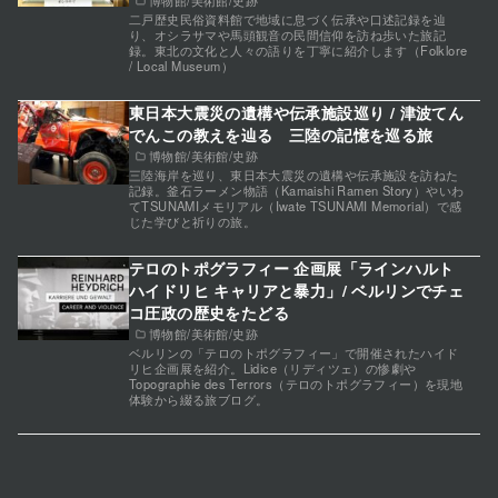
博物館/美術館/史跡
二戸歴史民俗資料館で地域に息づく伝承や口述記録を辿
り、オシラサマや馬頭観音の民間信仰を訪ね歩いた旅記
録。東北の文化と人々の語りを丁寧に紹介します（Folklore
/ Local Museum）
東日本大震災の遺構や伝承施設巡り / 津波てん
でんこの教えを辿る 三陸の記憶を巡る旅
博物館/美術館/史跡
三陸海岸を巡り、東日本大震災の遺構や伝承施設を訪ねた
記録。釜石ラーメン物語（Kamaishi Ramen Story）やいわ
てTSUNAMIメモリアル（Iwate TSUNAMI Memorial）で感
じた学びと祈りの旅。
テロのトポグラフィー 企画展「ラインハルト
ハイドリヒ キャリアと暴力」/ ベルリンでチェ
コ圧政の歴史をたどる
博物館/美術館/史跡
ベルリンの「テロのトポグラフィー」で開催されたハイド
リヒ企画展を紹介。Lidice（リディツェ）の惨劇や
Topographie des Terrors（テロのトポグラフィー）を現地
体験から綴る旅ブログ。