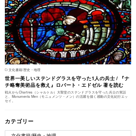
文化書籍/歴史・地理
世界一美しいステンドグラスを守った1人の兵士 / 『ナ
チ略奪美術品を救え』ロバート・エドゼル 著を読む
戦火からChartres（シャルトル）大聖堂のステンドグラスを守った兵士の実話
と、Monuments Men（モニュメンツ・メン）の活躍を描く感動の文化紀行エッ
セイ。
カテゴリー
カ