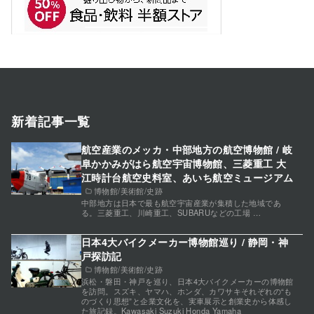
新着記事一覧
航空産業のメッカ・中部地方の航空博物館 / 岐
阜かかみがはら航空宇宙博物館、三菱重工 大
江時計台航空史料室、あいち航空ミュージアム
博物館/美術館/史跡
中部地方は日本で最も航空宇宙産業が集積した地域であ
る。三菱重工、川崎重工、SUBARUなどの工場 …
日本4大バイクメーカー博物館巡り / 静岡・神
戸探訪記
博物館/美術館/史跡
浜松・磐田・神戸を巡り、日本4大バイクメーカーの博物館
を訪問。スズキ、ヤマハ、ホンダ、カワサキそれぞれの“も
のづくり思想”と企業文化を、実車展示と創業史から体感し
た旅記録。Kawasaki Suzuki Honda Yamaha