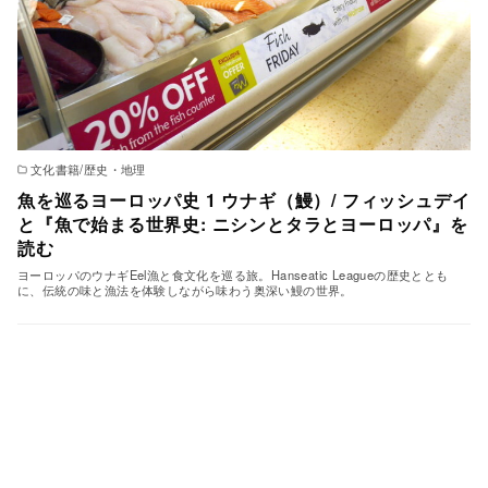
文化書籍/歴史・地理
魚を巡るヨーロッパ史 1 ウナギ（鰻）/ フィッシュデイ
と『魚で始まる世界史: ニシンとタラとヨーロッパ』を
読む
ヨーロッパのウナギEel漁と食文化を巡る旅。Hanseatic Leagueの歴史ととも
に、伝統の味と漁法を体験しながら味わう奥深い鰻の世界。