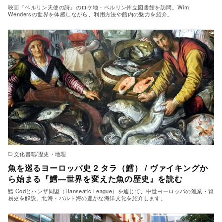
映画『ベルリン天使の詩』のロケ地・ベルリン州立図書館を訪問。Wim
Wendersの世界を体感しながら、利用方法や館内の魅力を紹介。
文化書籍/歴史・地理
魚を巡るヨーロッパ史 2 タラ（鱈） / ヴァイキングか
ら始まる『鱈―世界を変えた魚の歴史』を読む
鱈 Codとハンザ同盟（Hanseatic League）を通じて、中世ヨーロッパの漁業・貿
易史を解説。北海・バルト海の豊かな海洋文化を紹介します。