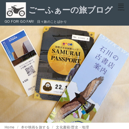
コ
ン
テ
GO FOR! GO FAR! 日々旅のことばかり
ン
ツ
へ
移
動
Home
本や映画を旅する
文化書籍/歴史・地理