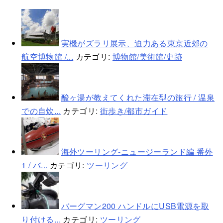
実機がズラリ展示、迫力ある東京近郊の
航空博物館 /...
カテゴリ:
博物館/美術館/史跡
酸ヶ湯が教えてくれた滞在型の旅行 / 温泉
での自炊...
カテゴリ:
街歩き/都市ガイド
海外ツーリング-ニュージーランド編 番外
1 / バ...
カテゴリ:
ツーリング
バーグマン200 ハンドルにUSB電源を取
り付ける...
カテゴリ:
ツーリング