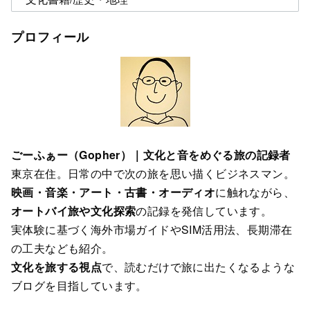
テ
ゴ
プロフィール
リ
ー
ごーふぁー（Gopher）｜文化と音をめぐる旅の記録者
東京在住。日常の中で次の旅を思い描くビジネスマン。
映画・音楽・アート・古書・オーディオ
に触れながら、
オートバイ旅や文化探索
の記録を発信しています。
実体験に基づく海外市場ガイドやSIM活用法、長期滞在
の工夫なども紹介。
文化を旅する視点
で、読むだけで旅に出たくなるような
ブログを目指しています。