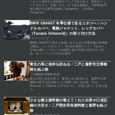
ベルリン滞在中に自転車サブスクで街を走り、雪道やティ
ーアガルテン、旧西ベルリンまで巡る体験記。1989年訪問
地も再訪する都市回顧録（Swapfiets）（Großer
Tiergarten）
BMW C650GT 冬季仕様で走るコタツへ / ハン
ドルカバー、電熱ジャケット、レッグカバー
（Tucano Urbano社）の取り付け方法
ツーリング
BMW C650GTで真冬も快適に走るための冬季装備を実体験
で解説。ハンドルカバー、Amazon電熱ウェア、Tucano
Urbano製レッグカバーの効果と取付手順を写真付きで詳
述。冬ツーリングの不安を解消
東北の馬と信仰を訪ねる / 二戸と遠野市立博物
館を結ぶ旅
博物館/美術館/史跡
東北の馬と信仰を巡り、蒼前さまや猿神さま、遠野市立博
物館の展示が語る暮らしの深層へ旅する記録。Tono
Museum と Folklore を手がかりに、土地に息づく文化を追
う。
小さな郷土資料館が教えてくれた伝承や口述記
録の大切さ / 二戸歴史民俗資料館と遠野を結ぶ
旅