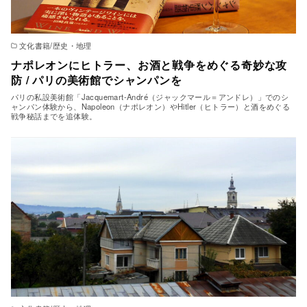
文化書籍/歴史・地理
ナポレオンにヒトラー、お酒と戦争をめぐる奇妙な攻
防 / パリの美術館でシャンパンを
パリの私設美術館「Jacquemart-André（ジャックマール＝アンドレ）」でのシ
ャンパン体験から、Napoleon（ナポレオン）やHitler（ヒトラー）と酒をめぐる
戦争秘話までを追体験。