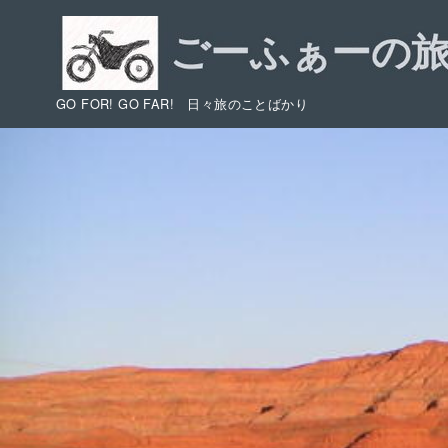
コ
ン
テ
ン
GO FOR! GO FAR! 日々旅のことばかり
ツ
へ
移
動