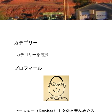
カテゴリー
カ
テ
ゴ
プロフィール
リ
ー
ごーふぁー（Gopher）｜文化と音をめぐる