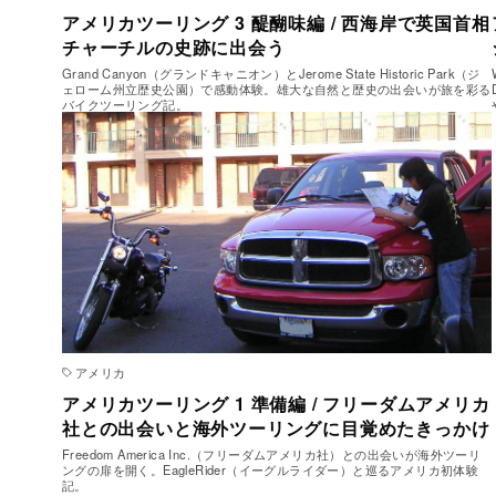
アメリカツーリング 3 醍醐味編 / 西海岸で英国首相
チャーチルの史跡に出会う
Grand Canyon（グランドキャニオン）とJerome State Historic Park（ジ
ェローム州立歴史公園）で感動体験。雄大な自然と歴史の出会いが旅を彩る
バイクツーリング記。
アメリカ
アメリカツーリング 1 準備編 / フリーダムアメリカ
社との出会いと海外ツーリングに目覚めたきっかけ
Freedom America Inc.（フリーダムアメリカ社）との出会いが海外ツーリ
ングの扉を開く。EagleRider（イーグルライダー）と巡るアメリカ初体験
記。