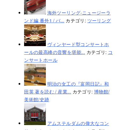
海外ツーリング-ニュージーラ
ンド編 番外1 / バ...
カテゴリ:
ツーリング
ヴィンヤード型コンサートホ
ールの最高峰の音響を堪能...
カテゴリ:
コ
ンサートホール
明治の女工の『富岡日記』和
田英 著を読む / 産業...
カテゴリ:
博物館/
美術館/史跡
アムステルダムの偉大なコン