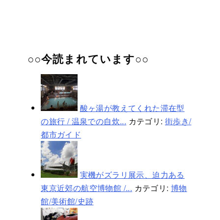
○○今読まれています○○
酸ヶ湯が教えてくれた滞在型
の旅行 / 温泉での自炊...
カテゴリ:
街歩き/
都市ガイド
実機がズラリ展示、迫力ある
東京近郊の航空博物館 /...
カテゴリ:
博物
館/美術館/史跡