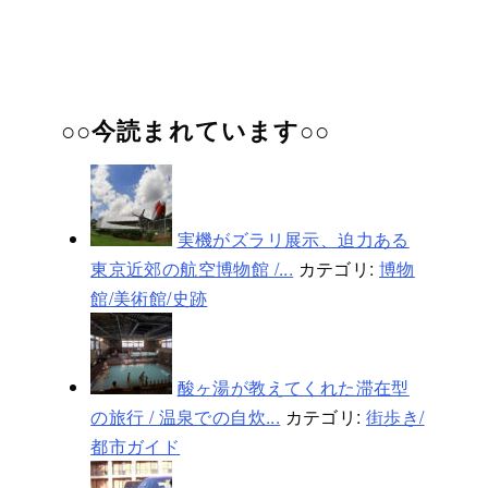
○○今読まれています○○
実機がズラリ展示、迫力ある
東京近郊の航空博物館 /...
カテゴリ:
博物
館/美術館/史跡
酸ヶ湯が教えてくれた滞在型
の旅行 / 温泉での自炊...
カテゴリ:
街歩き/
都市ガイド