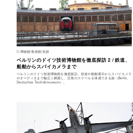
博物館/美術館/史跡
ベルリンのドイツ技術博物館を徹底探訪 2 / 鉄道、
船舶からスパイカメラまで
ベルリンのドイツ技術博物館を徹底探訪。鉄道や船舶展示からスパイカメラ
やオーディオまで幅広く網羅し、圧巻のスケールを体感できる旅（Berlin,
Deutsches Technikmuseum）。