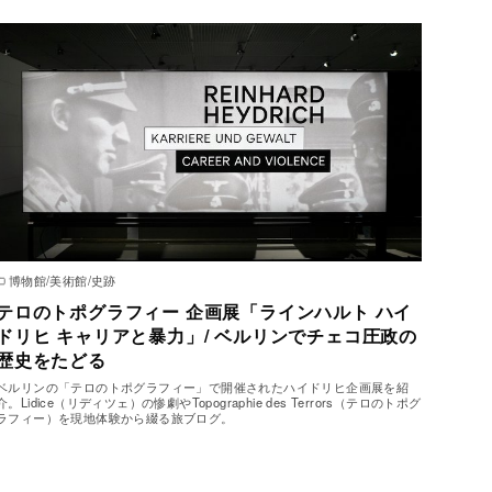
博物館/美術館/史跡
テロのトポグラフィー 企画展「ラインハルト ハイ
ドリヒ キャリアと暴力」/ ベルリンでチェコ圧政の
歴史をたどる
ベルリンの「テロのトポグラフィー」で開催されたハイドリヒ企画展を紹
介。Lidice（リディツェ）の惨劇やTopographie des Terrors（テロのトポグ
ラフィー）を現地体験から綴る旅ブログ。