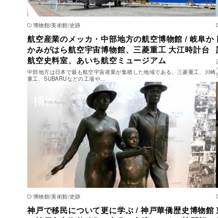
博物館/美術館/史跡
航空産業のメッカ・中部地方の航空博物館 / 岐阜か
かみがはら航空宇宙博物館、三菱重工 大江時計台
航空史料室、あいち航空ミュージアム
中部地方は日本で最も航空宇宙産業が集積した地域である。三菱重工、川崎
重工、SUBARUなどの工場や…
博物館/美術館/史跡
神戸で移民について更に学ぶ / 神戸華僑歴史博物館