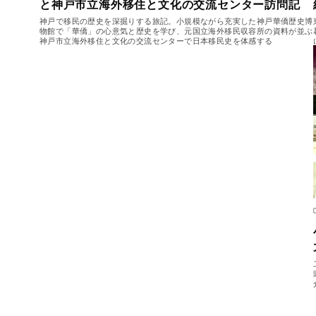
と神戸市立海外移住と文化の交流センター訪問記
神戸で移民の歴史を深掘りする旅記。小規模ながら充実した神戸華僑歴史博
物館で「華僑」の心意気と歴史を学び、元国立海外移民収容所の資料が並ぶ
神戸市立海外移住と文化の交流センターで日本移民史を体感する