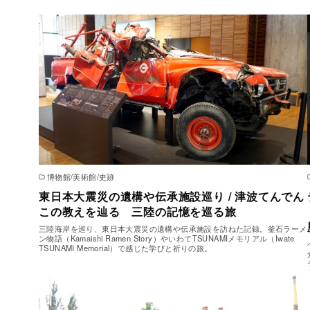
博物館/美術館/史跡
東日本大震災の遺構や伝承施設巡り / 津波てんでん
この教えを辿る 三陸の記憶を巡る旅
三陸海岸を巡り、東日本大震災の遺構や伝承施設を訪ねた記録。釜石ラーメ
ン物語（Kamaishi Ramen Story）やいわてTSUNAMIメモリアル（Iwate
TSUNAMI Memorial）で感じた学びと祈りの旅。