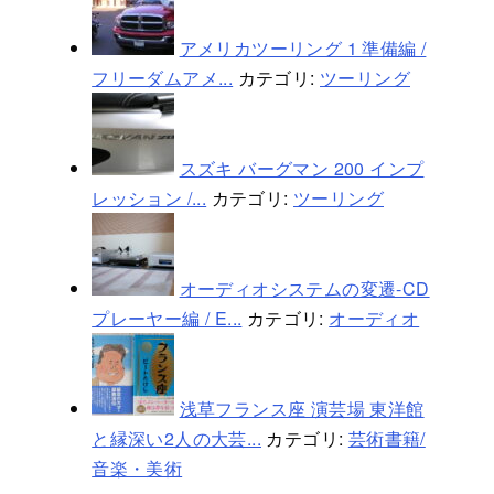
アメリカツーリング 1 準備編 /
フリーダムアメ...
カテゴリ:
ツーリング
スズキ バーグマン 200 インプ
レッション /...
カテゴリ:
ツーリング
オーディオシステムの変遷-CD
プレーヤー編 / E...
カテゴリ:
オーディオ
浅草フランス座 演芸場 東洋館
と縁深い2人の大芸...
カテゴリ:
芸術書籍/
音楽・美術