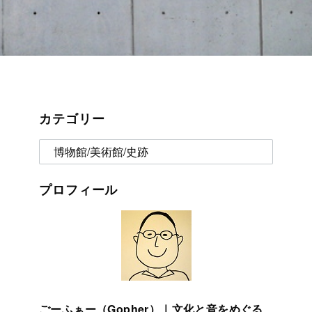
カテゴリー
カ
テ
ゴ
プロフィール
リ
ー
ごーふぁー（Gopher）｜文化と音をめぐる