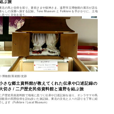
結ぶ旅
東北の馬と信仰を巡り、蒼前さまや猿神さま、遠野市立博物館の展示が語る
暮らしの深層へ旅する記録。Tono Museum と Folklore を手がかりに、土地
に息づく文化を追う。
博物館/美術館/史跡
小さな郷土資料館が教えてくれた伝承や口述記録の
大切さ / 二戸歴史民俗資料館と遠野を結ぶ旅
二戸歴史民俗資料館で地域に息づく伝承や口述記録を辿り、オシラサマや馬
頭観音の民間信仰を訪ね歩いた旅記録。東北の文化と人々の語りを丁寧に紹
介します（Folklore / Local Museum）