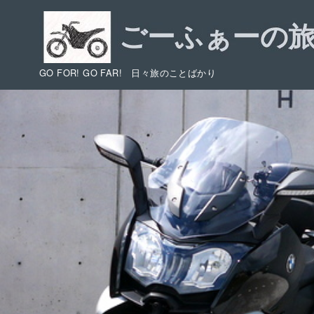
コ
ン
テ
ン
GO FOR! GO FAR! 日々旅のことばかり
ツ
へ
移
動