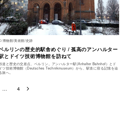
博物館/美術館/史跡
ベルリンの歴史的駅舎めぐり / 孤高のアンハルター
駅とドイツ技術博物館を訪ねて
鉄道と歴史の交差点、ベルリン。アンハルター駅(Anhalter Bahnhof）とド
イツ技術博物館（Deutsches Technikmuseum）から、駅舎に宿る記憶を辿
る旅へ。
…
4