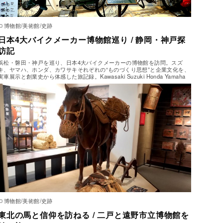
博物館/美術館/史跡
日本4大バイクメーカー博物館巡り / 静岡・神戸探
訪記
浜松・磐田・神戸を巡り、日本4大バイクメーカーの博物館を訪問。スズ
キ、ヤマハ、ホンダ、カワサキそれぞれの“ものづくり思想”と企業文化を、
実車展示と創業史から体感した旅記録。Kawasaki Suzuki Honda Yamaha
博物館/美術館/史跡
東北の馬と信仰を訪ねる / 二戸と遠野市立博物館を