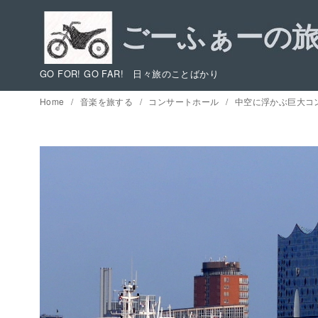
コ
ン
テ
ン
GO FOR! GO FAR! 日々旅のことばかり
ツ
Home
音楽を旅する
コンサートホール
中空に浮かぶ巨大コン
へ
移
動