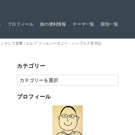
ム
プロフィール
旅の便利情報
テーマ一覧
国別一覧
ンそして音響 / エルプ フィルハーモニー・ハンブルク見学記
カテゴリー
カ
テ
ゴ
プロフィール
リ
ー