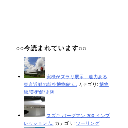
○○今読まれています○○
実機がズラリ展示、迫力ある
東京近郊の航空博物館 /...
カテゴリ:
博物
館/美術館/史跡
スズキ バーグマン 200 インプ
レッション /...
カテゴリ:
ツーリング