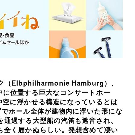
philharmonie Hamburg）、
中に位置する巨大なコンサートホー
中空に浮かせる構造になっているとは
グでホール全体が建物内に浮いた形にな
を通過する大型船の汽笛も遮音され、
も全く届かぬらしい。発想含めて凄い