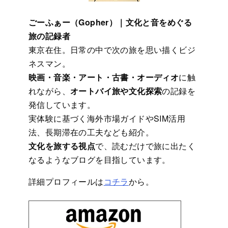
ごーふぁー（Gopher）｜文化と音をめぐる
旅の記録者
東京在住。日常の中で次の旅を思い描くビジ
ネスマン。
映画・音楽・アート・古書・オーディオ
に触
れながら、
オートバイ旅や文化探索
の記録を
発信しています。
実体験に基づく海外市場ガイドやSIM活用
法、長期滞在の工夫なども紹介。
文化を旅する視点
で、読むだけで旅に出たく
なるようなブログを目指しています。
詳細プロフィールは
コチラ
から。