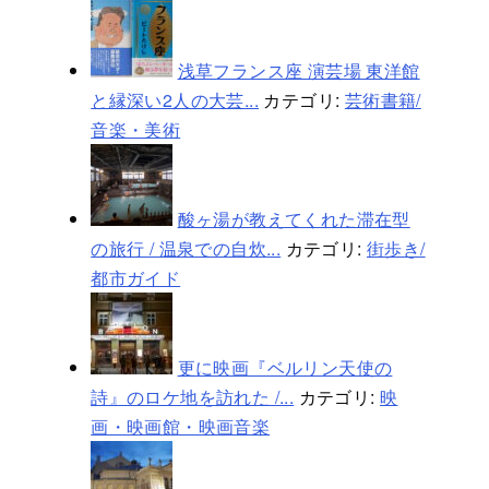
浅草フランス座 演芸場 東洋館
と縁深い2人の大芸...
カテゴリ:
芸術書籍/
音楽・美術
酸ヶ湯が教えてくれた滞在型
の旅行 / 温泉での自炊...
カテゴリ:
街歩き/
都市ガイド
更に映画『ベルリン天使の
詩』のロケ地を訪れた /...
カテゴリ:
映
画・映画館・映画音楽