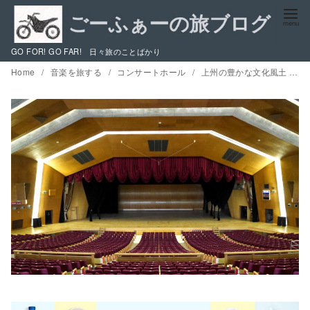
コ
ン
テ
GO FOR! GO FAR! 日々旅のことばかり
ン
Home
音楽を旅する
コンサートホール
上州の豊かな文化風土 1 / 音楽の街の2つのホール 群馬音楽センターと高崎芸術劇場
ツ
へ
移
動