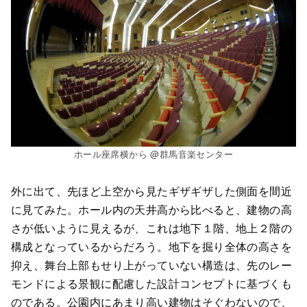
ホール座席横から @群馬音楽センター
外に出て、先ほど上空から見たギザギザした側面を間近
に見てみた。ホール内の天井高から比べると、建物の高
さが低いように見えるが、これは地下１階、地上２階の
構成となっているからだろう。地下を掘り全体の高さを
抑え、舞台上部もせり上がっていない構造は、先のレー
モンドによる景観に配慮した設計コンセプトに基づくも
のである。公園内にあまり高い建物はそぐわないので、