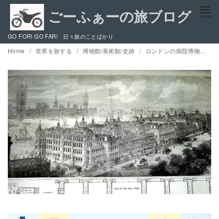
コ
ン
テ
GO FOR! GO FAR! 日々旅のことばかり
ン
Home
世界を旅する
博物館/美術館/史跡
ロンドンの病院博物館巡り 1 / 面白本と巡る由緒あるロンドンの病院と ナイチンゲール博物館
ツ
へ
移
動