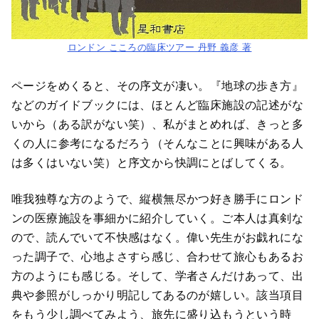
ロンドン こころの臨床ツアー 丹野 義彦 著
ページをめくると、その序文が凄い。『地球の歩き方』
などのガイドブックには、ほとんど臨床施設の記述がな
いから（ある訳がない笑）、私がまとめれば、きっと多
くの人に参考になるだろう（そんなことに興味がある人
は多くはいない笑）と序文から快調にとばしてくる。
唯我独尊な方のようで、縦横無尽かつ好き勝手にロンド
ンの医療施設を事細かに紹介していく。ご本人は真剣な
ので、読んでいて不快感はなく。偉い先生がお戯れにな
った調子で、心地よさすら感じ、合わせて旅心もあるお
方のようにも感じる。そして、学者さんだけあって、出
典や参照がしっかり明記してあるのが嬉しい。該当項目
をもう少し調べてみよう、旅先に盛り込もうという時