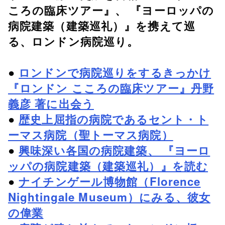
ころの臨床ツアー』、 『ヨーロッパの
病院建築（建築巡礼）』を携えて巡
る、ロンドン病院巡り。
●
ロンドンで病院巡りをするきっかけ
『ロンドン こころの臨床ツアー』丹野
義彦 著に出会う
●
歴史上屈指の病院であるセント・ト
ーマス病院（聖トーマス病院）
●
興味深い各国の病院建築、 『ヨーロ
ッパの病院建築（建築巡礼）』を読む
●
ナイチンゲール博物館（Florence
Nightingale Museum）にみる、彼女
の偉業