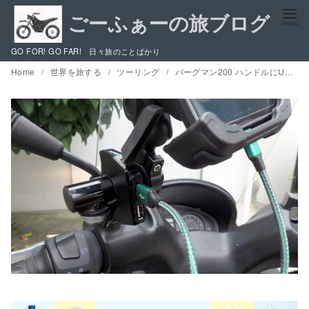
コ
ン
テ
GO FOR! GO FAR! 日々旅のことばかり
ン
Home
世界を旅する
ツーリング
バーグマン200 ハンドルにUSB電源を取り付ける/ハンドルカバーを外しての配線方法
ツ
へ
移
動